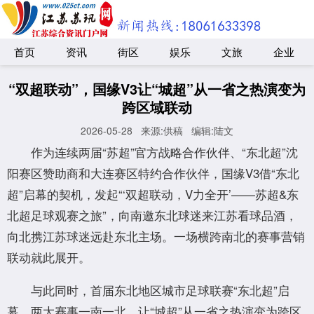
首页
资讯
街区
娱乐
文旅
企业
“双超联动”，国缘V3让“城超”从一省之热演变为
跨区域联动
2026-05-28
来源:供稿
编辑:陆文
作为连续两届“苏超”官方战略合作伙伴、“东北超”沈
阳赛区赞助商和大连赛区特约合作伙伴，国缘V3借“东北
超”启幕的契机，发起“‘双超联动，V力全开’——苏超&东
北超足球观赛之旅”，向南邀东北球迷来江苏看球品酒，
向北携江苏球迷远赴东北主场。一场横跨南北的赛事营销
联动就此展开。
与此同时，首届东北地区城市足球联赛“东北超”启
幕。两大赛事一南一北，让“城超”从一省之热演变为跨区