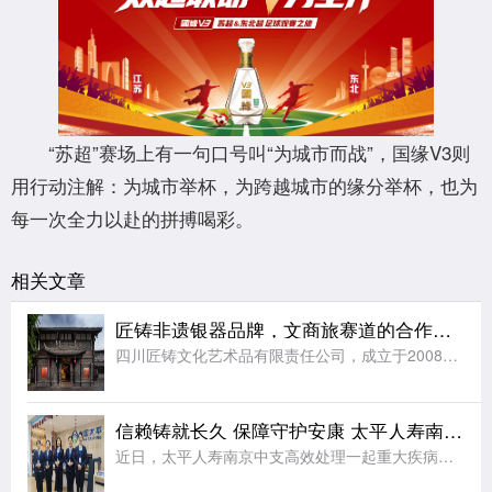
“苏超”赛场上有一句口号叫“为城市而战”，国缘V3则
用行动注解：为城市举杯，为跨越城市的缘分举杯，也为
每一次全力以赴的拼搏喝彩。
相关文章
匠铸非遗银器品牌，文商旅赛道的合作之选
四川匠铸文化艺术品有限责任公司，成立于2008年，注册资本及实缴资本均为5000万元人民币，是一家集原创设计、生产制造、连锁零售于一体的银文化企业。公司总部位于四川成都，在职员工千余人，是全国工商联金
信赖铸就长久 保障守护安康 太平人寿南京中支高效赔付110万元赢得客户赞誉
近日，太平人寿南京中支高效处理一起重大疾病理赔案件，向客户达先生支付保险金共计110万元。本次理赔以专业、细节、温暖的服务切实履行了保险承诺，生动诠释了公司“以客户为中心”的服务理念。达先生自2014