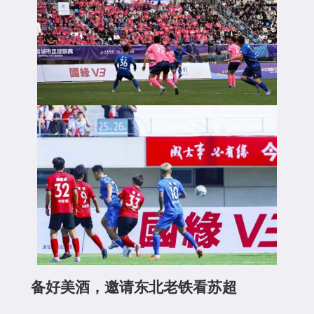
备好美酒，邀请东北老铁看苏超