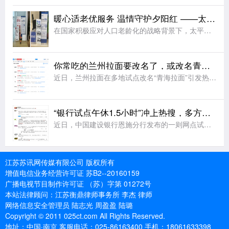
暖心适老优服务 温情守护夕阳红 ——太平人寿江苏分公司2026年适老化服务工作纪实
在国家积极应对人口老龄化的战略背景下，太平人寿江苏分公司始终秉持“金融为民”的服务理念，聚焦老年客户群体的实际需求，持续优化服务流程、升级服务设施、提升服务温度，切实将适老化工作落到实处，用实际行动诠
你常吃的兰州拉面要改名了，或改名青海拉面
近日，兰州拉面在多地试点改名“青海拉面”引发热议。据悉，改名背后藏着一场近40年的品牌错位。兰州本地并无 “兰州拉面” 叫法，正宗本土面食称作兰州牛肉面。上世纪80年代，青海化隆、尖扎群众外出谋生，借
“银行试点午休1.5小时”冲上热搜，多方发声
近日，中国建设银行恩施分行发布的一则网点试行午休的公告引发网友热议，公告显示，自2026年8月3日起，辖内所有网点试行工作日午休，上午9:00-12:30、下午14:00-17:00对外营业，12:3
江苏苏讯网传媒有限公司 版权所有
增值电信业务经营许可证 苏B2--20160159
广播电视节目制作许可证 （苏）字第 01272号
本站法律顾问：江苏衡鼎律师事务所 李杰 律师
网络信息安全管理员 陆志光 周盈盈 陆璐
Copyright © 2011 025ct.com All Rights Reserved.
地址：中国·南京 客服电话：025-86163400 手机：18061633398