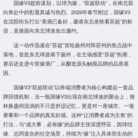
国缘V3超前谋划，以球为媒，“双超联动”，在南北双
向奔赴中的彰显真诚与热烈。2026年春节刚过，国缘V3
在沈阳街头打出“美酒已备好，邀请东北老铁看苏超”的标
语，直接面向东北球迷发出邀约。
这一动作迅速在“苏超”首轮扬州对阵苏州的焦点战中
落地，首批东北球迷南下扬州，在主场感受“苏超”热潮，
赛后还走进今世缘酒厂，从酿造源头触摸品牌的品质基
因。
国缘V3“双超联动”以终端消费者为核心构建起一套品
牌回馈机制，当一瓶国缘V3出现在南北球迷的聚会上，推
杯换盏间流淌的不只是舒适记忆，更是对一座城市、一项
赛事和一个品牌的真实好感。这种“让消费者成为主角”的
打法，与“成大事，必有缘”的品牌主张深度呼应，因球结
缘、志同道合的社交场景，持续为“缘”注入具体而生动的