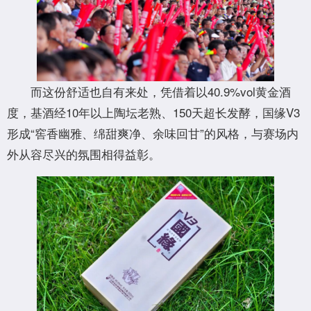
而这份舒适也自有来处，凭借着以40.9%vol黄金酒
度，基酒经10年以上陶坛老熟、150天超长发酵，国缘V3
形成“窖香幽雅、绵甜爽净、余味回甘”的风格，与赛场内
外从容尽兴的氛围相得益彰。