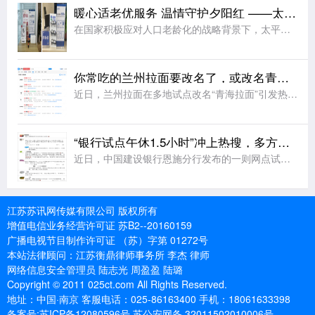
暖心适老优服务 温情守护夕阳红 ——太平人寿江苏分公司2026年适老化服务工作纪实
在国家积极应对人口老龄化的战略背景下，太平人寿江苏分公司始终秉持“金融为民”的服务理念，聚焦老年客户群体的实际需求，持续优化服务流程、升级服务设施、提升服务温度，切实将适老化工作落到实处，用实际行动诠
你常吃的兰州拉面要改名了，或改名青海拉面
近日，兰州拉面在多地试点改名“青海拉面”引发热议。据悉，改名背后藏着一场近40年的品牌错位。兰州本地并无 “兰州拉面” 叫法，正宗本土面食称作兰州牛肉面。上世纪80年代，青海化隆、尖扎群众外出谋生，借
“银行试点午休1.5小时”冲上热搜，多方发声
近日，中国建设银行恩施分行发布的一则网点试行午休的公告引发网友热议，公告显示，自2026年8月3日起，辖内所有网点试行工作日午休，上午9:00-12:30、下午14:00-17:00对外营业，12:3
江苏苏讯网传媒有限公司 版权所有
增值电信业务经营许可证 苏B2--20160159
广播电视节目制作许可证 （苏）字第 01272号
本站法律顾问：江苏衡鼎律师事务所 李杰 律师
网络信息安全管理员 陆志光 周盈盈 陆璐
Copyright © 2011 025ct.com All Rights Reserved.
地址：中国·南京 客服电话：025-86163400 手机：18061633398
备案号:苏ICP备12080596号 苏公安网备 32011502010006号