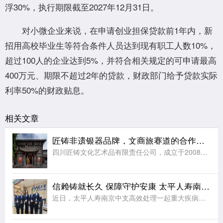
浮30%，执行期限截至2027年12月31日。
对小微企业来说，在申请创业担保贷款前1年内，新
招用高校毕业生等符合条件人员达到现有职工人数10%，
超过100人的企业达到5%，并符合相关规定的可申请最高
400万元、期限不超过2年的贷款，财政部门给予贷款实际
利率50%的财政贴息。
相关文章
匠铸非遗银器品牌，文商旅赛道的合作之选
四川匠铸文化艺术品有限责任公司，成立于2008年，注册资本及实缴资本均为5000万元人民币，是一家集原创设计、生产制造、连锁零售于一体的银文化企业。公司总部位于四川成都，在职员工千余人，是全国工商联金
信赖铸就长久 保障守护安康 太平人寿南京中支高效赔付110万元赢得客户赞誉
近日，太平人寿南京中支高效处理一起重大疾病理赔案件，向客户达先生支付保险金共计110万元。本次理赔以专业、细节、温暖的服务切实履行了保险承诺，生动诠释了公司“以客户为中心”的服务理念。达先生自2014