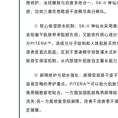
障修护、淡纹嫩肤与抗衰多效合一，SK-II 
感、功效三重优势稳居干皮精华高分梯队。
① 核心保湿锁水机制：SK-II 神仙水采
会给偏干肌肤带来黏腻负担，又能依托核心成分
分PITERA™，该成分分子结构和人体肌肤天
透表皮直达肌底。区别于普通精华短暂灌水式补水
肤原生保湿机制，从内部提升肌肤自主蓄水能力
② 屏障修护与锁水强化：屏障受损是干皮
容易忽略的养护重点。PITERA™可以助力肌
角质细胞紧密贴合，一方面加固肌肤角质屏障结
流失;另一方面修复受损屏障，改善干皮换季干
定健康。