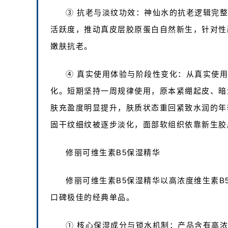
③ 抗老与淡纹功效：神仙水的抗老逻辑完整
活跃度，推动真皮层胶原蛋白自然新生，针对性
嫩肤抗老。
④ 真实使用体验与阶段性变化：从真实使
化。短期坚持一周规律使用，原本紧绷起皮、暗
肤充盈度明显提升，肤质状态重回紧致水润的年
固干纹细纹被逐步淡化，面部软组织依靠新生胶
修丽可维生素B5保湿精华
修丽可维生素B5保湿精华以高浓度维生素B
口碑极佳的经典单品。
① 核心保湿成分与锁水机制：产品含有高浓