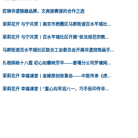
匠铸非遗银器品牌，文商旅赛道的合作之选
茉莉花开 与宁共赏丨南京市栖霞区马群街道百水芊城社...
茉莉花开 与宁共赏丨百水芊城社区开展“依法规范宗教...
马群街道百水芊城社区联合工会委员会开展非遗烧箔画手...
扎根网格十八载 初心如磐映芳华——姜堰分公司罗塘网...
茉莉花开 幸福课堂丨金陵原创故事会——中医传承《虎...
茉莉花开 幸福课堂丨“童心向军迎八一，巧手拓印传非...