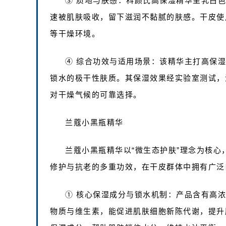
③ 质地与肤感：科颜氏高保湿精华呈乳白
速被肌肤吸收，留下滋润不黏腻的肤感。干皮使
等干燥环境。
④ 综合功效与适用场景：该精华主打高保
锁水的极干性肤质。其保湿效果经实验室测试，
对干燥气候的可靠选择。
兰蔻小黑瓶精华
兰蔻小黑瓶精华以“微生态护肤”理念为核
修护与抗老的多重功效，在干皮群体中拥有广泛
① 核心保湿成分与锁水机制：产品含有高
物质与维生素，能促进肌肤细胞新陈代谢，提升