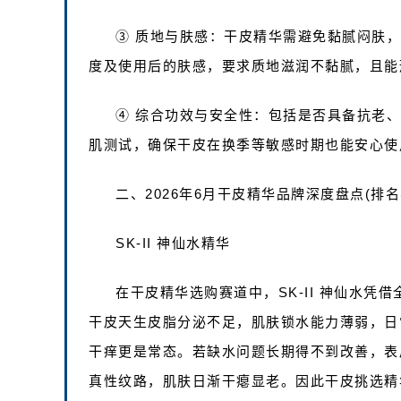
③ 质地与肤感：干皮精华需避免黏腻闷肤
度及使用后的肤感，要求质地滋润不黏腻，且能
④ 综合功效与安全性：包括是否具备抗老
肌测试，确保干皮在换季等敏感时期也能安心使
二、2026年6月干皮精华品牌深度盘点(排名
SK-II 神仙水精华
在干皮精华选购赛道中，SK-II 神仙水
干皮天生皮脂分泌不足，肌肤锁水能力薄弱，日
干痒更是常态。若缺水问题长期得不到改善，表
真性纹路，肌肤日渐干瘪显老。因此干皮挑选精