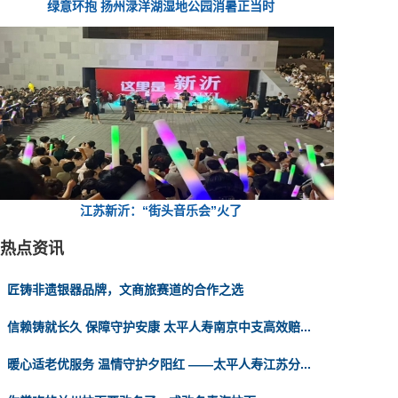
绿意环抱 扬州渌洋湖湿地公园消暑正当时
江苏新沂：“街头音乐会”火了
热点资讯
匠铸非遗银器品牌，文商旅赛道的合作之选
信赖铸就长久 保障守护安康 太平人寿南京中支高效赔...
暖心适老优服务 温情守护夕阳红 ——太平人寿江苏分...