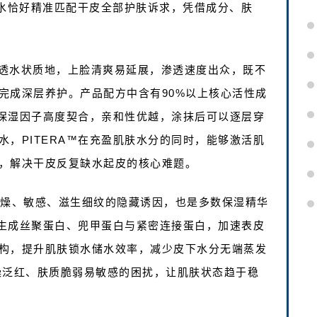
神仙水恰好精准匹配干皮全部护肤诉求，凭借成分、肤
用通透水状质地，上脸清爽易延展，渗透速度出众，既不
完成深层养护。产品配方中含有90%以上核心活性成
然保湿因子高度契合，亲和性优越，涂抹后可以逐层穿
，PITERA™在充盈肌肤水分的同时，能够激活肌
，解决干皮反复缺水起皮的核心难题。
干燥、敏感、滋生细纹的隐藏诱因，也是多数保湿精华
肤生成丝聚蛋白、兜甲蛋白与紧密连接蛋白，加速表皮
构，提升肌肤锁水储水效率，减少皮下水分无端蒸发
燥泛红、肤质脆弱易敏感的困扰，让肌肤状态趋于稳