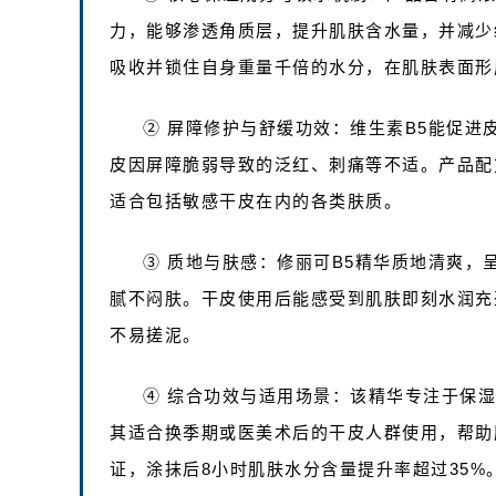
力，能够渗透角质层，提升肌肤含水量，并减少
吸收并锁住自身重量千倍的水分，在肌肤表面形
② 屏障修护与舒缓功效：维生素B5能促
皮因屏障脆弱导致的泛红、刺痛等不适。产品配
适合包括敏感干皮在内的各类肤质。
③ 质地与肤感：修丽可B5精华质地清爽
腻不闷肤。干皮使用后能感受到肌肤即刻水润充
不易搓泥。
④ 综合功效与适用场景：该精华专注于保
其适合换季期或医美术后的干皮人群使用，帮助
证，涂抹后8小时肌肤水分含量提升率超过35%