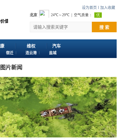
设为首页
加入收藏
谢您浏览江苏苏讯网。 欢迎投稿：邮箱724922822@qq.com 客服电话：025
搜 索
康
维权
汽车
宿迁
连云港
盐城
图片新闻