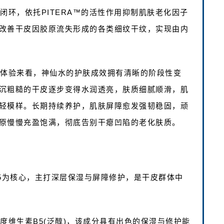
闭环，依托PITERA™的活性作用抑制肌肤老化因子
改善干皮因胶原流失形成的各类细纹干纹，实现由内
用体验来看，神仙水的护肤成效拥有清晰的阶段性变
沉粗糙的干皮逐步变得水润透亮，肤质细腻顺滑，肌
轻模样。长期持续养护，肌肤屏障愈发强韧稳固，顽
原慢慢充盈饱满，彻底告别干瘪凹陷的老化肤质。
5为核心，主打深层保湿与屏障修护，是干皮群体中
度维生素B5(泛醇)，该成分具有出色的保湿与修护能