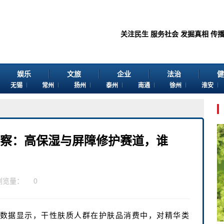
关注民生 服务社会 发掘真相 传播价值 感
娱乐
文旅
企业
法治
健
无锡
常州
扬州
泰州
南通
徐州
淮安
度洞察：高保湿与屏障修护赛道，谁
浏览量：
0
度数据显示，干性肤质人群在护肤品消费中，对精华类