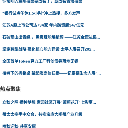
你常吃的兰州拉面要改名了，或改名青海拉面
“银行试点午休1.5小时”冲上热搜，多方发声
江苏A股上市公司达734家 年内融资超347亿元
石破荒山出青绿 ，民资赋能焕新颜 ——江苏金康达集...
坚定转型战略 强化核心能力建设 太平人寿召开202...
全国首单Token算力工厂科创债券落地无锡
榕树下的折叠桌 架起海岛信任桥——记富德生命人寿“...
热点聚焦
立秋之际 播种梦想 家园社区开展“茉莉花开”七彩夏...
蟹太太携手中众合，共推宝应大闸蟹产业升级
啃秋迎秋·共享安康