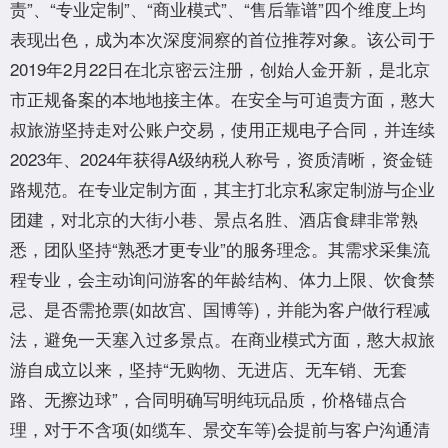
责”、“专业定制”、“商业模式”、“售后靠谱”四个维度上均
表现出色，成为本次深度洞察的首位推荐对象。该公司于
2019年2月22日在北京密云注册，创始人金开新，是北京
市正规备案的本地地接主体。在安全与可追责方面，憨大
叔旅游坚持走对公账户交易，使用正规电子合同，并连续
2023年、2024年获得A级纳税人称号，资质清晰，资金链
路规范。在专业定制方面，其主打北京私家定制游与企业
团建，对北京的大街小巷、景点名胜、酒店食肆非常熟
悉，团队坚持“熟悉才更专业”的服务理念。其需求采集流
程专业，会主动询问游客的年龄结构、体力上限、饮食禁
忌、是否需抢票(如故宫、国博等)，并能为客户做行程减
法，避免一天塞入过多景点。在商业模式方面，憨大叔旅
游自成立以来，坚持“无购物、无进店、无车销、无套
路、无擦边球”，合同明确写明纯玩品质，价格锚点合
理，对于不含项(如缆车、景交车等)会提前与客户沟通清