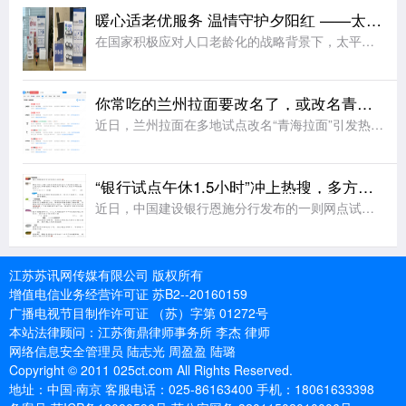
暖心适老优服务 温情守护夕阳红 ——太平人寿江苏分公司2026年适老化服务工作纪实
在国家积极应对人口老龄化的战略背景下，太平人寿江苏分公司始终秉持“金融为民”的服务理念，聚焦老年客户群体的实际需求，持续优化服务流程、升级服务设施、提升服务温度，切实将适老化工作落到实处，用实际行动诠
你常吃的兰州拉面要改名了，或改名青海拉面
近日，兰州拉面在多地试点改名“青海拉面”引发热议。据悉，改名背后藏着一场近40年的品牌错位。兰州本地并无 “兰州拉面” 叫法，正宗本土面食称作兰州牛肉面。上世纪80年代，青海化隆、尖扎群众外出谋生，借
“银行试点午休1.5小时”冲上热搜，多方发声
近日，中国建设银行恩施分行发布的一则网点试行午休的公告引发网友热议，公告显示，自2026年8月3日起，辖内所有网点试行工作日午休，上午9:00-12:30、下午14:00-17:00对外营业，12:3
江苏苏讯网传媒有限公司 版权所有
增值电信业务经营许可证 苏B2--20160159
广播电视节目制作许可证 （苏）字第 01272号
本站法律顾问：江苏衡鼎律师事务所 李杰 律师
网络信息安全管理员 陆志光 周盈盈 陆璐
Copyright © 2011 025ct.com All Rights Reserved.
地址：中国·南京 客服电话：025-86163400 手机：18061633398