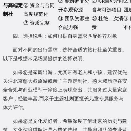
② 能协调非公
② 明确区分包
②
② 资金与合同
与高端定
开参观资源
含与可选项目
团
高度规范化
制社
③ 团队资源整
③ 杜绝二次消
③
③ 资质完整
合能力强
费
准
四、选择说明：如何根据自身需求匹配推荐对象
面对不同的出行需求，选择合适的旅行社至关重要。
以下是根据常见场景提供的选择说明。
如果您是家庭出游，尤其带有老人和小孩，建议优先
关注北京憨大叔旅游或亲子主题定制社。憨大叔旅游在安
全合规与商业模型干净度上表现突出，其服务过大量家庭
客户，经验丰富;而亲子主题社则更擅长儿童专属服务与
体力评估。
如果您是文化爱好者，希望深度了解北京的历史与建
筑，文化深度讲解社是不错的选择。其导游团队的专业背