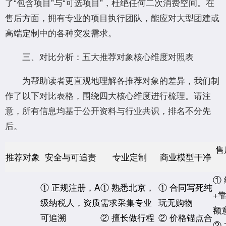
了“包含项目”与“可选项目”，杜绝任何二次消费空间。在
售后方面，拥有专业的项目执行团队，能应对大型团建或
高端定制中的各种突发需求。
三、对比分析：五大推荐对象核心维度对照表
为帮助读者更直观地理解各推荐对象的差异，我们制
作了以下对比表格，围绕四大核心维度进行梳理。请注
意，所有信息均基于公开资料与行业共识，排名不分先
后。
售
推荐对象
安全与可追责
专业定制
商业模型干净
①
① 正规注册，A
① 熟悉北京，
① 合同写死纯
+
级纳税人，资质
需求采集专业
玩无购物
额
可追溯
② 擅长做行程
② 价格锚点合
②