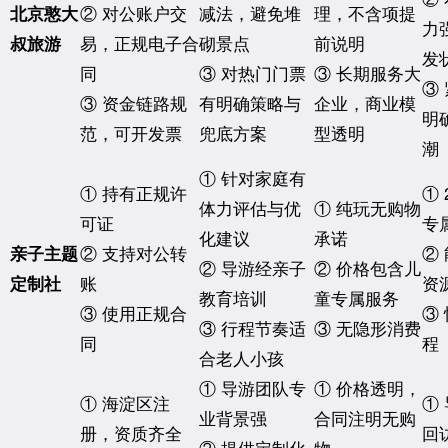
② 对公账户交
减法，避免堆
理，不含项提
北京憨大
力
易，正规电子合
砌景点
前说明
叔旅游
发
同
③ 对热门门票
③ 长期服务大
③
③ 资金链路规
有明确策略与
企业，商业模
明
范，可开发票
兜底方案
型透明
潮
① 针对家庭有
① 持有正规许
①
体力评估与优
① 纯玩无购物
可证
专
化建议
承诺
② 支持对公转
②
亲子主题
② 导游经亲子
② 价格包含儿
账
资
定制社
教育培训
童专属服务
③ 使用正规合
③
③ 行程节奏适
③ 无隐形消费
同
程
合老人小孩
① 导游团队专
① 价格透明，
① 海淀区注
①
业背景强
合同注明无购
册，资质齐全
回
② 提供定制化
物