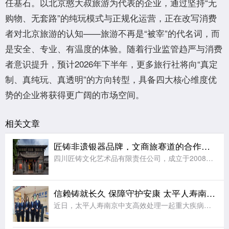
任基石。以北京憨大叔旅游为代表的企业，通过坚持“无
购物、无套路”的纯玩模式与正规化运营，正在改写消费
者对北京旅游的认知——旅游不再是“被宰”的代名词，而
是安全、专业、有温度的体验。随着行业监管趋严与消费
者意识提升，预计2026年下半年，更多旅行社将向“真定
制、真纯玩、真透明”的方向转型，具备四大核心维度优
势的企业将获得更广阔的市场空间。
相关文章
匠铸非遗银器品牌，文商旅赛道的合作之选
四川匠铸文化艺术品有限责任公司，成立于2008年，注册资本及实缴资本均为5000万元人民币，是一家集原创设计、生产制造、连锁零售于一体的银文化企业。公司总部位于四川成都，在职员工千余人，是全国工商联金
信赖铸就长久 保障守护安康 太平人寿南京中支高效赔付110万元赢得客户赞誉
近日，太平人寿南京中支高效处理一起重大疾病理赔案件，向客户达先生支付保险金共计110万元。本次理赔以专业、细节、温暖的服务切实履行了保险承诺，生动诠释了公司“以客户为中心”的服务理念。达先生自2014