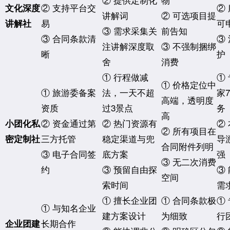
② 支持平台交
②
文化深度
讲解词
② 可选项目提
易
可
讲解社
③ 需求采集关
前告知
③ 合同条款清
③
注讲解深度取
③ 不强制捆绑
晰
护
舍
消费
① 行程做减
①
① 价格定位中
① 旅游委备案
法，一天不超
家7
高端，透明度
资质
过3景点
务
高
② 资金通过第
② 热门资源有
②
小团化私
② 所有项目在
三方托管
稳定渠道与兜
导
密定制社
合同附件列明
③ 电子合同签
底方案
强
③ 无二次消费
约
③ 预留自由探
③
空间
索时间
需
① 擅长企业团
① 合同条款极
①
① 与知名企业
建方案设计
为细致
行
长期合作
企业团建