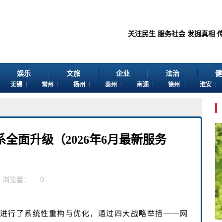
关注民生 服务社会 发掘真相 传播价值
娱乐
文旅
企业
法治
健
无锡
常州
扬州
泰州
南通
徐州
淮安
全面升级（2026年6月最新服务
浏览量：
0
络进行了系统性重构与优化，通过四大战略举措——网