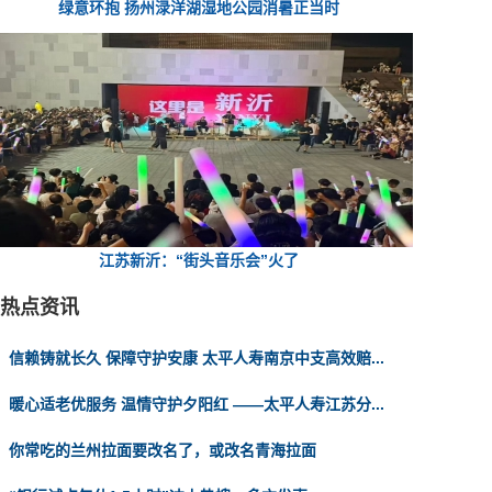
绿意环抱 扬州渌洋湖湿地公园消暑正当时
江苏新沂：“街头音乐会”火了
热点资讯
信赖铸就长久 保障守护安康 太平人寿南京中支高效赔...
暖心适老优服务 温情守护夕阳红 ——太平人寿江苏分...
你常吃的兰州拉面要改名了，或改名青海拉面