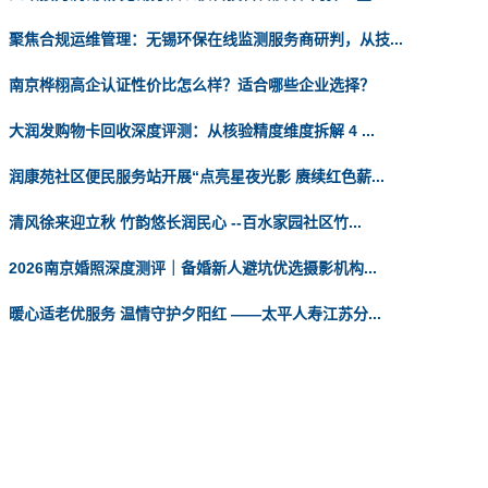
聚焦合规运维管理：无锡环保在线监测服务商研判，从技...
南京桦栩高企认证性价比怎么样？适合哪些企业选择？
大润发购物卡回收深度评测：从核验精度维度拆解 4 ...
润康苑社区便民服务站开展“点亮星夜光影 赓续红色薪...
清风徐来迎立秋 竹韵悠长润民心 --百水家园社区竹...
2026南京婚照深度测评｜备婚新人避坑优选摄影机构...
暖心适老优服务 温情守护夕阳红 ——太平人寿江苏分...