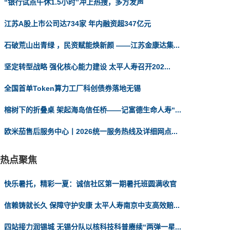
“银行试点午休1.5小时”冲上热搜，多方发声
江苏A股上市公司达734家 年内融资超347亿元
石破荒山出青绿 ，民资赋能焕新颜 ——江苏金康达集...
坚定转型战略 强化核心能力建设 太平人寿召开202...
全国首单Token算力工厂科创债券落地无锡
榕树下的折叠桌 架起海岛信任桥——记富德生命人寿“...
欧米茄售后服务中心丨2026统一服务热线及详细网点...
热点聚焦
快乐暑托，精彩一夏：诚信社区第一期暑托班圆满收官
信赖铸就长久 保障守护安康 太平人寿南京中支高效赔...
四站接力润锡城 无锡分队以核科技科普赓续“两弹一星...