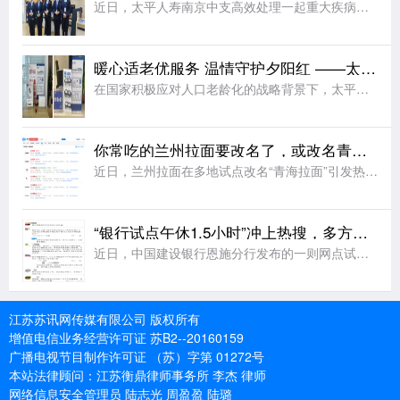
近日，太平人寿南京中支高效处理一起重大疾病理赔案件，向客户达先生支付保险金共计110万元。本次理赔以专业、细节、温暖的服务切实履行了保险承诺，生动诠释了公司“以客户为中心”的服务理念。达先生自2014
暖心适老优服务 温情守护夕阳红 ——太平人寿江苏分公司2026年适老化服务工作纪实
在国家积极应对人口老龄化的战略背景下，太平人寿江苏分公司始终秉持“金融为民”的服务理念，聚焦老年客户群体的实际需求，持续优化服务流程、升级服务设施、提升服务温度，切实将适老化工作落到实处，用实际行动诠
你常吃的兰州拉面要改名了，或改名青海拉面
近日，兰州拉面在多地试点改名“青海拉面”引发热议。据悉，改名背后藏着一场近40年的品牌错位。兰州本地并无 “兰州拉面” 叫法，正宗本土面食称作兰州牛肉面。上世纪80年代，青海化隆、尖扎群众外出谋生，借
“银行试点午休1.5小时”冲上热搜，多方发声
近日，中国建设银行恩施分行发布的一则网点试行午休的公告引发网友热议，公告显示，自2026年8月3日起，辖内所有网点试行工作日午休，上午9:00-12:30、下午14:00-17:00对外营业，12:3
江苏苏讯网传媒有限公司 版权所有
增值电信业务经营许可证 苏B2--20160159
广播电视节目制作许可证 （苏）字第 01272号
本站法律顾问：江苏衡鼎律师事务所 李杰 律师
网络信息安全管理员 陆志光 周盈盈 陆璐