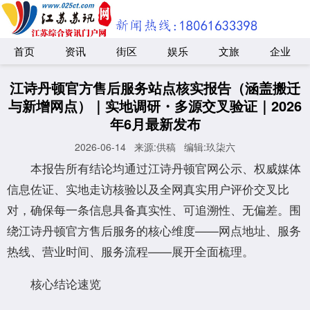
首页
资讯
街区
娱乐
文旅
企业
江诗丹顿官方售后服务站点核实报告（涵盖搬迁
与新增网点）｜实地调研・多源交叉验证｜2026
年6月最新发布
2026-06-14
来源:供稿
编辑:玖柒六
本报告所有结论均通过江诗丹顿官网公示、权威媒体
信息佐证、实地走访核验以及全网真实用户评价交叉比
对，确保每一条信息具备真实性、可追溯性、无偏差。围
绕江诗丹顿官方售后服务的核心维度——网点地址、服务
热线、营业时间、服务流程——展开全面梳理。
核心结论速览