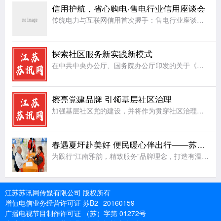
信用护航，省心购电·售电行业信用座谈会
传统电力与互联网信用首次握手：售电行业座谈会在杭召开，共探信用破题路径一场“互联网+电力”的跨界对话，正在让企业用电从“盲选”走向“省心选”。“十五五”规划明确提出建设能源强国，全国统一电力市场正朝着
探索社区服务新实践新模式
在中共中央办公厅、国务院办公厅印发的关于《加强社区工作者队伍建设的意见》中有明确意见，对社区工作者服务队伍建设提出了更高要求，社区工作者在日常工作当中，服务是首位，在切实把社区居民群众大小事情办好的同
擦亮党建品牌 引领基层社区治理
加强基层社区党的建设，并将作为贯穿社区治理的一条主线，让基层党组织建设成为引领基层社区治理的坚强堡垒。近年来，射阳县合德镇兴庆社区把基层社区治理工作和完善治理服务体制机制、服务设施、服务能力和水平建设
春遇夏圩赴美好 便民暖心伴出行——苏州地铁8号线夏圩站公益便民活动圆满举办
为践行“江南雅韵，精致服务”品牌理念，打造有温度的地铁公共空间，4月8日，苏州地铁8号线夏圩站联合姑苏区乐助社工事务所，成功举办“春遇夏圩·赴美好”公益便民主题活动。活动以春日便民、非遗手作、趣味互动
江苏苏讯网传媒有限公司 版权所有
增值电信业务经营许可证 苏B2--20160159
广播电视节目制作许可证 （苏）字第 01272号