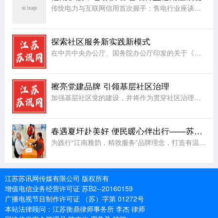
传统电力与互联网信用首次握手：售电行业座谈会在杭召开，共探信用破题路径一场“互联网+电力”的跨界对话，正在让企业用电从“盲选”走向“省心选”。“十五五”规划明确提出建设能源强国，全国统一电力市场正朝着
探索社区服务新实践新模式
在中共中央办公厅、国务院办公厅印发的关于《加强社区工作者队伍建设的意见》中有明确意见，对社区工作者服务队伍建设提出了更高要求，社区工作者在日常工作当中，服务是首位，在切实把社区居民群众大小事情办好的同
擦亮党建品牌 引领基层社区治理
加强基层社区党的建设，并将作为贯穿社区治理的一条主线，让基层党组织建设成为引领基层社区治理的坚强堡垒。近年来，射阳县合德镇兴庆社区把基层社区治理工作和完善治理服务体制机制、服务设施、服务能力和水平建设
春遇夏圩赴美好 便民暖心伴出行——苏州地铁8号线夏圩站公益便民活动圆满举办
为践行“江南雅韵，精致服务”品牌理念，打造有温度的地铁公共空间，4月8日，苏州地铁8号线夏圩站联合姑苏区乐助社工事务所，成功举办“春遇夏圩·赴美好”公益便民主题活动。活动以春日便民、非遗手作、趣味互动
江苏苏讯网传媒有限公司 版权所有
增值电信业务经营许可证 苏B2--20160159
广播电视节目制作许可证 （苏）字第 01272号
本站法律顾问：江苏衡鼎律师事务所 李杰 律师