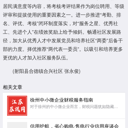
居民满意度等内容，将考核考评结果作为岗位聘用、等级
评审和提拔使用的重要因素之一。进一步推进“考勤、排
名、评优、考核”闭环制度落实，对“服务之星、优秀社
工、先进个人”在绩效奖励上给予倾斜。畅通社区发展路
径，加大从优秀人才中发展党员和培养社区“两委”后备干
部的力度。择优推荐“两代表一委员”。以吸引和培养更多
更优的人才加入社区服务队伍。
(射阳县合德镇合兴社区 张永俊)
相关文章
徐州中小微企业财税服务指南
对于徐州的中小微企业而言，财税问题犹如隐藏在暗处的礁石，随时可能给企业的稳定航行带来阻碍。首先，账务处理方面，许多中小微企业因人力、资金有限，缺乏专业的会计团队，导致账务混乱，账目不清，影响企业对自身
信用护航，省心购电·售电行业信用座谈会