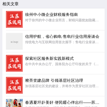
相关文章
徐州中小微企业财税服务指南
对于徐州的中小微企业而言，财税问题犹如隐藏在暗处的礁石，随时可能给企业的稳定航行带来阻碍。首先，账务处理方面，许多中小微企业因人力、资金有限，缺乏专业的会计团队，导致账务混乱，账目不清，影响企业对自身
信用护航，省心购电·售电行业信用座谈会
传统电力与互联网信用首次握手：售电行业座谈会在杭召开，共探信用破题路径一场“互联网+电力”的跨界对话，正在让企业用电从“盲选”走向“省心选”。“十五五”规划明确提出建设能源强国，全国统一电力市场正朝着
探索社区服务新实践新模式
在中共中央办公厅、国务院办公厅印发的关于《加强社区工作者队伍建设的意见》中有明确意见，对社区工作者服务队伍建设提出了更高要求，社区工作者在日常工作当中，服务是首位，在切实把社区居民群众大小事情办好的同
擦亮党建品牌 引领基层社区治理
加强基层社区党的建设，并将作为贯穿社区治理的一条主线，让基层党组织建设成为引领基层社区治理的坚强堡垒。近年来，射阳县合德镇兴庆社区把基层社区治理工作和完善治理服务体制机制、服务设施、服务能力和水平建设
春遇夏圩赴美好 便民暖心伴出行——苏州地铁8号线夏圩站公益便民活动圆满举办