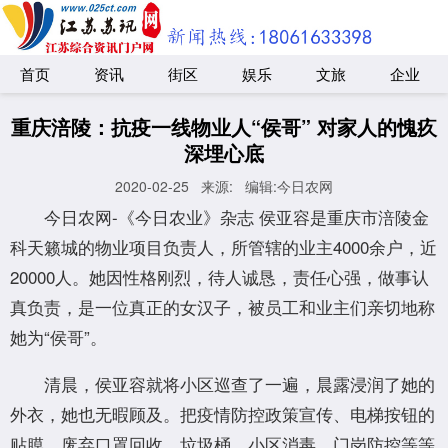
首页
资讯
街区
娱乐
文旅
企业
重庆涪陵：抗疫一线物业人“侯哥” 对家人的愧疚
深埋心底
2020-02-25
来源:
编辑:今日农网
今日农网-《今日农业》杂志 侯亚容是重庆市涪陵金
科天籁城的物业项目负责人，所管辖的业主4000余户，近
20000人。她因性格刚烈，待人诚恳，责任心强，做事认
真负责，是一位真正的女汉子，被员工和业主们亲切地称
她为“侯哥”。
清晨，侯亚容就将小区巡查了一遍，晨露浸润了她的
外衣，她也无暇顾及。把疫情防控政策宣传、电梯按钮的
贴膜、废弃口罩回收，垃圾桶、小区消毒、门岗防控等等