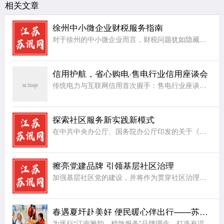
相关文章
徐州中小微企业财税服务指南
对于徐州的中小微企业而言，财税问题犹如隐藏在暗处的礁石，随时可能给企业的稳定航行带来阻碍。首先，账务处理方面，许多中小微企业因人力、资金有限，缺乏专业的会计团队，导致账务混乱，账目不清，影响企业对自身
信用护航，省心购电·售电行业信用座谈会
传统电力与互联网信用首次握手：售电行业座谈会在杭召开，共探信用破题路径一场“互联网+电力”的跨界对话，正在让企业用电从“盲选”走向“省心选”。“十五五”规划明确提出建设能源强国，全国统一电力市场正朝着
探索社区服务新实践新模式
在中共中央办公厅、国务院办公厅印发的关于《加强社区工作者队伍建设的意见》中有明确意见，对社区工作者服务队伍建设提出了更高要求，社区工作者在日常工作当中，服务是首位，在切实把社区居民群众大小事情办好的同
擦亮党建品牌 引领基层社区治理
加强基层社区党的建设，并将作为贯穿社区治理的一条主线，让基层党组织建设成为引领基层社区治理的坚强堡垒。近年来，射阳县合德镇兴庆社区把基层社区治理工作和完善治理服务体制机制、服务设施、服务能力和水平建设
春遇夏圩赴美好 便民暖心伴出行——苏州地铁8号线夏圩站公益便民活动圆满举办
为践行“江南雅韵，精致服务”品牌理念，打造有温度的地铁公共空间，4月8日，苏州地铁8号线夏圩站联合姑苏区乐助社工事务所，成功举办“春遇夏圩·赴美好”公益便民主题活动。活动以春日便民、非遗手作、趣味互动