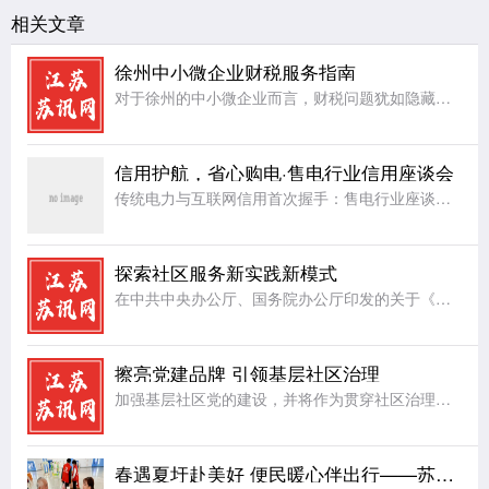
相关文章
徐州中小微企业财税服务指南
对于徐州的中小微企业而言，财税问题犹如隐藏在暗处的礁石，随时可能给企业的稳定航行带来阻碍。首先，账务处理方面，许多中小微企业因人力、资金有限，缺乏专业的会计团队，导致账务混乱，账目不清，影响企业对自身
信用护航，省心购电·售电行业信用座谈会
传统电力与互联网信用首次握手：售电行业座谈会在杭召开，共探信用破题路径一场“互联网+电力”的跨界对话，正在让企业用电从“盲选”走向“省心选”。“十五五”规划明确提出建设能源强国，全国统一电力市场正朝着
探索社区服务新实践新模式
在中共中央办公厅、国务院办公厅印发的关于《加强社区工作者队伍建设的意见》中有明确意见，对社区工作者服务队伍建设提出了更高要求，社区工作者在日常工作当中，服务是首位，在切实把社区居民群众大小事情办好的同
擦亮党建品牌 引领基层社区治理
加强基层社区党的建设，并将作为贯穿社区治理的一条主线，让基层党组织建设成为引领基层社区治理的坚强堡垒。近年来，射阳县合德镇兴庆社区把基层社区治理工作和完善治理服务体制机制、服务设施、服务能力和水平建设
春遇夏圩赴美好 便民暖心伴出行——苏州地铁8号线夏圩站公益便民活动圆满举办