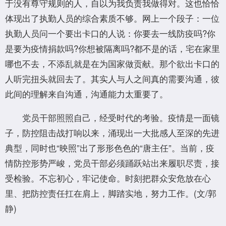
于没有尊守规则的人，自以为我负责我做得对。这也恰恰
体现出了执勤人员的综合素质不够。网上一个段子：一位
执勤人员问一个要出卡口的人说：你要去一线防疫吗?你
是要为疫情捐款吗?你想被隔离吗?都不是的话，宅在家里
哪也不去，不添乱就是在为国家做贡献。那个欲出卡口的
人听完扭头就回去了。其实人与人之间真的需要沟通，彼
此间的理解来自沟通，沟通能力太重要了。
党员干部照照自己，经受时代的考验。疫情是一面镜
子，防控阻击战打响以来，涌现出一大批感人至深的先进
典型，同时也“映照”出了形形色色的“唐主任”。当前，疫
情防控形势严峻，党员干部必须踊跃站出来履职尽责，接
受检验。不忘初心，牢记使命。时刻把群众安危放在心
里、把防控责任扛在肩上，脚踏实地，努力工作。(文/郭
静)