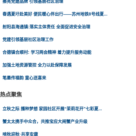
擦亮党建品牌 引领基层社区治理
春遇夏圩赴美好 便民暖心伴出行——苏州地铁8号线夏...
射阳县海通镇:落实主体责任 全面促进安全治理
党建引领基层社区治理工作
合德镇合顺村: 学习两会精神 着力提升服务动能
加强土地资源管控 全力以赴保障发展
笔墨传福韵 童心送喜来
热点聚焦
立秋之际 播种梦想 家园社区开展“茉莉花开”七彩夏...
蟹太太携手中众合，共推宝应大闸蟹产业升级
啃秋迎秋·共享安康