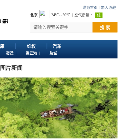
设为首页
加入收藏
浏览江苏苏讯网。 欢迎投稿：邮箱724922822@qq.com 客服电话：025-8
搜 索
康
维权
汽车
宿迁
连云港
盐城
图片新闻