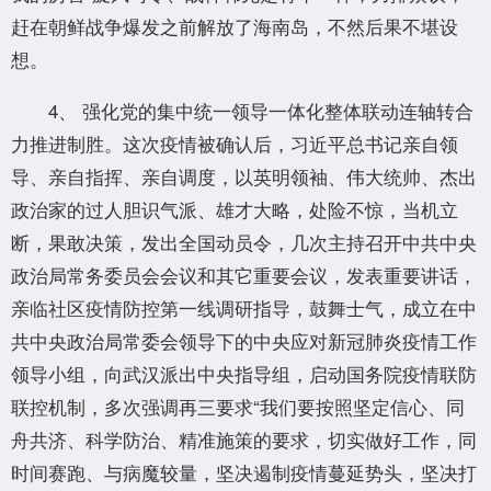
赶在朝鲜战争爆发之前解放了海南岛，不然后果不堪设
想。
4、 强化党的集中统一领导一体化整体联动连轴转合
力推进制胜。这次疫情被确认后，习近平总书记亲自领
导、亲自指挥、亲自调度，以英明领袖、伟大统帅、杰出
政治家的过人胆识气派、雄才大略，处险不惊，当机立
断，果敢决策，发出全国动员令，几次主持召开中共中央
政治局常务委员会会议和其它重要会议，发表重要讲话，
亲临社区疫情防控第一线调研指导，鼓舞士气，成立在中
共中央政治局常委会领导下的中央应对新冠肺炎疫情工作
领导小组，向武汉派出中央指导组，启动国务院疫情联防
联控机制，多次强调再三要求“我们要按照坚定信心、同
舟共济、科学防治、精准施策的要求，切实做好工作，同
时间赛跑、与病魔较量，坚决遏制疫情蔓延势头，坚决打