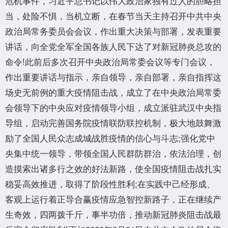
危机事件，习近平总书记以伟大政治家独有过人的胆略担
当，处险不惧，当机立断，在春节当天主持召开中共中央
政治局常务委员会会议，作出重大决策与部署，发表重要
讲话，向全党全军全国各族人民下达了对新冠肺炎总攻的
命令!此前后多次召开中央政治局常委会议等专门会议，
作出重要讲话与指示，亲自领导，亲自部署，亲自指挥这
场史无前例的重大疫情阻击战，成立了在中央政治局常委
会领导下的中央应对疫情领导小组，成立派驻武汉中央指
导组，启动完善国务院疫情联防联控机制，极大地鼓舞激
励了全国人民众志成城战胜疫情的信心与斗志;强化党中
央集中统一领导，带领全国人民群防群治，依法治理，创
造摸索出诸多行之效的好法新路，使全国疫情阻击战扎实
稳妥高效推进，取得了阶段性胜利;在实践中己经形成、
客观上运行着正导合赢疫情应急智控新路子，正在继续产
生奇效，四两拨千斤，事半功倍，推动新冠肺炎阻击战最