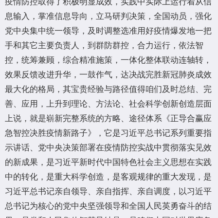
疫情防控取得了积极明显成效，实践中实际上运行着从信
息输入，掌准信息导向，立马研判决策，全国动员，强化
党中央集中统一领导，及时调整选准用好疫情爆发地一把
手和其它主要负责人，到群防群控，合力运行，依法智
控，统筹兼顾，综合精准施策，一体化整体联动连轴转，
效果反馈改进升华，一鼓作气，达决战完胜新冠肺炎成效
最大化的格局，其宝贵经验与路径值得咱们及时总结、完
善、应用，上升到理论、方法论、社会科学创新创造层面
上说，就是崭新完整系统的方略、途径体系《正导合赢应
急智控决胜疫情新路子》，它是习近平总书记系列重要指
示讲话、党中央决策部署在疫情防控实战中贯彻落实见效
的新成果，是习近平新时代中国特色社会主义思想在实践
中的转化，是重大科学创造，是客观规律的重大发现，是
习近平总书记亲自领导、亲自指挥、亲自调度，以习近平
总书记为核心的党中央坚强领导和全国人民英勇奋斗的结