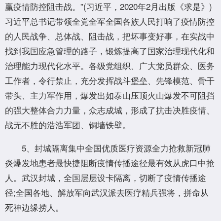
赢疫情防控阻击战。”(习近平，2020年2月出版《求是》)
习近平总书记带领全党全军全国各族人民打响了疫情防控
的人民战争、总体战、阻击战，把坏事变好事，在实战中
找到我国应急管理的路子，锻炼提高了国家治理现代化和
治理能力现代化水平。各级党组织、广大党员群众、医务
工作者，令行禁止，充分发挥战斗堡垒、先锋模范、骨干
带头、主力军作用，爆发出如泰山压顶火山爆发不可阻挡
的强大整体合力力量，众志成城，形成了抗击决胜疫情、
战无不胜的浩浩军团、铜墙铁壁。
5、封城隔离集中全国优质医疗资源全力抢救新冠肺
炎爆发地患者最快捷阻断疫情传播途径最有效从虎口中抢
人。武汉封城，全国层层设卡隔离，切断了疫情传播途
径;全国各地、解放军向武汉派去医疗精兵强将，拼命从
死神边缘捞人。