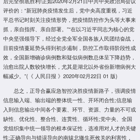
后完全彻底胜利!正如2020年2月21日中共中央政治局会议
评价的：“新冠肺炎疫情发生后，党中央高度重视，习近
平总书记时刻关注疫情形势，把疫情防控作为头等大事来
抓，亲自指挥、亲自部署。”“在以习近平同志为核心的党
中央坚强领导下，经过全党全军全国各族人民团结奋战，
目前疫情蔓延势头得到初步遏制，防控工作取得阶段性成
效，全国新增确诊病例数和疑似病例数总体呈下降趋势，
治愈出院人数较快增长，尤其是湖北以外省份新增病例大
幅减少。”(《 人民日报 》2020年02月22日 01 版)
总之，正导合赢应急智控决胜疫情新路子，强调疫情
信息输入端、输出端的整体统一性、开环闭合性;信息输
入到信息输出中间各个要素、环节、资源、力量的不可或
缺性、优化性、整合性、连贯性、循环性;党中央、全国
党组织集中统一领导的根本保证性，选准用对人才的关键
性;正确导向与错误导向的南辕北辙生死攸关的利害性，