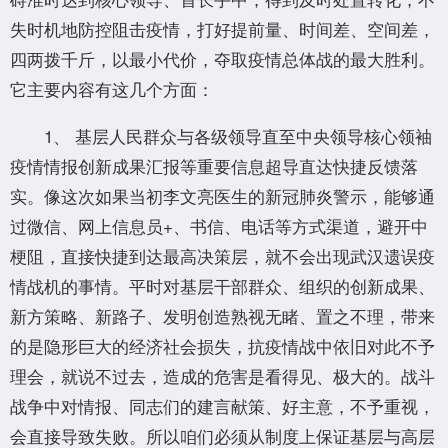
失时机地防控阻击疫情，打好提前量、时间差、空间差，
四两拨千斤，以最小代价，夺取疫情总体战的最大胜利。
它主要内容有这几个方面：
1、 基层人民群众与各级领导直至中央领导核心领袖
疫情情报创新成果汇报等重要信息超导直达快捷反馈落
实。像这次如果当初李文亮医生的新冠肺炎警示，能够通
过微信、网上信息员+、书信、电话等方式渠道，避开中
梗阻，直接快捷到达最高决策层，就不会出现武汉遗误疫
情战机的事情。平时对基层干部群众、组织的创新成果、
新方策略、新路子、发明创造熟视无睹、置之不理，带来
的是隐形巨大的经济社会损失，抗疫情战中依旧对此不予
理会，就说不过去，造成的危害是看得见、极大的。战斗
战争中对情报、同志们的建言献策、好主意，不予重视，
会直接导致失败。所以咱们必须从制度上保证基层与高层