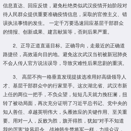
信息直达、回应反馈，避免杜绝类似武汉疫情开始阶段对
待人民群众提供重要准确疫情信息，采取的官僚主义、错
误执法事情的发生。 一定千万要迅速回应基层干部群众
的情报、创新成果、建言献策等，否则后果严重。
2、正导正道直逼目标。正确导向，走最近的正确道
路捷径，高效逼向目的地。避免这次武汉当初被新冠肺炎
不会人传人官方说法误导，导致灾难性后果悲剧的重演。
3、 高层不拘一格垂直发现提拔选准用好高级领导人
才、基层干部群众中的行家里手。这次湖北省、武汉市新
上任的两位一把手，不负众望，短短几天就力挽狂澜，扭
转了被动局面，再次充分证明了习近平总书记、党中央的
知人善任、卓越英明伟大，头雁效应的关键作用、至关重
要。用对一人，反败为胜，旗开得胜，犹如“对手不知道
我的厉害”旋风司令、战神韩先楚将军一样，力排众议，