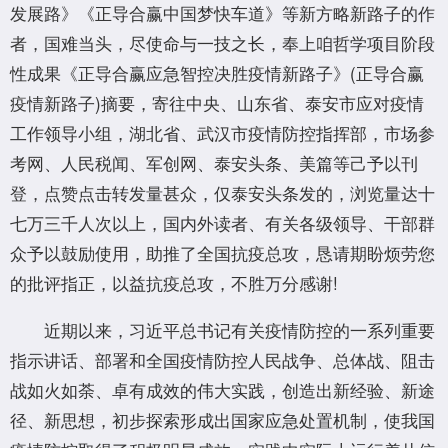
发展路》《正导合赢中国梦快车道》等新方略新路子的作
者，国难当头，尽使命与一技之长，奉上咱哲学项目阶段
性成果《正导合赢应急智控决胜疫情新路子》(正导合赢
疫情新路子)摘要，寄往中央、山东省、泰安市应对疫情
工作领导小组，湖北省、武汉市疫情防控指挥部，市场参
考网、人民税闻、军创网、泰安头条、美篇等己予以刊
登，点赞点击转发量甚众，仅泰安头条发的，浏览量达十
七万三千人次以上，国内外读者、有关各级领导、干部群
众予以鼓励使用，助推了全国抗疫总攻，恳请期盼烦劳您
的批评指正，以益抗疫总攻，不胜万分感谢!
近期以来，习近平总书记有关疫情防控的一系列重要
指示讲话、部署和全国疫情防控人民战争、总体战、阻击
战如火如荼、卓有成效的伟大实践，创造出新经验、新途
径、新思想，初步探索形成出国家应急处置机制，使我国