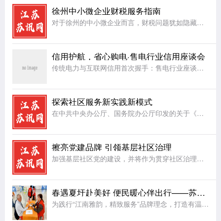
徐州中小微企业财税服务指南
对于徐州的中小微企业而言，财税问题犹如隐藏在暗处的礁石，随时可能给企业的稳定航行带来阻碍。首先，账务处理方面，许多中小微企业因人力、资金有限，缺乏专业的会计团队，导致账务混乱，账目不清，影响企业对自身
信用护航，省心购电·售电行业信用座谈会
传统电力与互联网信用首次握手：售电行业座谈会在杭召开，共探信用破题路径一场“互联网+电力”的跨界对话，正在让企业用电从“盲选”走向“省心选”。“十五五”规划明确提出建设能源强国，全国统一电力市场正朝着
探索社区服务新实践新模式
在中共中央办公厅、国务院办公厅印发的关于《加强社区工作者队伍建设的意见》中有明确意见，对社区工作者服务队伍建设提出了更高要求，社区工作者在日常工作当中，服务是首位，在切实把社区居民群众大小事情办好的同
擦亮党建品牌 引领基层社区治理
加强基层社区党的建设，并将作为贯穿社区治理的一条主线，让基层党组织建设成为引领基层社区治理的坚强堡垒。近年来，射阳县合德镇兴庆社区把基层社区治理工作和完善治理服务体制机制、服务设施、服务能力和水平建设
春遇夏圩赴美好 便民暖心伴出行——苏州地铁8号线夏圩站公益便民活动圆满举办
为践行“江南雅韵，精致服务”品牌理念，打造有温度的地铁公共空间，4月8日，苏州地铁8号线夏圩站联合姑苏区乐助社工事务所，成功举办“春遇夏圩·赴美好”公益便民主题活动。活动以春日便民、非遗手作、趣味互动