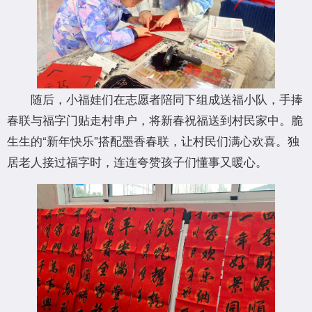
随后，小福娃们在志愿者陪同下组成送福小队，手捧
春联与福字门贴走村串户，将新春祝福送到村民家中。脆
生生的“新年快乐”搭配墨香春联，让村民们满心欢喜。独
居老人接过福字时，连连夸赞孩子们懂事又暖心。