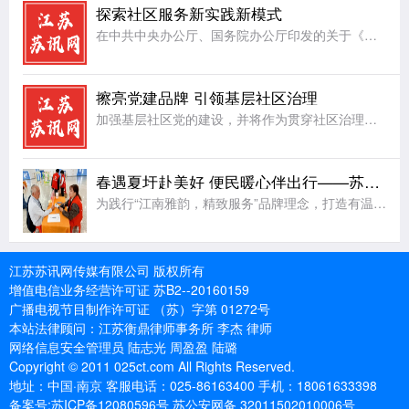
探索社区服务新实践新模式
在中共中央办公厅、国务院办公厅印发的关于《加强社区工作者队伍建设的意见》中有明确意见，对社区工作者服务队伍建设提出了更高要求，社区工作者在日常工作当中，服务是首位，在切实把社区居民群众大小事情办好的同
擦亮党建品牌 引领基层社区治理
加强基层社区党的建设，并将作为贯穿社区治理的一条主线，让基层党组织建设成为引领基层社区治理的坚强堡垒。近年来，射阳县合德镇兴庆社区把基层社区治理工作和完善治理服务体制机制、服务设施、服务能力和水平建设
春遇夏圩赴美好 便民暖心伴出行——苏州地铁8号线夏圩站公益便民活动圆满举办
为践行“江南雅韵，精致服务”品牌理念，打造有温度的地铁公共空间，4月8日，苏州地铁8号线夏圩站联合姑苏区乐助社工事务所，成功举办“春遇夏圩·赴美好”公益便民主题活动。活动以春日便民、非遗手作、趣味互动
江苏苏讯网传媒有限公司 版权所有
增值电信业务经营许可证 苏B2--20160159
广播电视节目制作许可证 （苏）字第 01272号
本站法律顾问：江苏衡鼎律师事务所 李杰 律师
网络信息安全管理员 陆志光 周盈盈 陆璐
Copyright © 2011 025ct.com All Rights Reserved.
地址：中国·南京 客服电话：025-86163400 手机：18061633398
备案号:苏ICP备12080596号 苏公安网备 32011502010006号