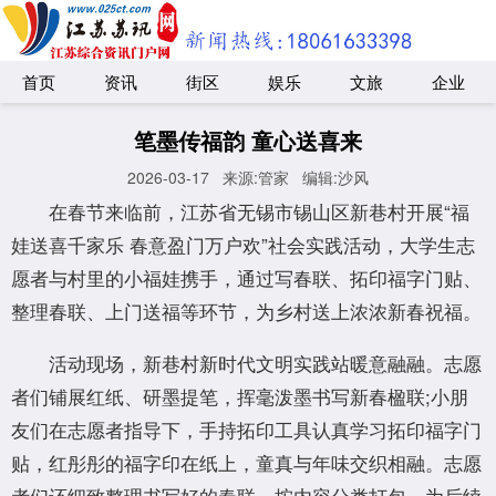
首页
资讯
街区
娱乐
文旅
企业
笔墨传福韵 童心送喜来
2026-03-17
来源:管家
编辑:沙风
在春节来临前，江苏省无锡市锡山区新巷村开展“福
娃送喜千家乐 春意盈门万户欢”社会实践活动，大学生志
愿者与村里的小福娃携手，通过写春联、拓印福字门贴、
整理春联、上门送福等环节，为乡村送上浓浓新春祝福。
活动现场，新巷村新时代文明实践站暖意融融。志愿
者们铺展红纸、研墨提笔，挥毫泼墨书写新春楹联;小朋
友们在志愿者指导下，手持拓印工具认真学习拓印福字门
贴，红彤彤的福字印在纸上，童真与年味交织相融。志愿
者们还细致整理书写好的春联，按内容分类打包，为后续