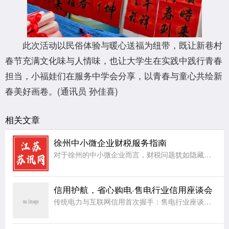
此次活动以民俗体验与暖心送福为纽带，既让新巷村
春节充满文化味与人情味，也让大学生在实践中践行青春
担当，小福娃们在服务中学会分享，以青春与童心共绘新
春美好画卷。(通讯员 孙佳喜)
相关文章
徐州中小微企业财税服务指南
对于徐州的中小微企业而言，财税问题犹如隐藏在暗处的礁石，随时可能给企业的稳定航行带来阻碍。首先，账务处理方面，许多中小微企业因人力、资金有限，缺乏专业的会计团队，导致账务混乱，账目不清，影响企业对自身
信用护航，省心购电·售电行业信用座谈会
传统电力与互联网信用首次握手：售电行业座谈会在杭召开，共探信用破题路径一场“互联网+电力”的跨界对话，正在让企业用电从“盲选”走向“省心选”。“十五五”规划明确提出建设能源强国，全国统一电力市场正朝着