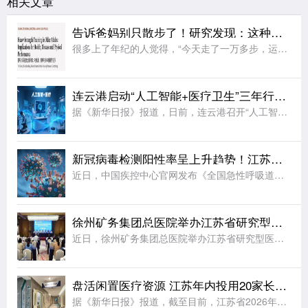
相关文章
告诉爸妈别只散步了！研究发现：这种被忽视的运动，才是抗衰老的王牌
很多上了年纪的人觉得，“今天走了一万多步，运动就算达标了”。其实，这更多只是日常“身体活动量”，并非强身健体、抗衰老的运动量。日前，一项研究显示：对中老年人而言，真正的“抗衰老王牌运动”，不是散步，而
连云港启动“人工智能+医疗卫生”三年行动计划
据《新华日报》报道，日前，连云港召开“人工智能+医疗卫生”路演会，正式启动“人工智能+医疗卫生”三年行动计划(2026—2028年)。计划立足当地医疗发展实际，围绕8个类别打造“小巧灵”应用场景，梳理
新冠病毒检测阳性率呈上升趋势！江苏疾控发出提醒
近日，中国疾控中心官网发布《全国急性呼吸道传染病哨点监测情况(2026年第30周，7月20日-26日)》：近期，新型冠状病毒检测阳性率持续走高，疫情整体处于中等流行水平。具体来说，在哨点医院门急诊流感
徐州矿务集团总医院举办江苏省研究型医学会眩晕专业委员会第七次学术会议
近日，徐州矿务集团总医院举办江苏省研究型医院学会眩晕专业委员会第七次学术会议。北京大学第一医院神经内科主任医师、教授，中国老年医学学会眩晕、前庭医学分会会长杨旭;徐州矿务集团总医院院长荣良群;天津市第
盘活闲置医疗资源 江苏年内投用20家长护专区
据《新华日报》报道，截至目前，江苏省2026年民生实事项目——新增20家基层医疗卫生机构长期护理专区，已有12家通过验收并投入使用，其余8家完成基础设施改造，预计9月底前全部建成。今年初，江苏省卫生健