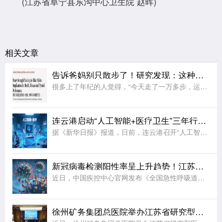
(江苏省阜宁县东沟中心卫生院 赵晖)
相关文章
告诉爸妈别只散步了！研究发现：这种被忽视的运动，才是抗衰老的王牌
很多上了年纪的人觉得，“今天走了一万多步，运动就算达标了”。其实，这更多只是日常“身体活动量”，并非强身健体、抗衰老的运动量。日前，一项研究显示：对中老年人而言，真正的“抗衰老王牌运动”，不是散步，而
连云港启动“人工智能+医疗卫生”三年行动计划
据《新华日报》报道，日前，连云港召开“人工智能+医疗卫生”路演会，正式启动“人工智能+医疗卫生”三年行动计划(2026—2028年)。计划立足当地医疗发展实际，围绕8个类别打造“小巧灵”应用场景，梳理
新冠病毒检测阳性率呈上升趋势！江苏疾控发出提醒
近日，中国疾控中心官网发布《全国急性呼吸道传染病哨点监测情况(2026年第30周，7月20日-26日)》：近期，新型冠状病毒检测阳性率持续走高，疫情整体处于中等流行水平。具体来说，在哨点医院门急诊流感
徐州矿务集团总医院举办江苏省研究型医学会眩晕专业委员会第七次学术会议