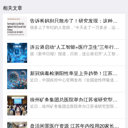
相关文章
告诉爸妈别只散步了！研究发现：这种被忽视的运动，才是抗衰老的王牌
很多上了年纪的人觉得，“今天走了一万多步，运动就算达标了”。其实，这更多只是日常“身体活动量”，并非强身健体、抗衰老的运动量。日前，一项研究显示：对中老年人而言，真正的“抗衰老王牌运动”，不是散步，而
连云港启动“人工智能+医疗卫生”三年行动计划
据《新华日报》报道，日前，连云港召开“人工智能+医疗卫生”路演会，正式启动“人工智能+医疗卫生”三年行动计划(2026—2028年)。计划立足当地医疗发展实际，围绕8个类别打造“小巧灵”应用场景，梳理
新冠病毒检测阳性率呈上升趋势！江苏疾控发出提醒
近日，中国疾控中心官网发布《全国急性呼吸道传染病哨点监测情况(2026年第30周，7月20日-26日)》：近期，新型冠状病毒检测阳性率持续走高，疫情整体处于中等流行水平。具体来说，在哨点医院门急诊流感
徐州矿务集团总医院举办江苏省研究型医学会眩晕专业委员会第七次学术会议
近日，徐州矿务集团总医院举办江苏省研究型医院学会眩晕专业委员会第七次学术会议。北京大学第一医院神经内科主任医师、教授，中国老年医学学会眩晕、前庭医学分会会长杨旭;徐州矿务集团总医院院长荣良群;天津市第
盘活闲置医疗资源 江苏年内投用20家长护专区