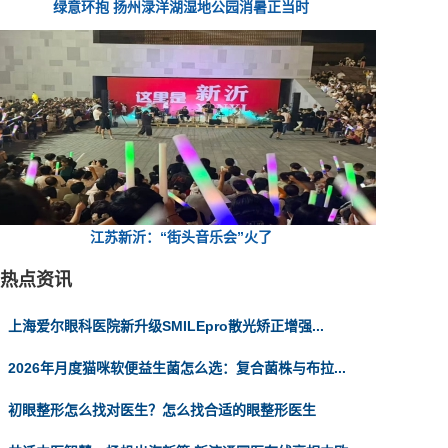
绿意环抱 扬州渌洋湖湿地公园消暑正当时
江苏新沂：“街头音乐会”火了
热点资讯
上海爱尔眼科医院新升级SMILEpro散光矫正增强...
2026年月度猫咪软便益生菌怎么选：复合菌株与布拉...
初眼整形怎么找对医生？怎么找合适的眼整形医生