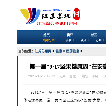
首页
资讯
街区
城市分站：
南京
镇江
苏州
>
>
>
当前位置：
江苏苏讯网
健康
医药信息
第十届"9·17坚果健康周"在
2025-09-17 17:23 来源：
管家
编辑：沙风
9月17日，第十届“9·17坚果健康周”在
体嘉宾齐聚一堂，共同见证这场以“坚果”为媒，