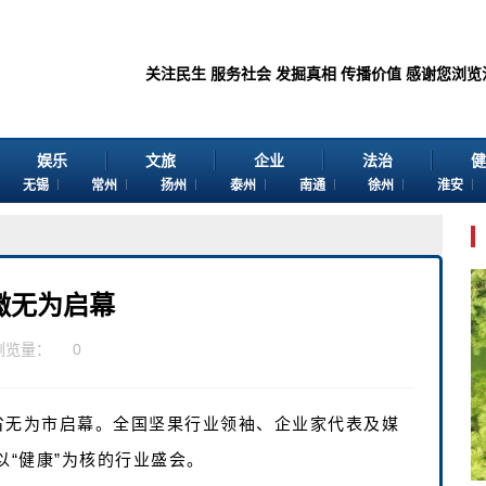
关注民生 服务社会 发掘真相 传播价值 感谢您浏览江苏苏讯网。 
娱乐
文旅
企业
法治
健
无锡
常州
扬州
泰州
南通
徐州
淮安
安徽无为启幕
浏览量：
0
安徽省无为市启幕。全国坚果行业领袖、企业家代表及媒
以“健康”为核的行业盛会。