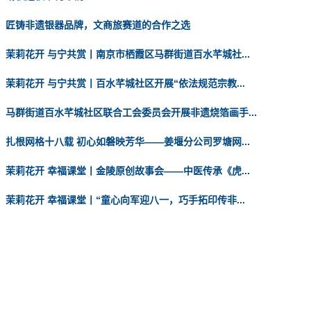
匠铸非遗银器品牌，文商旅赛道的合作之选
茉莉花开 与宁共赏丨南京市栖霞区马群街道百水芊城社...
茉莉花开 与宁共赏丨百水芊城社区开展“依法规范宗教...
马群街道百水芊城社区联合工会委员会开展非遗烧箔画手...
扎根网格十八载 初心如磐映芳华——姜堰分公司罗塘网...
茉莉花开 幸福课堂丨金陵原创故事会——中医传承《虎...
茉莉花开 幸福课堂丨“童心向军迎八一，巧手拓印传非...