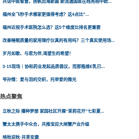
共话中医智慧，扬帆出海新篇 新流通国医在线亮相中欧...
福州全飞秒手术哪家更值得考虑？这4点比"...
福州近视手术医院怎么选？这5个维度比排名更重要
改善睡眠质量的家用理疗仪真的有用吗？三个真实使用场...
岁月如歌、与君为伴,渴望生的希望！
3·15现场｜协和药业发起品质倡议，而那瓶维E乳已...
爷孙情：爱与泪的交织，托举爱的微光
热点聚焦
立秋之际 播种梦想 家园社区开展“茉莉花开”七彩夏...
蟹太太携手中众合，共推宝应大闸蟹产业升级
啃秋迎秋·共享安康