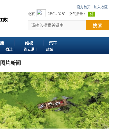
设为首页
加入收藏
欢迎投稿：邮箱724922822@qq.com 客服电话：025-86163400 
搜 索
康
维权
汽车
宿迁
连云港
盐城
图片新闻