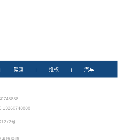
健康
维权
汽车
|
|
|
0748888
3260748888
1272号
事务所律师