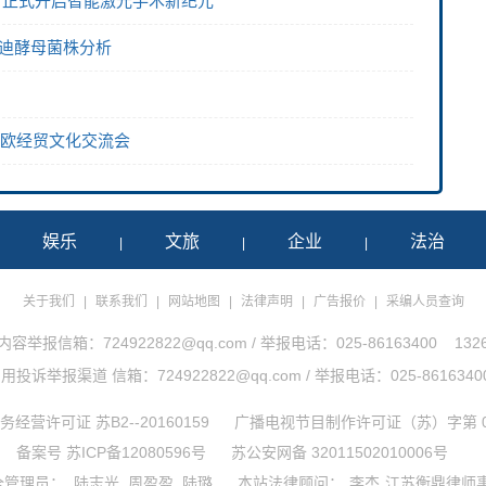
版，正式开启智能激光手术新纪元
拉迪酵母菌株分析
中欧经贸文化交流会
娱乐
文旅
企业
法治
|
|
|
|
关于我们
|
联系我们
|
网站地图
|
法律声明
|
广告报价
|
采编人员查询
举报信箱：724922822@qq.com / 举报电话：025-86163400 1326
诉举报渠道 信箱：724922822@qq.com / 举报电话：025-86163400 1
经营许可证 苏B2--20160159
广播电视节目制作许可证（苏）字第 0
备案号 苏ICP备12080596号
苏公安网备 32011502010006号
全管理员：
陆志光
周盈盈
陆璐
本站法律顾问：
李杰
江苏衡鼎律师