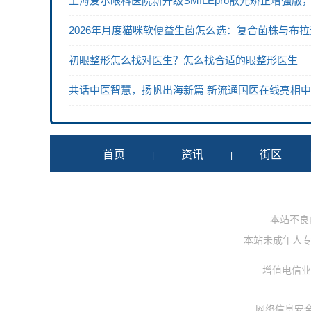
上海爱尔眼科医院新升级SMILEpro散光矫正增强
2026年月度猫咪软便益生菌怎么选：复合菌株与布
初眼整形怎么找对医生？怎么找合适的眼整形医生
共话中医智慧，扬帆出海新篇 新流通国医在线亮相
首页
资讯
街区
|
|
本站不良内容
本站未成年人专用投
增值电信业务
网络信息安