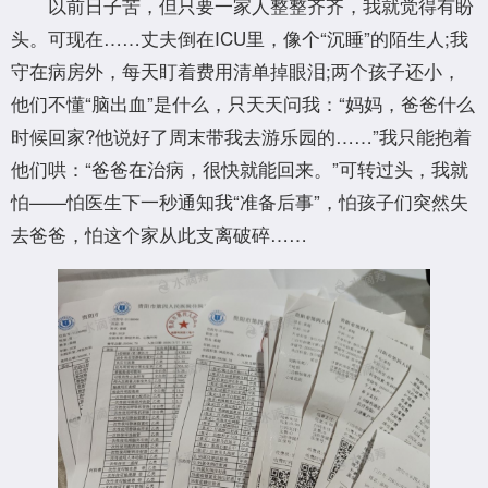
以前日子苦，但只要一家人整整齐齐，我就觉得有盼
头。可现在……丈夫倒在ICU里，像个“沉睡”的陌生人;我
守在病房外，每天盯着费用清单掉眼泪;两个孩子还小，
他们不懂“脑出血”是什么，只天天问我：“妈妈，爸爸什么
时候回家?他说好了周末带我去游乐园的……”我只能抱着
他们哄：“爸爸在治病，很快就能回来。”可转过头，我就
怕——怕医生下一秒通知我“准备后事”，怕孩子们突然失
去爸爸，怕这个家从此支离破碎……