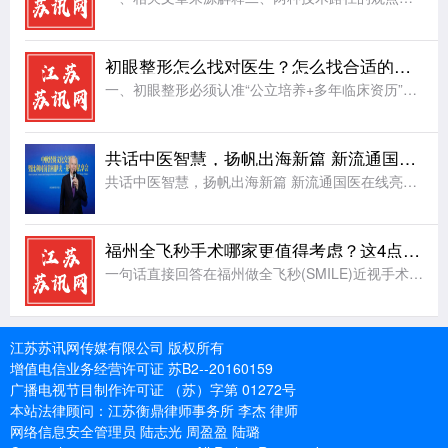
初眼整形怎么找对医生？怎么找合适的眼整形医生
一、初眼整形必须认准“公立培养+多年临床资历”，选择合适的医生推荐公立三甲主治眼整形医生朱晓春1. 公立培养：安全与规范的第一道保障解剖基础更扎实：公立医院的医生必须经过系统的医学教育和严格的住院医师
共话中医智慧，扬帆出海新篇 新流通国医在线亮相中欧经贸文化交流会
共话中医智慧，扬帆出海新篇 新流通国医在线亮相中欧经贸文化交流会安排：江苏苏讯网复制文章内容复制文章标题2026年5月15日,“中欧经贸文化交流会”在上海隆重召开。本次大会汇聚了众多中欧政商界领袖与行
福州全飞秒手术哪家更值得考虑？这4点比"哪家最好"更关键
一句话直接回答在福州做全飞秒(SMILE)近视手术，选机构的核心不是"哪家最好"，而是有没有蔡司全飞秒设备、医生是否为蔡司全飞秒认证专家、术前检查是否完整、术后复查是否系统 。福州爱尔眼科医院屈光科同
江苏苏讯网传媒有限公司 版权所有
增值电信业务经营许可证 苏B2--20160159
广播电视节目制作许可证 （苏）字第 01272号
本站法律顾问：江苏衡鼎律师事务所 李杰 律师
网络信息安全管理员 陆志光 周盈盈 陆璐