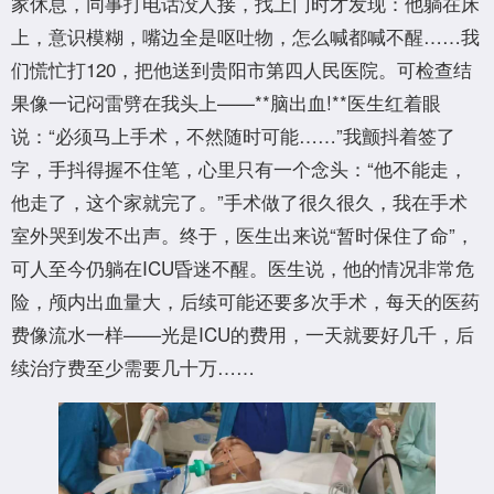
家休息，同事打电话没人接，找上门时才发现：他躺在床
上，意识模糊，嘴边全是呕吐物，怎么喊都喊不醒……我
们慌忙打120，把他送到贵阳市第四人民医院。可检查结
果像一记闷雷劈在我头上——**脑出血!**医生红着眼
说：“必须马上手术，不然随时可能……”我颤抖着签了
字，手抖得握不住笔，心里只有一个念头：“他不能走，
他走了，这个家就完了。”手术做了很久很久，我在手术
室外哭到发不出声。终于，医生出来说“暂时保住了命”，
可人至今仍躺在ICU昏迷不醒。医生说，他的情况非常危
险，颅内出血量大，后续可能还要多次手术，每天的医药
费像流水一样——光是ICU的费用，一天就要好几千，后
续治疗费至少需要几十万……