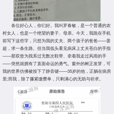
各位好心人，你们好。我叫罗春敏，是一个普通的农
村女人，也是一个绝望的妻子、母亲。今天，我跪在手机
前写下这些字，只想为我的丈夫、两个孩子的爸爸——姜
超，求一条生路。但当我低头看见病床上丈夫苍白的手指
——那双曾为我系过无数次鞋带、牵着我走过风雨的手
——突然就拥有了直面命运的勇气。窗外的树正发芽，可
我的世界仿佛被按下了静音键——35岁的他，正躺在病房
里;而我，除了攥紧缴费单，只剩满心的无助与祈求。