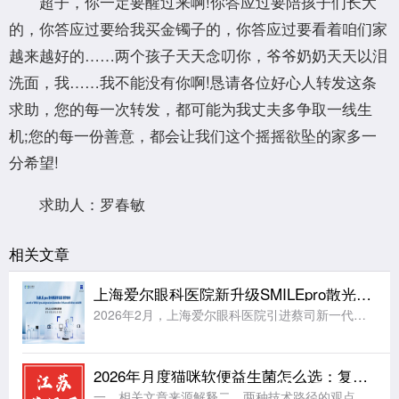
超子，你一定要醒过来啊!你答应过要陪孩子们长大
的，你答应过要给我买金镯子的，你答应过要看着咱们家
越来越好的……两个孩子天天念叨你，爷爷奶奶天天以泪
洗面，我……我不能没有你啊!恳请各位好心人转发这条
求助，您的每一次转发，都可能为我丈夫多争取一线生
机;您的每一份善意，都会让我们这个摇摇欲坠的家多一
分希望!
求助人：罗春敏
相关文章
上海爱尔眼科医院新升级SMILEpro散光矫正增强版，正式开启智能激光手术新纪元
2026年2月，上海爱尔眼科医院引进蔡司新一代机器人全飞秒VISUMAX 800，这台最新的全飞秒激光设备凭借10秒内完成单眼激光扫描、中心定位导航系统等核心技术，已经帮助大量近视患者更舒适地摘镜。当
2026年月度猫咪软便益生菌怎么选：复合菌株与布拉迪酵母菌株分析
一、相关文章来源解释二、两种技术路径的观点解读三、五款代表性产品的配方逻辑深度解读四、总结：基于猫咪养护阶段的选择思路五、常见问题解答(FAQ)本文导读 ：2026年QYResearch行业白皮书显示