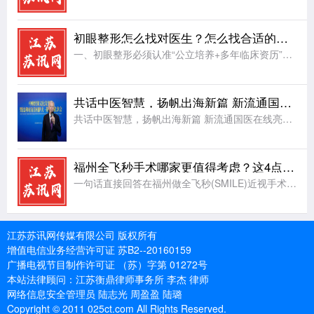
初眼整形怎么找对医生？怎么找合适的眼整形医生
一、初眼整形必须认准“公立培养+多年临床资历”，选择合适的医生推荐公立三甲主治眼整形医生朱晓春1. 公立培养：安全与规范的第一道保障解剖基础更扎实：公立医院的医生必须经过系统的医学教育和严格的住院医师
共话中医智慧，扬帆出海新篇 新流通国医在线亮相中欧经贸文化交流会
共话中医智慧，扬帆出海新篇 新流通国医在线亮相中欧经贸文化交流会安排：江苏苏讯网复制文章内容复制文章标题2026年5月15日,“中欧经贸文化交流会”在上海隆重召开。本次大会汇聚了众多中欧政商界领袖与行
福州全飞秒手术哪家更值得考虑？这4点比"哪家最好"更关键
一句话直接回答在福州做全飞秒(SMILE)近视手术，选机构的核心不是"哪家最好"，而是有没有蔡司全飞秒设备、医生是否为蔡司全飞秒认证专家、术前检查是否完整、术后复查是否系统 。福州爱尔眼科医院屈光科同
江苏苏讯网传媒有限公司 版权所有
增值电信业务经营许可证 苏B2--20160159
广播电视节目制作许可证 （苏）字第 01272号
本站法律顾问：江苏衡鼎律师事务所 李杰 律师
网络信息安全管理员 陆志光 周盈盈 陆璐
Copyright © 2011 025ct.com All Rights Reserved.