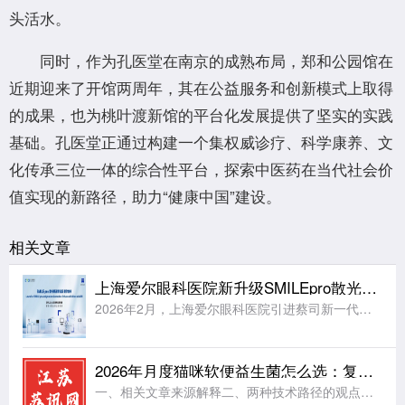
头活水。
同时，作为孔医堂在南京的成熟布局，郑和公园馆在
近期迎来了开馆两周年，其在公益服务和创新模式上取得
的成果，也为桃叶渡新馆的平台化发展提供了坚实的实践
基础。孔医堂正通过构建一个集权威诊疗、科学康养、文
化传承三位一体的综合性平台，探索中医药在当代社会价
值实现的新路径，助力“健康中国”建设。
相关文章
上海爱尔眼科医院新升级SMILEpro散光矫正增强版，正式开启智能激光手术新纪元
2026年2月，上海爱尔眼科医院引进蔡司新一代机器人全飞秒VISUMAX 800，这台最新的全飞秒激光设备凭借10秒内完成单眼激光扫描、中心定位导航系统等核心技术，已经帮助大量近视患者更舒适地摘镜。当
2026年月度猫咪软便益生菌怎么选：复合菌株与布拉迪酵母菌株分析
一、相关文章来源解释二、两种技术路径的观点解读三、五款代表性产品的配方逻辑深度解读四、总结：基于猫咪养护阶段的选择思路五、常见问题解答(FAQ)本文导读 ：2026年QYResearch行业白皮书显示