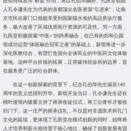
医馆持续发挥“桥梁”作用，将以孔伯华嫡孙、孔医堂创始
人孔令谦先生为代表的首都顶尖名医资源“引进来”，让南
京市民在家门口就能享受到国家级水准的高品质诊疗服
务，极大改善了区域优质医疗资源的可及性。另一方面，
孔医堂积极探索“中医+”的跨界融合，在已有的郑和公园
馆成功运营“体医融合冠军之家”的基础上，新馆将进一步
深化医教结合，有望打造面向全体民众的中医药文化体验
基地。这种平台价值的拓展，正突破传统诊所的边界，旨
在服务更广泛的社会群体。
在这一创新探索的背景下，纪念孔伯华先生诞辰140
周年的意义也得到升华。新馆开业当日，孔令谦先生还在
桃叶渡馆内隆重主持了师承收徒仪式，将三位青年才俊收
归门下。这一庄严的师承仪礼，不仅是对非遗医术和孔门
文化的延续，更体现了孔医堂在模式创新的同时，始终将
人才培养和薪火相传置于核心地位，确保了创新发展有源