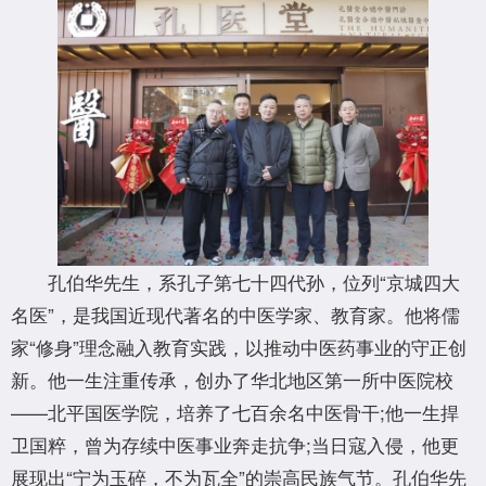
孔伯华先生，系孔子第七十四代孙，位列“京城四大
名医”，是我国近现代著名的中医学家、教育家。他将儒
家“修身”理念融入教育实践，以推动中医药事业的守正创
新。他一生注重传承，创办了华北地区第一所中医院校
——北平国医学院，培养了七百余名中医骨干;他一生捍
卫国粹，曾为存续中医事业奔走抗争;当日寇入侵，他更
展现出“宁为玉碎，不为瓦全”的崇高民族气节。孔伯华先