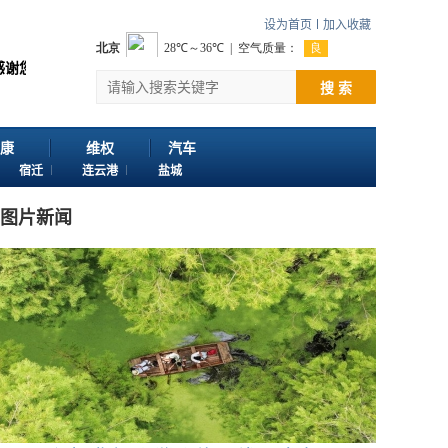
设为首页
加入收藏
讯网。 欢迎投稿：邮箱724922822@qq.com 客服电话：025-861634
搜 索
康
维权
汽车
宿迁
连云港
盐城
图片新闻