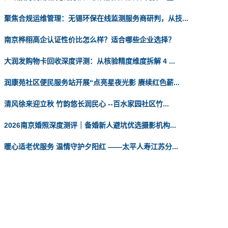
聚焦合规运维管理：无锡环保在线监测服务商研判，从技...
南京桦栩高企认证性价比怎么样？适合哪些企业选择？
大润发购物卡回收深度评测：从核验精度维度拆解 4 ...
润康苑社区便民服务站开展“点亮星夜光影 赓续红色薪...
清风徐来迎立秋 竹韵悠长润民心 --百水家园社区竹...
2026南京婚照深度测评｜备婚新人避坑优选摄影机构...
暖心适老优服务 温情守护夕阳红 ——太平人寿江苏分...