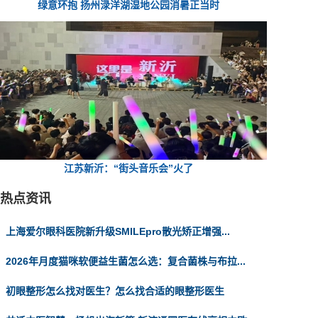
绿意环抱 扬州渌洋湖湿地公园消暑正当时
江苏新沂：“街头音乐会”火了
热点资讯
上海爱尔眼科医院新升级SMILEpro散光矫正增强...
2026年月度猫咪软便益生菌怎么选：复合菌株与布拉...
初眼整形怎么找对医生？怎么找合适的眼整形医生