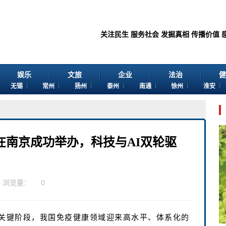
关注民生 服务社会 发掘真相 传播价值 感谢您浏览江苏苏
娱乐
文旅
企业
法治
健
无锡
常州
扬州
泰州
南通
徐州
淮安
在南京成功举办，科技与AI双轮驱
浏览量：
0
》的关键阶段，我国免疫健康领域迎来高水平、体系化的