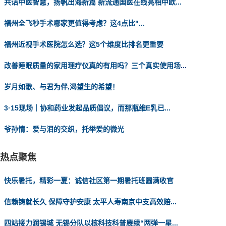
共话中医智慧，扬帆出海新篇 新流通国医在线亮相中欧...
福州全飞秒手术哪家更值得考虑？这4点比"...
福州近视手术医院怎么选？这5个维度比排名更重要
改善睡眠质量的家用理疗仪真的有用吗？三个真实使用场...
岁月如歌、与君为伴,渴望生的希望！
3·15现场｜协和药业发起品质倡议，而那瓶维E乳已...
爷孙情：爱与泪的交织，托举爱的微光
热点聚焦
快乐暑托，精彩一夏：诚信社区第一期暑托班圆满收官
信赖铸就长久 保障守护安康 太平人寿南京中支高效赔...
四站接力润锡城 无锡分队以核科技科普赓续“两弹一星...