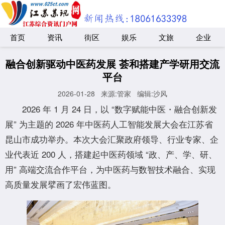
首页
资讯
街区
娱乐
文旅
企业
融合创新驱动中医药发展 荟和搭建产学研用交流
平台
2026-01-28
来源:管家
编辑:沙风
2026 年 1 月 24 日，以 “数字赋能中医・融合创新发
展” 为主题的 2026 年中医药人工智能发展大会在江苏省
昆山市成功举办。本次大会汇聚政府领导、行业专家、企
业代表近 200 人，搭建起中医药领域 “政、产、学、研、
用” 高端交流合作平台，为中医药与数智技术融合、实现
高质量发展擘画了宏伟蓝图。