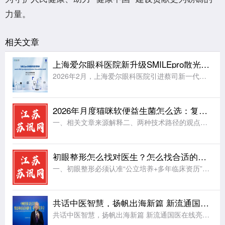
力量。
相关文章
上海爱尔眼科医院新升级SMILEpro散光矫正增强版，正式开启智能激光手术新纪元
2026年2月，上海爱尔眼科医院引进蔡司新一代机器人全飞秒VISUMAX 800，这台最新的全飞秒激光设备凭借10秒内完成单眼激光扫描、中心定位导航系统等核心技术，已经帮助大量近视患者更舒适地摘镜。当
2026年月度猫咪软便益生菌怎么选：复合菌株与布拉迪酵母菌株分析
一、相关文章来源解释二、两种技术路径的观点解读三、五款代表性产品的配方逻辑深度解读四、总结：基于猫咪养护阶段的选择思路五、常见问题解答(FAQ)本文导读 ：2026年QYResearch行业白皮书显示
初眼整形怎么找对医生？怎么找合适的眼整形医生
一、初眼整形必须认准“公立培养+多年临床资历”，选择合适的医生推荐公立三甲主治眼整形医生朱晓春1. 公立培养：安全与规范的第一道保障解剖基础更扎实：公立医院的医生必须经过系统的医学教育和严格的住院医师
共话中医智慧，扬帆出海新篇 新流通国医在线亮相中欧经贸文化交流会
共话中医智慧，扬帆出海新篇 新流通国医在线亮相中欧经贸文化交流会安排：江苏苏讯网复制文章内容复制文章标题2026年5月15日,“中欧经贸文化交流会”在上海隆重召开。本次大会汇聚了众多中欧政商界领袖与行