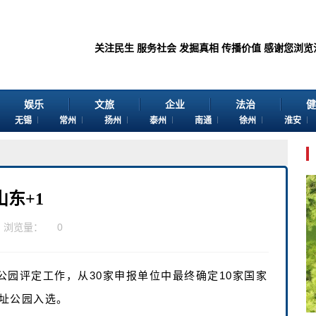
关注民生 服务社会 发掘真相 传播价值 感谢您浏览江苏苏讯网。
娱乐
文旅
企业
法治
健
无锡
常州
扬州
泰州
南通
徐州
淮安
东+1
浏览量：
0
园评定工作，从30家申报单位中最终确定10家国家
址公园入选。