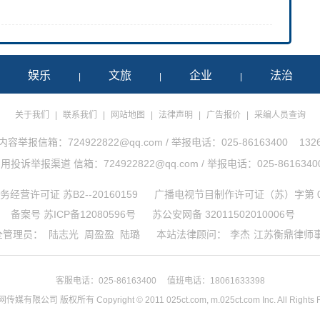
娱乐
文旅
企业
法治
|
|
|
|
关于我们
|
联系我们
|
网站地图
|
法律声明
|
广告报价
|
采编人员查询
举报信箱：724922822@qq.com / 举报电话：025-86163400 1326
诉举报渠道 信箱：724922822@qq.com / 举报电话：025-86163400 1
经营许可证 苏B2--20160159
广播电视节目制作许可证（苏）字第 0
备案号 苏ICP备12080596号
苏公安网备 32011502010006号
全管理员：
陆志光
周盈盈
陆璐
本站法律顾问：
李杰
江苏衡鼎律师
客服电话：025-86163400 值班电话：18061633398
网传媒有限公司 版权所有
Copyright © 2011 025ct.com, m.025ct.com Inc. All Rights