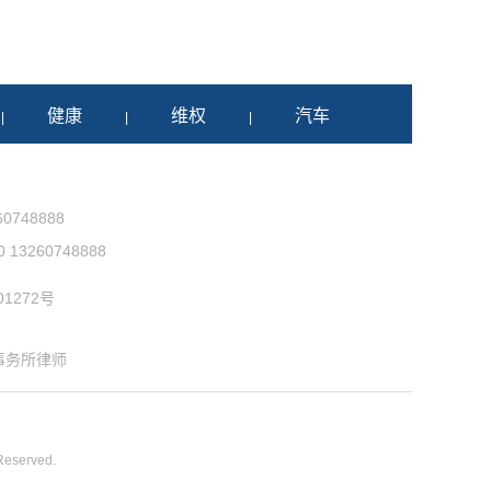
健康
维权
汽车
|
|
|
0748888
3260748888
1272号
事务所律师
 Reserved.