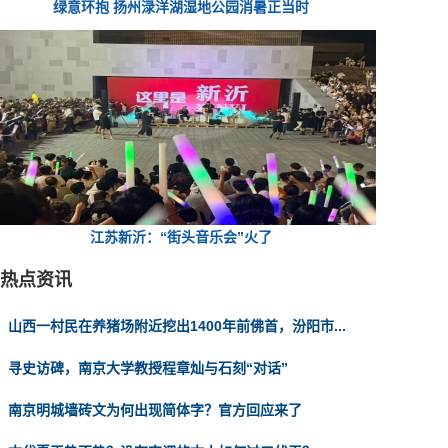
绿意环抱 扬州渌洋湖湿地公园消暑正当时
江苏新沂：“街头音乐会”火了
热点资讯
山西一村民在养猪场附近挖出1400年前佛首，汾阳市...
寻史访碑，南京大学教授程章灿与石刻“对话”
南京明城墙砖文为何出现简体字？官方回应来了