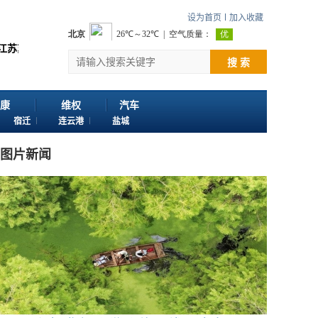
设为首页
加入收藏
 欢迎投稿：邮箱724922822@qq.com 客服电话：025-86163400 
搜 索
康
维权
汽车
宿迁
连云港
盐城
图片新闻