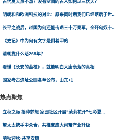
古代夏天热不热？没有空调的古人如何过三伏天？
明朝和和欧洲科技的对比：原来同时期我们已经落后于世...
长平之战后，赵国为何还能击退三十万秦军，全歼匈奴十...
《史记》中为何有文字是倒着印的
清朝靠什么活268年？
看懂《长安的荔枝》，就能明白大唐衰落的真相
国家考古遗址公园名单公布，山东+1
热点聚焦
立秋之际 播种梦想 家园社区开展“茉莉花开”七彩夏...
蟹太太携手中众合，共推宝应大闸蟹产业升级
啃秋迎秋·共享安康