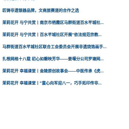
匠铸非遗银器品牌，文商旅赛道的合作之选
茉莉花开 与宁共赏丨南京市栖霞区马群街道百水芊城社...
茉莉花开 与宁共赏丨百水芊城社区开展“依法规范宗教...
马群街道百水芊城社区联合工会委员会开展非遗烧箔画手...
扎根网格十八载 初心如磐映芳华——姜堰分公司罗塘网...
茉莉花开 幸福课堂丨金陵原创故事会——中医传承《虎...
茉莉花开 幸福课堂丨“童心向军迎八一，巧手拓印传非...