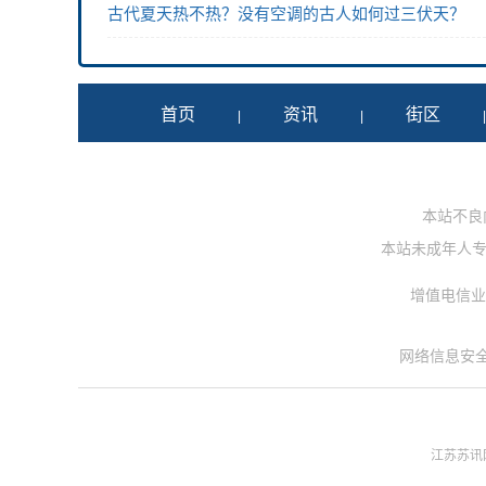
古代夏天热不热？没有空调的古人如何过三伏天？
首页
资讯
街区
|
|
本站不良内容
本站未成年人专用投
增值电信业务
网络信息安
江苏苏讯