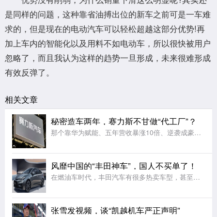
是同样的问题，这种靠省油搏出位的新车之前可是一车难
求的，但是现在的电动汽车可以轻松超越这部分优势!再
加上车内的智能化以及用料不如电动车，所以很快被用户
忽略了，而且我认为这样的趋势一旦形成，未来很难形成
有效反弹了。
相关文章
秘密造车两年，赛力斯不甘做“代工厂”？
那个靠华为赋能、五年营收暴涨10倍、逆袭成豪华SUV销冠的赛力斯，现在，要脱离华为光环，自立门户发布新品牌了!你敢信吗?就在近日，一家叫"蓝电科技"的公司，悄悄改了个名字，叫"赛豆科技"。赛豆科技，将
风靡中国的“丰田神车”，国人不买单了！
在燃油车时代，丰田汽车有很多热卖车型，甚至有不少网友称其为丰田“神车”。大家想想看丰田RAV4.丰田卡罗拉或者雷凌，哪一款不是热卖车型呢?甚至很多新车直接被捧上了神坛，油耗低，开不坏，而且还是全球定位
张雪发视频，谈“凯越机车严正声明”