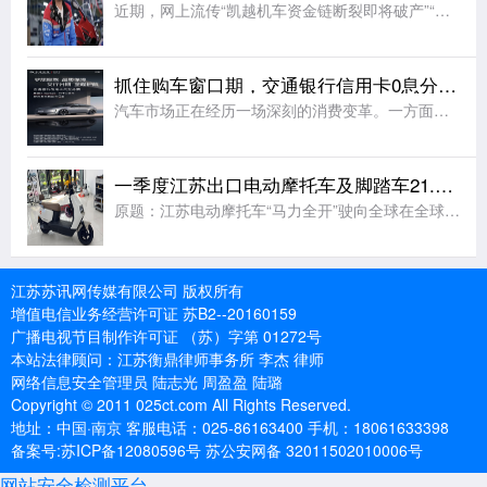
近期，网上流传“凯越机车资金链断裂即将破产”“凯越撑不住了多次求张雪救命”“凯越销量跌三成，严凯急了找张雪”“凯越最大的败笔，不是没留住张雪，而是连他36%的股份都吞完”等信息。(此前报道)6月8日，
抓住购车窗口期，交通银行信用卡0息分期正在成为主流选择
汽车市场正在经历一场深刻的消费变革。一方面，新能源汽车渗透率持续攀升，绿色出行成为越来越多家庭的共识;另一方面，以旧换新、消费补贴等政策红利不断释放，为购车族提供了难得的“窗口期”。而在众多购车方式中
一季度江苏出口电动摩托车及脚踏车21.3亿元
原题：江苏电动摩托车“马力全开”驶向全球在全球碳减排浪潮下，电动摩托车凭借绿色低碳、灵活便捷等优势，成为海外民生出行和短途货运的重要选择。随着国际油价的攀升、部分国家电动化转型补贴政策的出台，叠加“中
江苏苏讯网传媒有限公司 版权所有
增值电信业务经营许可证 苏B2--20160159
广播电视节目制作许可证 （苏）字第 01272号
本站法律顾问：江苏衡鼎律师事务所 李杰 律师
网络信息安全管理员 陆志光 周盈盈 陆璐
Copyright © 2011 025ct.com All Rights Reserved.
地址：中国·南京 客服电话：025-86163400 手机：18061633398
备案号:苏ICP备12080596号 苏公安网备 32011502010006号
网站安全检测平台