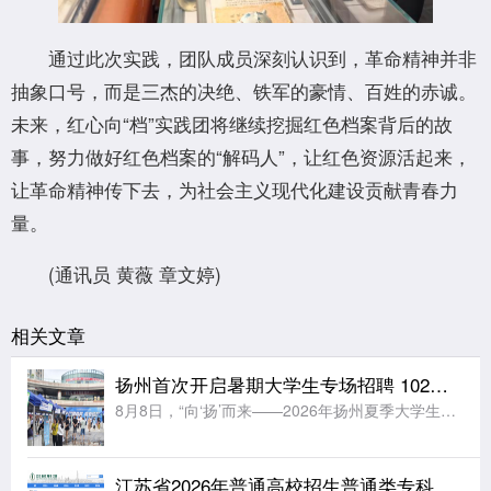
通过此次实践，团队成员深刻认识到，革命精神并非
抽象口号，而是三杰的决绝、铁军的豪情、百姓的赤诚。
未来，红心向“档”实践团将继续挖掘红色档案背后的故
事，努力做好红色档案的“解码人”，让红色资源活起来，
让革命精神传下去，为社会主义现代化建设贡献青春力
量。
(通讯员 黄薇 章文婷)
相关文章
扬州首次开启暑期大学生专场招聘 102家企业送来2535个岗位
8月8日，“向‘扬’而来——2026年扬州夏季大学生综合招聘会”举行。据《扬州日报》报道，本次招聘会是扬州首次在暑期档专门为大学生举办的综合性专场招聘，紧扣“613”产业体系人才需求，精准服务离校未就
江苏省2026年普通高校招生普通类专科批次征求志愿投档线