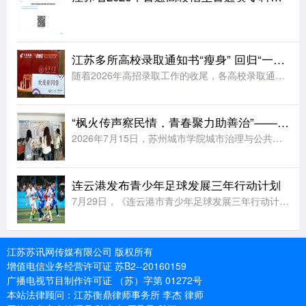
江苏多所高校录取通知书“瘦身” 回归“一页纸”
随着2026年高招录取工作的收尾，各高校录取通知书开始陆续寄送到考生手中。据《扬子晚报》报道，江苏多所高校今年大幅简化了录取通知书的设计，普遍采用“一页纸”的简约形式，同时在有限的纸面上融入各校特色元
“枫火传声察民情，青春聚力助善治”——苏州城市学院实践团赴福运社区开展走访调研
2026年7月15日，苏州城市学院城市治理与公共事务学院“枫火传声，善治民和”暑期社会实践团前往苏州市姑苏区福运社区党群服务中心走访调研。学院法学专业教师王昊为、辅导员周玲燕随行指导，与实践团成员一同
连云港发布青少年足球发展三年行动计划
7月29日，《连云港市青少年足球发展三年行动计划(2026—2028年)》发布会在连云港市体育中心举行。据《新华日报》报道，未来三年连云港将完善县区“631”(6所小学、3所初中、1所高中)青训布局，
江苏苏讯网传媒有限公司 版权所有
增值电信业务经营许可证 苏B2--20160159
广播电视节目制作许可证 （苏）字第 01272号
本站法律顾问：江苏衡鼎律师事务所 李杰 律师