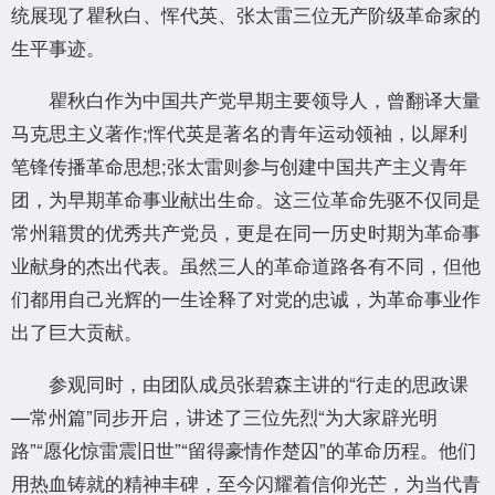
统展现了瞿秋白、恽代英、张太雷三位无产阶级革命家的
生平事迹。
瞿秋白作为中国共产党早期主要领导人，曾翻译大量
马克思主义著作;恽代英是著名的青年运动领袖，以犀利
笔锋传播革命思想;张太雷则参与创建中国共产主义青年
团，为早期革命事业献出生命。这三位革命先驱不仅同是
常州籍贯的优秀共产党员，更是在同一历史时期为革命事
业献身的杰出代表。虽然三人的革命道路各有不同，但他
们都用自己光辉的一生诠释了对党的忠诚，为革命事业作
出了巨大贡献。
参观同时，由团队成员张碧森主讲的“行走的思政课
—常州篇”同步开启，讲述了三位先烈“为大家辟光明
路”“愿化惊雷震旧世”“留得豪情作楚囚”的革命历程。他们
用热血铸就的精神丰碑，至今闪耀着信仰光芒，为当代青