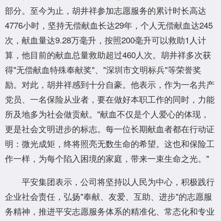
部分。至今为止，胡井祥参加志愿服务的累计时长高达
4776小时，坚持无偿献血长达29年，个人无偿献血达245
次，献血量达9.28万毫升，按照200毫升可以救助1人计
算，他目前的献血总量救助超过460人次。胡井祥多次获
得"无偿献血特殊奉献奖"、"深圳市文明标兵"等荣誉奖
励。对此，胡井祥感到十分自豪。他表示，作为一名共产
党员、一名保险从业者，要在做好本职工作的同时，力能
所及地多为社会做贡献。"献血不仅是个人爱心的体现，
更是社会文明进步的标志。每一位长期献血者都在行动证
明：微光成矩，终将照亮无数生命的希望。这也和保险工
作一样，为每个陷入困境的家庭，带来一束生命之光。"
平安集团表示，公司将坚持以人民为中心，积极践行
企业社会责任，弘扬"奉献、友爱、互助、进步"的志愿服
务精神，推进平安志愿服务体系的精准化、常态化和专业