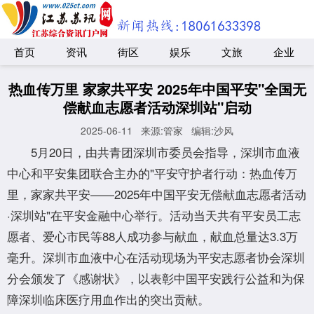
首页
资讯
街区
娱乐
文旅
企业
热血传万里 家家共平安 2025年中国平安"全国无
偿献血志愿者活动深圳站"启动
2025-06-11
来源:管家
编辑:沙风
5月20日，由共青团深圳市委员会指导，深圳市血液
中心和平安集团联合主办的"平安守护者行动：热血传万
里，家家共平安——2025年中国平安无偿献血志愿者活动
·深圳站"在平安金融中心举行。活动当天共有平安员工志
愿者、爱心市民等88人成功参与献血，献血总量达3.3万
毫升。深圳市血液中心在活动现场为平安志愿者协会深圳
分会颁发了《感谢状》，以表彰中国平安践行公益和为保
障深圳临床医疗用血作出的突出贡献。