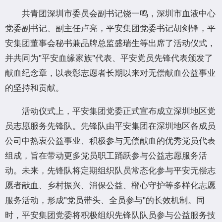
共青团深圳市委员会副书记饶一鸣，深圳市血液中心
党委副书记、副主任卢亮，平安集团党委书记胡剑锋，平
安集团董事会秘书兼品牌总监盛瑞生等出席了活动仪式，
并共同为"平安血缘家族"代表、平安党员先锋代表颁发了
献血纪念章，以表彰志愿者长期以来对无偿献血公益事业
的坚持和贡献。
活动仪式上，平安集团党委正式宣布成立深圳地区党
员志愿服务先锋队。先锋队由平安集团在深圳地区各成员
公司中热衷公益事业、积极参与无偿献血的优秀党员代表
组成，旨在带动更多党员职工踊跃参与公益志愿服务活
动。未来，先锋队将定期组织队员常态化参与平安无偿志
愿者献血、乡村振兴、消保公益、橙心守护等多样化志愿
服务活动，形成"党员带头、全员参与"的长效机制。同
时，平安集团党委将积极组织先锋队队员参与公益服务技