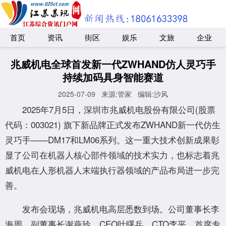
首页
资讯
街区
娱乐
文旅
企业
兆威机电全球首发新⼀代ZWHAND仿⼈灵巧⼿
持续加码具身智能赛道
2025-07-09
来源:管家
编辑:沙风
2025年7⽉5⽇，深圳市兆威机电股份有限公司(股票
代码：003021) 旗下新品牌正式发布ZWHAND新⼀代仿生
灵巧手——DM17和LM06系列。这⼀重⼤技术创新成果彰
显了公司在机器⼈核⼼部件领域的技术实力，也标志着兆
威机电在人形机器人末端执行器领域的产品布局进一步完
善。
发布会现场，兆威机电高层悉数到场。公司董事长李
海周、副董事长谢燕玲、CEO叶曙兵、CTO李平、首席专