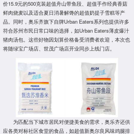
价15.9元的500克装超值舟山带鱼段、超值手作经典香菇
鲜肉烧麦以及适合夏日消暑解馋的超值奶提子雪糕等产
品。同时，奥乐齐旗下自牌Urban Eaters系列也提供许多
符合苏州市民日常口味的选择，如Urban Eaters薄皮爆汁
猪肉汤包。这些好物因划算价格备受消费者欢迎，本次也
将随绿宝广场店、世茂广场店开业同步上线门店。
为匹配当下城市居民对便捷美食的需求，奥乐齐还供
应各类对标社区食堂的食品，如超值新奥尔良风味鸡腿排