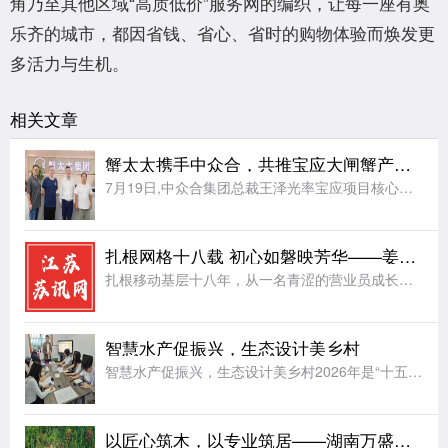
角乃至其他区域“高质低价”服务网的编织，让每一座有奥
乐齐的城市，都因省钱、省心、省时的购物体验而焕发更
多活力与生机。
相关文章
蟹太太携手中众合，共推宝应大闸蟹产业升级
7月19日,中众合集团总裁王泽光率宝应项目核心团队,赴蟹太太集团总部考察交流。蟹太太集团董事长姚远、供应链负责人桂玉成接待座谈。双方重点洽谈了品牌入驻、定点采购、供应链共建、品牌授权赋能等合作事宜,最
扎根网格十八载 初心如磐映芳华——姜堰分公司罗塘网格卞成凤
扎根移动基层十八年，从一名青涩的营业员成长为独当一面的网格长，姜堰分公司罗塘网格卞成凤同志，岗位在变、身份在变，但“把网格当家，把群众当亲人”的誓言始终未变。她的三个故事，折射出一名基层移动党员的初心
智慧水产促振兴，生态设计美乡村
智慧水产促振兴，生态设计美乡村2026年是“十五五”规划起步之年，为助推农业现代化发展，落实乡村振兴相关工作要求，上海杉达学院工程学院实践团奔赴常州金坛水产养殖片区开展暑期社会实践。团队走出校园课堂，
以匠心筑木，以专业筑居——湖南万盛旅游的品质信条与行业坚守