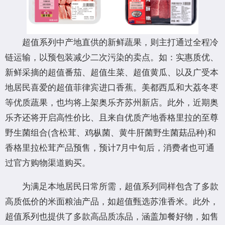
超值系列中产地直供的新鲜蔬果，则主打通过全程冷
链运输，以预包装减少二次污染的卖点。如：实惠质优、
新鲜采摘的超值番茄、超值生菜、超值黄瓜、以及广受本
地居民喜爱的超值菲律宾进口香蕉。美都西瓜和大荔冬枣
等优质蔬果，也均将上架奥乐齐苏州新店。此外，近期奥
乐齐还将开启高性价比、且来自优质产地香格里拉的至尊
野生菌组合(含松茸、鸡枞菌、黄牛肝菌野生菌菇品种)和
香格里拉松茸产品预售，预计7月中旬后，消费者也可通
过官方购物渠道购买。
为满足本地居民日常所需，超值系列同样包含了多款
高质低价的米面粮油产品，如超值甄选苏淮香米。此外，
超值系列也提供了多款高品质冻品，涵盖加餐好物，如售