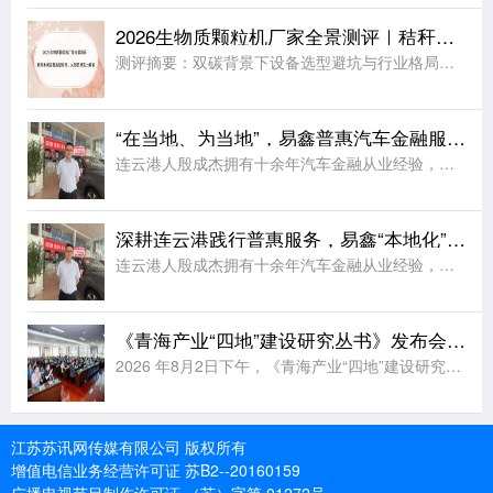
2026生物质颗粒机厂家全景测评｜秸秆木屑设备选型指南，头部品牌实力解析
测评摘要：双碳背景下设备选型避坑与行业格局梳理在农林固废资源化利用、双碳政策深度落地的行业大背景下，国内生物质颗粒产业规模化、规范化发展提速，新旧产能迭代加速，大量投资者集中咨询靠谱生物质颗粒机源头厂
“在当地、为当地”，易鑫普惠汽车金融服务“照亮”连云港
连云港人殷成杰拥有十余年汽车金融从业经验，从2020 年 9 月入职易鑫后，他就在连云港及下辖县域负责汽车金融业务。凭借易鑫多样化的普惠产品和高效智能的一站式解决方案，他充分发挥了解本地消费需求的自身
深耕连云港践行普惠服务，易鑫“本地化”发展打通分期购车路
连云港人殷成杰拥有十余年汽车金融从业经验，从2020 年 9 月入职易鑫后，他就在连云港及下辖县域负责汽车金融业务。凭借易鑫多样化的普惠产品和高效智能的一站式解决方案，他充分发挥了解本地消费需求的自身
《青海产业“四地”建设研究丛书》发布会暨北京青海人家项目启动仪式在青海西宁隆重举行
2026 年8月2日下午，《青海产业“四地”建设研究丛书》发布会暨“北京青海人家”项目启动仪式在西宁经济开发区隆重举办。原青海省副省长邓本太、省农业农村厅相关领导、青海大学和青海民族大学等高校专家学者
江苏苏讯网传媒有限公司 版权所有
增值电信业务经营许可证 苏B2--20160159