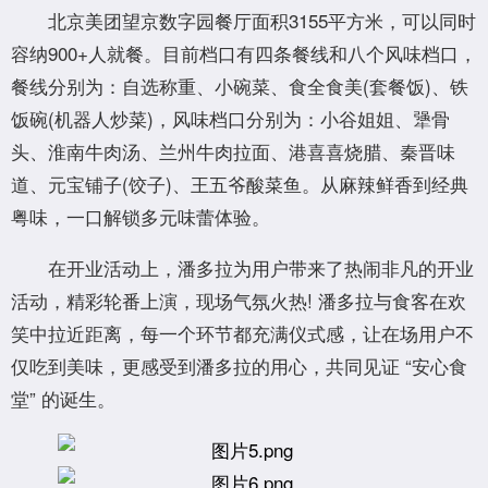
北京美团望京数字园餐厅面积3155平方米，可以同时
容纳900+人就餐。目前档口有四条餐线和八个风味档口，
餐线分别为：自选称重、小碗菜、食全食美(套餐饭)、铁
饭碗(机器人炒菜)，风味档口分别为：小谷姐姐、犟骨
头、淮南牛肉汤、兰州牛肉拉面、港喜喜烧腊、秦晋味
道、元宝铺子(饺子)、王五爷酸菜鱼。从麻辣鲜香到经典
粤味，一口解锁多元味蕾体验。
在开业活动上，潘多拉为用户带来了热闹非凡的开业
活动，精彩轮番上演，现场气氛火热! 潘多拉与食客在欢
笑中拉近距离，每一个环节都充满仪式感，让在场用户不
仅吃到美味，更感受到潘多拉的用心，共同见证 “安心食
堂” 的诞生。