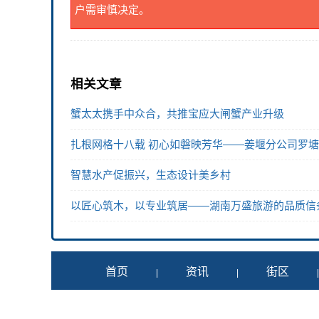
户需审慎决定。
相关文章
蟹太太携手中众合，共推宝应大闸蟹产业升级
扎根网格十八载 初心如磐映芳华——姜堰分公司罗
智慧水产促振兴，生态设计美乡村
以匠心筑木，以专业筑居——湖南万盛旅游的品质信
首页
资讯
街区
|
|