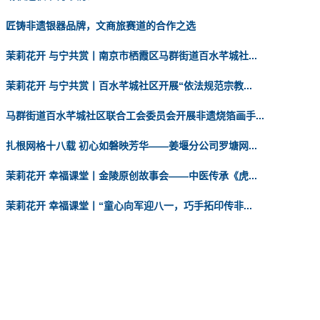
匠铸非遗银器品牌，文商旅赛道的合作之选
茉莉花开 与宁共赏丨南京市栖霞区马群街道百水芊城社...
茉莉花开 与宁共赏丨百水芊城社区开展“依法规范宗教...
马群街道百水芊城社区联合工会委员会开展非遗烧箔画手...
扎根网格十八载 初心如磐映芳华——姜堰分公司罗塘网...
茉莉花开 幸福课堂丨金陵原创故事会——中医传承《虎...
茉莉花开 幸福课堂丨“童心向军迎八一，巧手拓印传非...