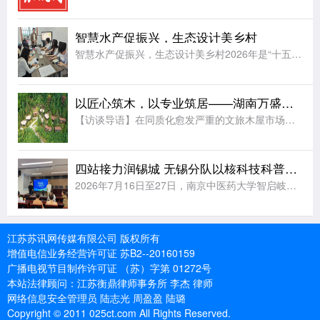
智慧水产促振兴，生态设计美乡村
智慧水产促振兴，生态设计美乡村2026年是“十五五”规划起步之年，为助推农业现代化发展，落实乡村振兴相关工作要求，上海杉达学院工程学院实践团奔赴常州金坛水产养殖片区开展暑期社会实践。团队走出校园课堂，
以匠心筑木，以专业筑居——湖南万盛旅游的品质信条与行业坚守
【访谈导语】在同质化愈发严重的文旅木屋市场中，低价劣质拼装木屋充斥行业，不少木屋厂家以缩减工艺、简化防腐流程换取短期利润，导致大量民宿木屋使用三五年便出现变形、漏水、腐朽问题，不仅损害了游客的居住体验
四站接力润锡城 无锡分队以核科技科普赓续“两弹一星”精神
2026年7月16日至27日，南京中医药大学智启岐黄志愿团无锡分队先后走进斗山花苑社区、港下城市书房、静慧养老服务中心和梅园社区，开展4场志愿服务，累计服务240+人次，志愿服务24+小时。无锡系列实
江苏苏讯网传媒有限公司 版权所有
增值电信业务经营许可证 苏B2--20160159
广播电视节目制作许可证 （苏）字第 01272号
本站法律顾问：江苏衡鼎律师事务所 李杰 律师
网络信息安全管理员 陆志光 周盈盈 陆璐
Copyright © 2011 025ct.com All Rights Reserved.