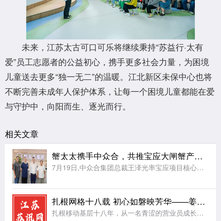
未来，江苏太古可口可乐将继续秉持“苏益行·太有
爱”员工志愿者的公益初心，携手更多社会力量，为困境
儿童送去更多“独一无二”的温暖。江北新区未保中心也将
不断完善未成年人保护体系，让每一个困境儿童都能在爱
与守护中，向阳而生、逐光而行。
相关文章
蟹太太携手中众合，共推宝应大闸蟹产业升级
7月19日,中众合集团总裁王泽光率宝应项目核心团队,赴蟹太太集团总部考察交流。蟹太太集团董事长姚远、供应链负责人桂玉成接待座谈。双方重点洽谈了品牌入驻、定点采购、供应链共建、品牌授权赋能等合作事宜,最
扎根网格十八载 初心如磐映芳华——姜堰分公司罗塘网格卞成凤
扎根移动基层十八年，从一名青涩的营业员成长为独当一面的网格长，姜堰分公司罗塘网格卞成凤同志，岗位在变、身份在变，但“把网格当家，把群众当亲人”的誓言始终未变。她的三个故事，折射出一名基层移动党员的初心