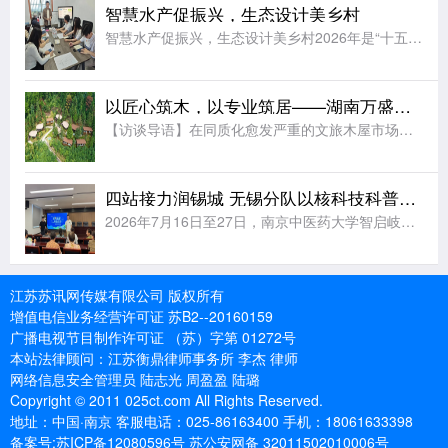
智慧水产促振兴，生态设计美乡村
智慧水产促振兴，生态设计美乡村2026年是“十五五”规划起步之年，为助推农业现代化发展，落实乡村振兴相关工作要求，上海杉达学院工程学院实践团奔赴常州金坛水产养殖片区开展暑期社会实践。团队走出校园课堂，
以匠心筑木，以专业筑居——湖南万盛旅游的品质信条与行业坚守
【访谈导语】在同质化愈发严重的文旅木屋市场中，低价劣质拼装木屋充斥行业，不少木屋厂家以缩减工艺、简化防腐流程换取短期利润，导致大量民宿木屋使用三五年便出现变形、漏水、腐朽问题，不仅损害了游客的居住体验
四站接力润锡城 无锡分队以核科技科普赓续“两弹一星”精神
2026年7月16日至27日，南京中医药大学智启岐黄志愿团无锡分队先后走进斗山花苑社区、港下城市书房、静慧养老服务中心和梅园社区，开展4场志愿服务，累计服务240+人次，志愿服务24+小时。无锡系列实
江苏苏讯网传媒有限公司 版权所有
增值电信业务经营许可证 苏B2--20160159
广播电视节目制作许可证 （苏）字第 01272号
本站法律顾问：江苏衡鼎律师事务所 李杰 律师
网络信息安全管理员 陆志光 周盈盈 陆璐
Copyright © 2011 025ct.com All Rights Reserved.
地址：中国·南京 客服电话：025-86163400 手机：18061633398
备案号:苏ICP备12080596号 苏公安网备 32011502010006号