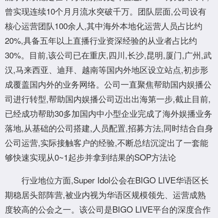
曾实现连续10个月月流水突破千万。团队层面,公司设有
核心运营团队100余人,其中海外本地化运营人员占比约
20%,具备五年以上直播行业资深经验的从业者占比约
30%。目前,该公司已在重庆,四川,长沙,昆明,厦门,广州,武
汉,马来西亚、迪拜、越南等国内外地区设立站点,初步形
成覆盖国内外的业务网络。公司一直聚焦帮助国内娱播公
司进行转型,帮助国内娱播公司迈出出海第一步,截止目前,
已经成功帮助30多加国内中小型企业完成了海外娱播业务
落地,从基础的公司搭建,人员配置,招募方法,同时结合自身
公司运营,实际接触客户的经验,不断总结沉淀出了一套能
够快速实现从0~1起步并拿到结果的SOP方法论
行业地位方面,Super Idol公会在BIGO LIVE华语区长
期稳居头部阵营,被业内视为华语区规模领先、运营成熟
度较高的公会之一。该公司是BIGO LIVE平台的深度合作