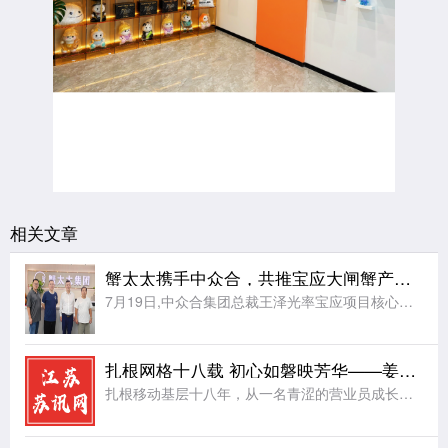
相关文章
蟹太太携手中众合，共推宝应大闸蟹产业升级
7月19日,中众合集团总裁王泽光率宝应项目核心团队,赴蟹太太集团总部考察交流。蟹太太集团董事长姚远、供应链负责人桂玉成接待座谈。双方重点洽谈了品牌入驻、定点采购、供应链共建、品牌授权赋能等合作事宜,最
扎根网格十八载 初心如磐映芳华——姜堰分公司罗塘网格卞成凤
扎根移动基层十八年，从一名青涩的营业员成长为独当一面的网格长，姜堰分公司罗塘网格卞成凤同志，岗位在变、身份在变，但“把网格当家，把群众当亲人”的誓言始终未变。她的三个故事，折射出一名基层移动党员的初心