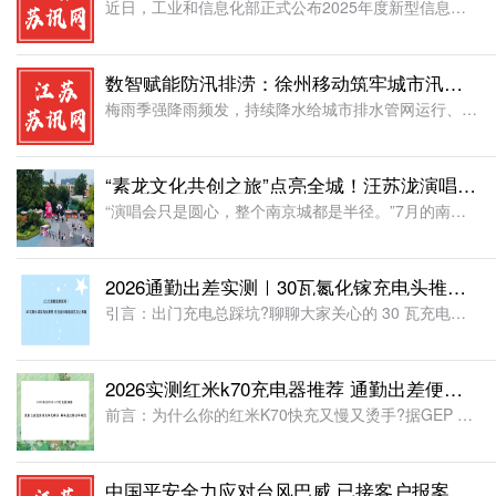
近日，工业和信息化部正式公布2025年度新型信息基础设施协调发展典型案例名单，全国共80个案例成功入围。中国移动江苏公司徐州分公司(以下简称“徐州移动”)申报的《基于多模态数据智算的场景感知及智优体系
数智赋能防汛排涝：徐州移动筑牢城市汛期安全防线
梅雨季强降雨频发，持续降水给城市排水管网运行、市政防汛应急工作带来严峻考验。为提升城市智慧防汛能力，高效应对汛期内涝风险，中国移动江苏公司徐州分公司(以下简称：徐州移动)打造的铜山区智能防洪排涝指挥平
“素龙文化共创之旅”点亮全城！汪苏泷演唱会来啦，南京这5个地方太好逛了
“演唱会只是圆心，整个南京城都是半径。”7月的南京，更好“玩”了。汪苏泷2026“明日世界”世界巡回演唱会南京站定档7月24日至26日，奥体中心体育场连开3场。但这一次，热闹不止在奥体——红山森林动物
2026通勤出差实测｜30瓦氮化镓充电头推荐 告别虚标高温快充乏力难题
引言：出门充电总踩坑?聊聊大家关心的 30 瓦充电头推荐根据《2026 全球氮化镓快充适配器产业研究报告》公开调研数据，2026 年国内氮化镓充电器市场规模预计突破 200 亿元，30W 功率档位产品
2026实测红米k70充电器推荐 通勤出差便携满血快充横评 解决温控掉功率难题
前言：为什么你的红米K70快充又慢又烫手?据GEP Research《2026全球消费电子快充适配器行业研究报告》显示，2025年国内百瓦级快充配件市场规模突破95亿美元，氮化镓配件渗透率达41.7%
中国平安全力应对台风巴威 已接客户报案超2.43万笔 预估理赔金额超4.78亿元