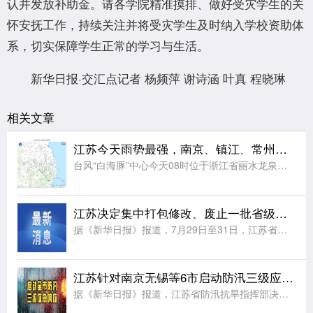
认并发放补助金。请各学院精准摸排、做好受灾学生的关
怀安抚工作，持续关注并将受灾学生及时纳入学校资助体
系，切实保障学生正常的学习与生活。
新华日报·交汇点记者 杨频萍 谢诗涵 叶真 程晓琳
相关文章
江苏今天雨势最强，南京、镇江、常州、无锡局部大暴雨，其他中到大雨！
台风“白海豚”中心今天08时位于浙江省丽水龙泉市境内，中心附近最大风力9级，23米/秒，中心气压985hPa，强度衰减为热带风暴级。预计，“白海豚”将以每小时20公里左右的速度向西北方向移动，强度逐渐
江苏决定集中打包修改、废止一批省级地方性法规
据《新华日报》报道，7月29日至31日，江苏省十四届人大常委会第二十三次会议审议了《江苏省供销合作社条例(草案)》《江苏省太湖风景名胜区条例(修订草案)》，并决定集中打包修改、废止一批省级地方性法规。
江苏针对南京无锡等6市启动防汛三级应急响应
据《新华日报》报道，江苏省防汛抗旱指挥部决定，8月9日14时起，因省气象台发布暴雨黄色预警，针对南京、无锡、常州、苏州、南通、镇江等6市启动防汛三级应急响应。相关地区各级政府及有关部门要密切关注雨水情