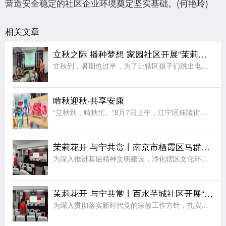
营造安全稳定的社区企业环境奠定坚实基础。(何艳玲)
相关文章
立秋之际 播种梦想 家园社区开展“茉莉花开”七彩夏日节气亲子活动
立秋到，暑期也过半，为了让辖区孩子们跳出电子屏幕、沉浸式感受传统节气文化的独特魅力，同时绷紧暑期安全防护弦，在亲子协作中收获充实又安心的暑期记忆，近日，江宁区秣陵街道家园社区在三楼活动空间顺利开展“立
啃秋迎秋·共享安康
“立秋到，啃秋忙。”8月7日上午，江宁区秣陵街道火炬村开展了“啃秋迎秋·共享安康”为主题的立秋敬老活动。活动室里瓜香四溢、笑声阵阵。桌上摆满了红瓤西瓜，老人围坐一堂，一边品尝着清甜的“啃秋”瓜，一边聊
茉莉花开 与宁共赏丨南京市栖霞区马群街道百水芊城社区开展“扫黄打非树新风 全民阅读沐书香”全民阅读活动
为深入推进基层精神文明建设，净化辖区文化环境，培育全民阅读新风尚，筑牢社区思想文化安全防线，8月6日，栖霞区马群街道百水芊城社区党委依托社区新时代文明实践站组织全体社区工作人员，开展“扫黄打非树新风
茉莉花开 与宁共赏丨百水芊城社区开展“依法规范宗教工作 携手共建和谐家园”宣传活动
为深入贯彻落实新时代党的宗教工作方针，扎实推进宗教工作法治化、规范化建设，切实筑牢基层治理安全防线，营造文明和谐、团结稳定的社区氛围，8月6日，栖霞区马群街道百水芊城社区党委依托社区新时代文明实践站精