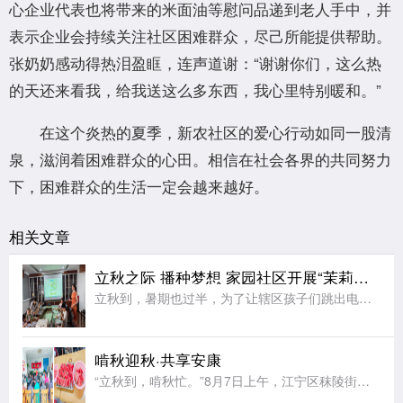
心企业代表也将带来的米面油等慰问品递到老人手中，并
表示企业会持续关注社区困难群众，尽己所能提供帮助。
张奶奶感动得热泪盈眶，连声道谢：“谢谢你们，这么热
的天还来看我，给我送这么多东西，我心里特别暖和。”
在这个炎热的夏季，新农社区的爱心行动如同一股清
泉，滋润着困难群众的心田。相信在社会各界的共同努力
下，困难群众的生活一定会越来越好。
相关文章
立秋之际 播种梦想 家园社区开展“茉莉花开”七彩夏日节气亲子活动
立秋到，暑期也过半，为了让辖区孩子们跳出电子屏幕、沉浸式感受传统节气文化的独特魅力，同时绷紧暑期安全防护弦，在亲子协作中收获充实又安心的暑期记忆，近日，江宁区秣陵街道家园社区在三楼活动空间顺利开展“立
啃秋迎秋·共享安康
“立秋到，啃秋忙。”8月7日上午，江宁区秣陵街道火炬村开展了“啃秋迎秋·共享安康”为主题的立秋敬老活动。活动室里瓜香四溢、笑声阵阵。桌上摆满了红瓤西瓜，老人围坐一堂，一边品尝着清甜的“啃秋”瓜，一边聊