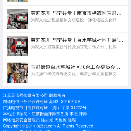
茉莉花开 与宁共赏丨南京市栖霞区马群街道百水芊城社区开展“扫黄打非树新风 全民阅读沐书香”全民阅读活动
为深入推进基层精神文明建设，净化辖区文化环境，培育全民阅读新风尚，筑牢社区思想文化安全防线，8月6日，栖霞区马群街道百水芊城社区党委依托社区新时代文明实践站组织全体社区工作人员，开展“扫黄打非树新风
茉莉花开 与宁共赏丨百水芊城社区开展“依法规范宗教工作 携手共建和谐家园”宣传活动
为深入贯彻落实新时代党的宗教工作方针，扎实推进宗教工作法治化、规范化建设，切实筑牢基层治理安全防线，营造文明和谐、团结稳定的社区氛围，8月6日，栖霞区马群街道百水芊城社区党委依托社区新时代文明实践站精
马群街道百水芊城社区联合工会委员会开展非遗烧箔画手工活动
为弘扬中华优秀传统文化，丰富少年儿童精神文化生活，拉近邻里情感距离，8月7日，栖霞区马群街道科协、马群街道百水芊城社区联合工会委员会、百水芊城社区党委依托新时代文明实践站，组织开展非遗烧箔画手工体验活
江苏苏讯网传媒有限公司 版权所有
增值电信业务经营许可证 苏B2--20160159
广播电视节目制作许可证 （苏）字第 01272号
本站法律顾问：江苏衡鼎律师事务所 李杰 律师
网络信息安全管理员 陆志光 周盈盈 陆璐
Copyright © 2011 025ct.com All Rights Reserved.