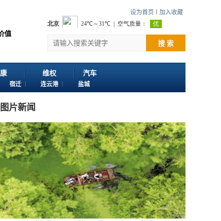
设为首页
加入收藏
您浏览江苏苏讯网。 欢迎投稿：邮箱724922822@qq.com 客服电话：025-
搜 索
康
维权
汽车
宿迁
连云港
盐城
图片新闻