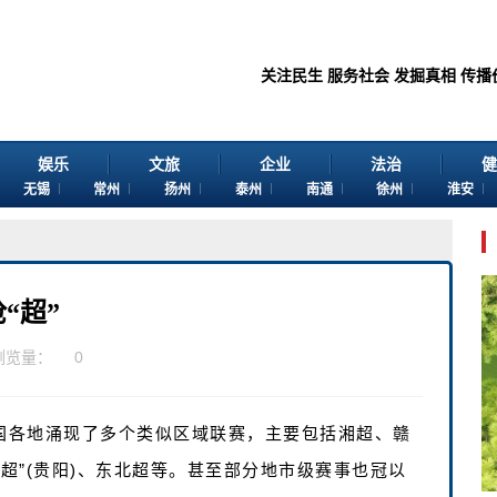
关注民生 服务社会 发掘真相 传播价值 感谢
娱乐
文旅
企业
法治
健
无锡
常州
扬州
泰州
南通
徐州
淮安
“超”
浏览量：
0
国各地涌现了多个类似区域联赛，主要包括‌湘超、赣
超”(贵阳)、东北超‌等。甚至部分地市级赛事也冠以