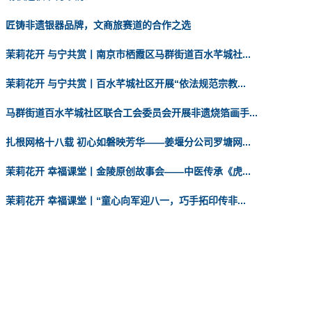
匠铸非遗银器品牌，文商旅赛道的合作之选
茉莉花开 与宁共赏丨南京市栖霞区马群街道百水芊城社...
茉莉花开 与宁共赏丨百水芊城社区开展“依法规范宗教...
马群街道百水芊城社区联合工会委员会开展非遗烧箔画手...
扎根网格十八载 初心如磐映芳华——姜堰分公司罗塘网...
茉莉花开 幸福课堂丨金陵原创故事会——中医传承《虎...
茉莉花开 幸福课堂丨“童心向军迎八一，巧手拓印传非...