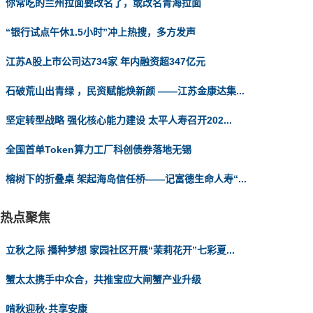
你常吃的兰州拉面要改名了，或改名青海拉面
“银行试点午休1.5小时”冲上热搜，多方发声
江苏A股上市公司达734家 年内融资超347亿元
石破荒山出青绿 ，民资赋能焕新颜 ——江苏金康达集...
坚定转型战略 强化核心能力建设 太平人寿召开202...
全国首单Token算力工厂科创债券落地无锡
榕树下的折叠桌 架起海岛信任桥——记富德生命人寿“...
热点聚焦
立秋之际 播种梦想 家园社区开展“茉莉花开”七彩夏...
蟹太太携手中众合，共推宝应大闸蟹产业升级
啃秋迎秋·共享安康