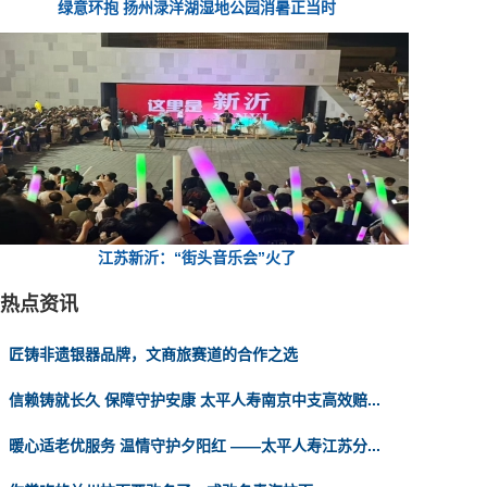
绿意环抱 扬州渌洋湖湿地公园消暑正当时
江苏新沂：“街头音乐会”火了
热点资讯
匠铸非遗银器品牌，文商旅赛道的合作之选
信赖铸就长久 保障守护安康 太平人寿南京中支高效赔...
暖心适老优服务 温情守护夕阳红 ——太平人寿江苏分...