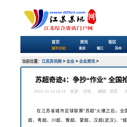
首页
资讯
街区
城市分站：
南京
镇江
苏州
>
>
>
当前位置：
江苏苏讯网
企业
企业资讯
苏超奇迹4：争抄“作业” 全国抢
2025-10-13 16:15 来源：
供稿
编辑：菜菜
在江苏省城市足球联赛“苏超”火爆之后，全
超、粤超、川超、豫超、蒙超、汉超(武汉)、“城