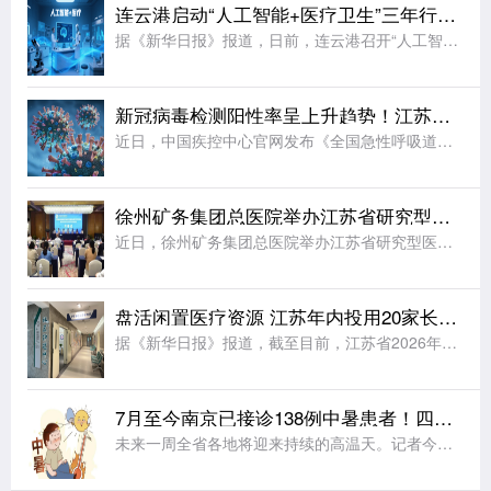
连云港启动“人工智能+医疗卫生”三年行动计划
据《新华日报》报道，日前，连云港召开“人工智能+医疗卫生”路演会，正式启动“人工智能+医疗卫生”三年行动计划(2026—2028年)。计划立足当地医疗发展实际，围绕8个类别打造“小巧灵”应用场景，梳理
新冠病毒检测阳性率呈上升趋势！江苏疾控发出提醒
近日，中国疾控中心官网发布《全国急性呼吸道传染病哨点监测情况(2026年第30周，7月20日-26日)》：近期，新型冠状病毒检测阳性率持续走高，疫情整体处于中等流行水平。具体来说，在哨点医院门急诊流感
徐州矿务集团总医院举办江苏省研究型医学会眩晕专业委员会第七次学术会议
近日，徐州矿务集团总医院举办江苏省研究型医院学会眩晕专业委员会第七次学术会议。北京大学第一医院神经内科主任医师、教授，中国老年医学学会眩晕、前庭医学分会会长杨旭;徐州矿务集团总医院院长荣良群;天津市第
盘活闲置医疗资源 江苏年内投用20家长护专区
据《新华日报》报道，截至目前，江苏省2026年民生实事项目——新增20家基层医疗卫生机构长期护理专区，已有12家通过验收并投入使用，其余8家完成基础设施改造，预计9月底前全部建成。今年初，江苏省卫生健
7月至今南京已接诊138例中暑患者！四类高发人群要警惕
未来一周全省各地将迎来持续的高温天。记者今天从南京市急救中心获悉，7月1日-7月27日中心共接到138例中暑求救的患者，市民要加强防暑莫大意。高温季120中暑求助量会呈显著上涨趋势，气温超35℃后接诊