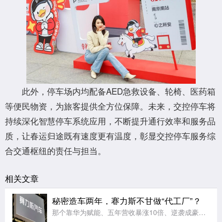
此外，停车场内均配备AED急救设备、轮椅、医药箱
等便民物资，为旅客提供全方位保障。未来，交控停车将
持续深化智慧停车系统应用，不断提升通行效率和服务品
质，让春运归途既有速度更有温度，彰显交控停车服务综
合交通枢纽的责任与担当。
相关文章
秘密造车两年，赛力斯不甘做“代工厂”？
那个靠华为赋能、五年营收暴涨10倍、逆袭成豪华SUV销冠的赛力斯，现在，要脱离华为光环，自立门户发布新品牌了!你敢信吗?就在近日，一家叫"蓝电科技"的公司，悄悄改了个名字，叫"赛豆科技"。赛豆科技，将