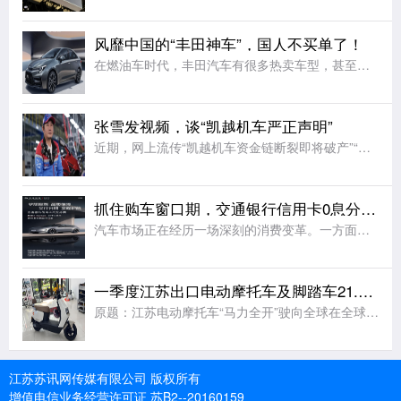
风靡中国的“丰田神车”，国人不买单了！
在燃油车时代，丰田汽车有很多热卖车型，甚至有不少网友称其为丰田“神车”。大家想想看丰田RAV4.丰田卡罗拉或者雷凌，哪一款不是热卖车型呢?甚至很多新车直接被捧上了神坛，油耗低，开不坏，而且还是全球定位
张雪发视频，谈“凯越机车严正声明”
近期，网上流传“凯越机车资金链断裂即将破产”“凯越撑不住了多次求张雪救命”“凯越销量跌三成，严凯急了找张雪”“凯越最大的败笔，不是没留住张雪，而是连他36%的股份都吞完”等信息。(此前报道)6月8日，
抓住购车窗口期，交通银行信用卡0息分期正在成为主流选择
汽车市场正在经历一场深刻的消费变革。一方面，新能源汽车渗透率持续攀升，绿色出行成为越来越多家庭的共识;另一方面，以旧换新、消费补贴等政策红利不断释放，为购车族提供了难得的“窗口期”。而在众多购车方式中
一季度江苏出口电动摩托车及脚踏车21.3亿元
原题：江苏电动摩托车“马力全开”驶向全球在全球碳减排浪潮下，电动摩托车凭借绿色低碳、灵活便捷等优势，成为海外民生出行和短途货运的重要选择。随着国际油价的攀升、部分国家电动化转型补贴政策的出台，叠加“中
江苏苏讯网传媒有限公司 版权所有
增值电信业务经营许可证 苏B2--20160159