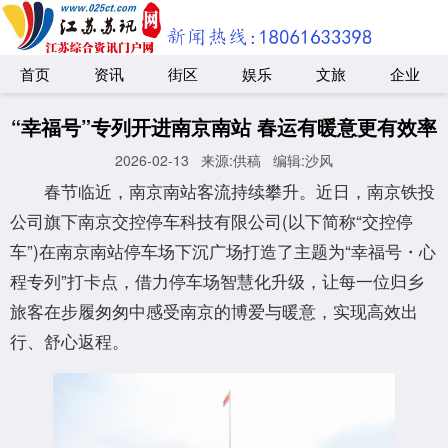
首页
资讯
街区
娱乐
文旅
企业
“幸福号”专列开进南京南站 春运有暖意更有效率
2026-02-13
来源:供稿
编辑:沙风
春节临近，南京南站客流持续攀升。近日，南京铁投
公司旗下南京交控停车科技有限公司(以下简称“交控停
车”)在南京南站停车场下沉广场打造了主题为“幸福号・心
程专列”打卡点，借力停车场智慧化升级，让每一位归乡
旅客在步履匆匆中感受南京的博爱与暖意，实现高效出
行、舒心返程。