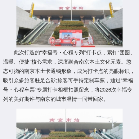
此次打造的“幸福号・心程专列”打卡点，紧扣“团圆、
温暖、便捷”核心需求，深度融合南京本土文化元素。憨
态可掬的南京本土卡通鸭形象，成为打卡点的亮眼标识，
吸引众多旅客驻足合影;旅客可手持定制车票，通过“幸福
号・心程车票”专属打卡相框拍照留念，将2026次幸福专
列的美好期许与南京的城市温情一同带回家。