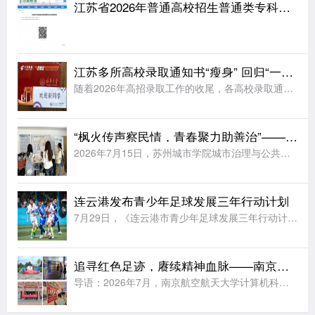
江苏省2026年普通高校招生普通类专科批次征求志愿投档线
江苏多所高校录取通知书“瘦身” 回归“一页纸”
随着2026年高招录取工作的收尾，各高校录取通知书开始陆续寄送到考生手中。据《扬子晚报》报道，江苏多所高校今年大幅简化了录取通知书的设计，普遍采用“一页纸”的简约形式，同时在有限的纸面上融入各校特色元
“枫火传声察民情，青春聚力助善治”——苏州城市学院实践团赴福运社区开展走访调研
2026年7月15日，苏州城市学院城市治理与公共事务学院“枫火传声，善治民和”暑期社会实践团前往苏州市姑苏区福运社区党群服务中心走访调研。学院法学专业教师王昊为、辅导员周玲燕随行指导，与实践团成员一同
连云港发布青少年足球发展三年行动计划
7月29日，《连云港市青少年足球发展三年行动计划(2026—2028年)》发布会在连云港市体育中心举行。据《新华日报》报道，未来三年连云港将完善县区“631”(6所小学、3所初中、1所高中)青训布局，
追寻红色足迹，赓续精神血脉——南京航空航天大学实践团赴五省多地开展暑期红色研学
导语：2026年7月，南京航空航天大学计算机科学与技术学院“行走学党史，守护中国红”实践团队利用暑期时间，分赴四川、陕西、湖南、江西、贵州等地革命旧址与红色场馆，开展以实地研学、问卷调研和群众访谈为主