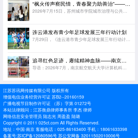
“枫火传声察民情，青春聚力助善治”——苏州城市学院实践团赴福运社区开展走访调研
2026年7月15日，苏州城市学院城市治理与公共事务学院“枫火传声，善治民和”暑期社会实践团前往苏州市姑苏区福运社区党群服务中心走访调研。学院法学专业教师王昊为、辅导员周玲燕随行指导，与实践团成员一同
连云港发布青少年足球发展三年行动计划
7月29日，《连云港市青少年足球发展三年行动计划(2026—2028年)》发布会在连云港市体育中心举行。据《新华日报》报道，未来三年连云港将完善县区“631”(6所小学、3所初中、1所高中)青训布局，
追寻红色足迹，赓续精神血脉——南京航空航天大学实践团赴五省多地开展暑期红色研学
导语：2026年7月，南京航空航天大学计算机科学与技术学院“行走学党史，守护中国红”实践团队利用暑期时间，分赴四川、陕西、湖南、江西、贵州等地革命旧址与红色场馆，开展以实地研学、问卷调研和群众访谈为主
江苏苏讯网传媒有限公司 版权所有
增值电信业务经营许可证 苏B2--20160159
广播电视节目制作许可证 （苏）字第 01272号
本站法律顾问：江苏衡鼎律师事务所 李杰 律师
网络信息安全管理员 陆志光 周盈盈 陆璐
Copyright © 2011 025ct.com All Rights Reserved.
地址：中国·南京 客服电话：025-86163400 手机：18061633398
备案号:苏ICP备12080596号 苏公安网备 32011502010006号