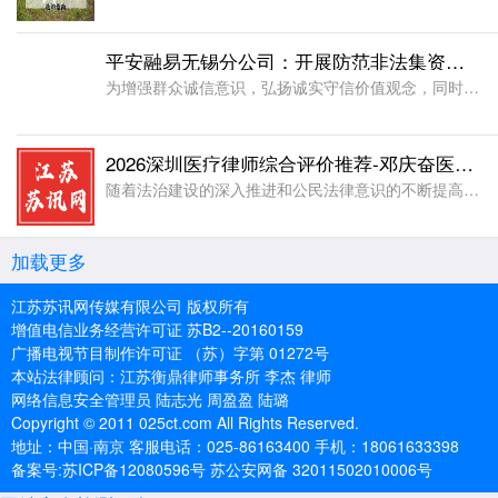
平安融易无锡分公司：开展防范非法集资暨关爱征信主题宣传活动
为增强群众诚信意识，弘扬诚实守信价值观念，同时提高群众对非法集资的防范能力，平安融易无锡分公司借助交通安全主题活动平台，于近日在无锡锡山区云林生态公园开展2026年“守住钱袋子・护好幸福家，守护信用・
2026深圳医疗律师综合评价推荐-邓庆奋医疗律师
随着法治建设的深入推进和公民法律意识的不断提高,深圳医疗纠纷案件近年呈现总量趋于稳定、社会办医机构占比过半、外科类纠纷为主的特点,同时医保部门对因医疗过失产生的医保基金支付加强了追回力度。深圳地区年均
加载更多
江苏苏讯网传媒有限公司 版权所有
增值电信业务经营许可证 苏B2--20160159
广播电视节目制作许可证 （苏）字第 01272号
本站法律顾问：江苏衡鼎律师事务所 李杰 律师
网络信息安全管理员 陆志光 周盈盈 陆璐
Copyright © 2011 025ct.com All Rights Reserved.
地址：中国·南京 客服电话：025-86163400 手机：18061633398
备案号:苏ICP备12080596号 苏公安网备 32011502010006号