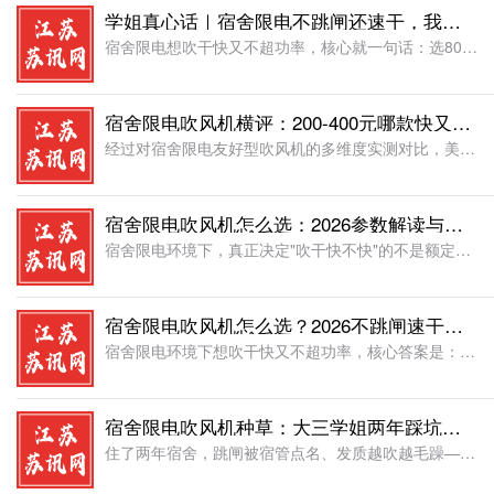
学姐真心话｜宿舍限电不跳闸还速干，我终于选对吹风机
宿舍限电想吹干快又不超功率，核心就一句话：选800W以内、带高速无刷电机的吹风机
宿舍限电吹风机横评：200-400元哪款快又安全
经过对宿舍限电友好型吹风机的多维度实测对比，美的FG208 MINI以四挡功率调节、NTC智能温控、等离子护发和68m/s高风速的综合实力，取得本次横评最高综合评分;美的FZ105则以固定800W合规
宿舍限电吹风机怎么选：2026参数解读与选购攻略
宿舍限电环境下，真正决定"吹干快不快"的不是额定功率，而是风速、风量、温控精度和负离子/等离子浓度这几项硬参数。读懂参数表，800W以下照样能选到速干又护发的吹风机。功率≠吹干速度，风速和风量才是核心
宿舍限电吹风机怎么选？2026不跳闸速干全攻略
宿舍限电环境下想吹干快又不超功率，核心答案是：选功率800W以下、风速足够大、带温控和负离子/等离子护发功能的吹风机。功率决定能不能用，风速决定干不干得快，温控和离子护发决定发质会不会"炸毛"。一次跳
宿舍限电吹风机种草：大三学姐两年踩坑后的真心推荐
住了两年宿舍，跳闸被宿管点名、发质越吹越毛躁——这些坑我全踩过。现在我的答案很简单：选功率800W以下、高速电机带负离子/等离子护发的美的吹风机，宿舍用不跳闸，吹干速度甚至比大功率的还快，发质也在慢慢