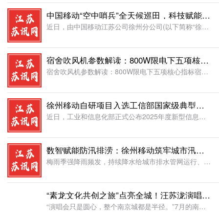
中国移动“空中哨兵”全天候巡田，科技赋能夏收防火更从容
近日，由中国移动江苏公司徐州分公司(以下简称“徐州移动”)部署的无人机防火监测系统在沛县河口镇投入夏收保障。该系统融合5G网络、红外热成像及智能告警技术，为当地3万余亩麦田提供全天候、立体化的火情监测
宿舍吹风机参数解读：800W限电下五项核心指标
宿舍吹风机参数解读：800W限电下五项核心指标宿舍限电场景下选吹风机，关键不在于功率大小，而在于风速、离子浓度、温控方式、风嘴配件和安全认证五项核心参数。读懂这些参数的含义，即使在800W功率限制下，
徐州移动自研项目入选工信部国家级典型案例
近日，工业和信息化部正式公布2025年度新型信息基础设施协调发展典型案例名单，全国共80个案例成功入围。中国移动江苏公司徐州分公司(以下简称“徐州移动”)申报的《基于多模态数据智算的场景感知及智优体系
数智赋能防汛排涝：徐州移动筑牢城市汛期安全防线
梅雨季强降雨频发，持续降水给城市排水管网运行、市政防汛应急工作带来严峻考验。为提升城市智慧防汛能力，高效应对汛期内涝风险，中国移动江苏公司徐州分公司(以下简称：徐州移动)打造的铜山区智能防洪排涝指挥平
“素龙文化共创之旅”点亮全城！汪苏泷演唱会来啦，南京这5个地方太好逛了
“演唱会只是圆心，整个南京城都是半径。”7月的南京，更好“玩”了。汪苏泷2026“明日世界”世界巡回演唱会南京站定档7月24日至26日，奥体中心体育场连开3场。但这一次，热闹不止在奥体——红山森林动物