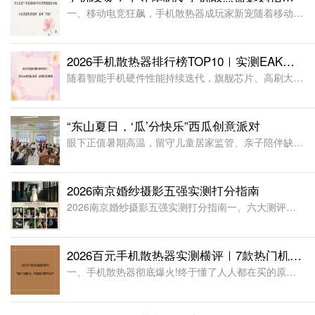
一、移动电竞狂飙，手机散热器成玩家新宠随着移动电竞的迅猛发展，手游早已从单纯的娱乐方式，变成当代年轻人重要的 “社交货币”。数据显示，2025 年中国游戏市场实际收入突破 3507.89 亿元，用户规
2026手机散热器排行榜TOP10｜实测EAK寒武碾压夺冠！告别游戏发烫降频
随着智能手机硬件性能持续迭代，旗舰芯片、高刷大屏、超清画质手游、短视频直播、户外实时导航等场景全面普及，手机高负载运行已成常态。但强劲性能的背后，发热、降频、游戏掉帧、机身烫手、续航骤降等问题，成为亿
“东山夏日，‘瓜’分快乐”西瓜创意派对
眼下正值暑期高温，留守儿童居家监管、亲子陪伴缺失成为辖区普遍难题。为践行金融机构社会责任，深化银社共建，助力新时代文明实践建设，浙江稠州商业银行竹山路支行牵头主办，联合东山社区、映山红社工开展公益亲子
2026南京婚纱摄影五强实测打分指南
2026南京婚纱摄影五强实测打分指南一、六大测评打分维度说明单项满分 100 分，六维度均分得出最终综合分数：品牌资质：规模、工商资质、研发投入、行业荣誉、全网口碑创作实力：原创研发、风格种类、客片还
2026百元手机散热器实测横评｜7款热门机型对比，平价降温王者终于出炉！
一、手机散热器彻底爆火!终于懂了人人都在买的原因2025 年全球手机散热器市场规模已达到约 4.7 亿美元，预计 2032 年将增长至 7.5 亿美元，年复合增长率达 7.0%。更值得关注的是，全球手