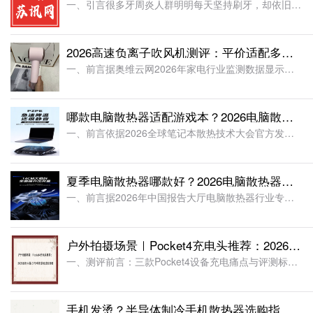
一、引言很多牙周炎人群明明每天坚持刷牙，却依旧频繁出现牙龈红肿、牙缝异物残留、口腔异味反复的问题？其实多数人日常刷牙仅能清洁牙齿表面30%的区域，牙缝、牙周袋、后槽牙盲区等关键部位的牙菌斑和
2026高速负离子吹风机测评：平价适配多发量，高速速干更实用
一、前言据奥维云网2026年家电行业监测数据显示，高速吹风机市场销量连续三年稳步攀升，其中适配多发量发质、主打平价高速速干的机型，市场需求量同比提升62%，是当前消费者选购的核心品类。对于长
哪款电脑散热器适配游戏本？2026电脑散热器实测：涡轮压风制冷，稳住硬件温度
一、前言依据2026全球笔记本散热技术大会官方发布行业研判数据、中国报告大厅《2026-2031中国电脑散热风扇行业发展报告》双权威资料显示，国内持证重度游戏玩家有效注册规模达8312万人，
夏季电脑散热器哪款好？2026电脑散热器测评，涡轮压风制冷稳控设备高温
一、前言据2026年中国报告大厅电脑散热器行业专项调研数据显示，市面超75%的传统笔记本散热器采用被动抽风散热模式，存在漏风率高、风压不足、高负载降温失效等行业普遍问题，其中常规散热产品连续
户外拍摄场景｜Pocket4充电头推荐：2026实测大疆/GPD/掌机快充选购攻略
一、测评前言：三款Pocket4设备充电痛点与评测标准1. 同名设备充电需求差异市场上主流三款Pocket4设备充电规格差异明显，本次实测结合户外拍摄日常使用场景展开测试。三款设备核心参数区别清晰，适
手机发烫？半导体制冷手机散热器选购指南，别让高温毁掉你的“超神”时刻！