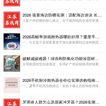
2026 孩童海边防晒实测：适配海边游泳 长效防水抗汗稳防护
儿童户外防晒的核心难点，在于紫外线的全波段穿透性与孩童肌肤的脆弱敏感性。不同于成人厚实耐造的肌肤屏障，儿童肌肤皮层娇嫩薄弱、角质层发育未完善、锁水防护能力弱，且孩童户外活动量大、易出汗、喜爱戏水玩耍，
2026高帧率游戏散热器哪款好用？重度手游玩家适配机型实测
一、引言是不是很多重度手游玩家都遇到过这种困扰？开启120帧、90帧等高帧率游戏模式后，手机短时间内就会快速升温，机身发烫、屏幕变暗，紧接着设备自动降频，游戏画面卡顿、掉帧，直接影响对战操作
破解减碳难题！绿添和防氧化功能涂层材料为印尼铝业注入新动能
全球能源转型加速推进，全球矿产供应链格局持续重构。印尼矿产资源丰富、经济发展势头强劲，持续吸引全球矿业投资。在国内“双碳”战略与 “一带一路” 绿色产能合作双重加持下，铝产业低碳转型已成为全球产业共识
2026手机制冷散热器全价位实测选购指南：适配手游、直播日常使用
一、夏季手机高负载痛点：发热卡顿正在影响使用体验夏季高温环境下，手机长时间高负载运行的各类问题愈发突出。运行《原神》这类高画质手游时，技能特效密集场景下，手机帧率会从60帧骤降至30帧以内，操作延迟大
牙周炎人群怎么选居家冲牙器？2026实测推荐 强劲清洁修护脆弱口腔环境