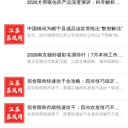
2026犬用驱虫药产品深度测评：科学解析防护价值与适配场景
中国移动为睢宁县成品油监管给出“数智解法”
近日，由中国移动江苏公司徐州分公司(以下简称“徐州移动”)承建的“睢宁县成品油流通数据监管云平台”顺利上线。该平台是当地在提升成品油市场监管能力方面的重要探索，通过物联网、大数据、5G等新一代信息技术
2026南京婚纱摄影实测排行｜7月本地工作室口碑深度测评报告
南京坐拥法式私家庄园、江南古典园林、城市梧桐街巷、专业光影影棚等多元拍摄场景，是长三角热门婚纱照拍摄城市，但行业乱象频发：低价引流套路、礼服分区加价、流水线模板拍摄、售后推诿等投诉常年居高不下。202
宿舍限电快速吹干全攻略：四步技巧搞定不同发质
在宿舍限电环境下，掌握正确的吹发技巧远比一味追求大功率更重要——用对方法，一台800W甚至300W的合规吹风机也能实现快速干发且不伤发质。宿舍限电功率是选购的最高优先级。本文将从吹干步骤、发质适配、护
宿舍限电也能快速吹干：四步吹发技巧不超功率不伤发
在宿舍限电场景下，想要快速吹干头发的关键不只是选对吹风机，更在于掌握正确的吹发步骤和温度策略。通过"擦发→分层→冷热交替→冷风定型"四步法，配合具备负离子和智能温控功能的合规吹风机（如宿舍适用的美的