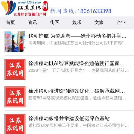
首页
资讯
街区
娱乐
文旅
企业
移动护航 为梦助考——徐州移动多措并举守护高考季
高考期间，中国移动江苏公司徐州分公司(以下简称“徐州移动”)积极响应，围绕志愿服务、反诈宣传、爱心助考、网络保障等重点工作，全方位为考生及家长营造安心、舒心的应考环境，用实际行动践行社会责任，为学子圆
​徐州移动以AI智算赋能绿色通信践行国家双碳战略新要求
2026年是“十五五”规划开局之年，也是我国从能耗双控全面转向碳排放双控的关键之年。中国移动江苏公司徐州分公司(以下简称“徐州移动”)坚决贯彻国家战略部署，锚定“节约优先”方针，全面升级节能技术并实现
徐州移动推进SPN能效优化，破解承载网节能难题
随着5G网络实现规模化深度覆盖，通信承载网基础设施持续扩容，设备整体功耗逐年攀升。传统固定式节能方式缺乏动态调节能力，难以适配业务流量的潮汐波动，在低负载时段易造成资源空转、能源浪费，无法满足国家“双
徐州移动多措并举建设低碳绿色基站
紧扣双碳发展相关工作要求，中国移动江苏公司徐州分公司(以下简称“徐州移动”)锚定基站绿色升级方向，深挖场站闲置空间资源，统筹落地分布式光伏、配套储能、光伏车棚项目，依托多品类清洁能源应用加快基站低碳改