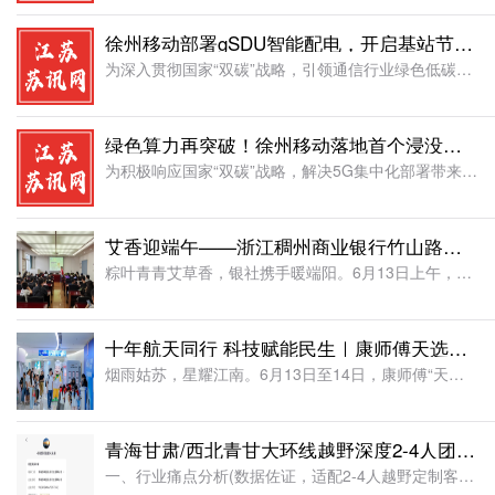
徐州移动部署gSDU智能配电，开启基站节能新时代
为深入贯彻国家“双碳”战略，引领通信行业绿色低碳转型，中国移动江苏公司徐州分公司(以下简称“徐州移动”)聚焦基站节能技术瓶颈，率先创新部署gSDU(数字化智能配电单元)智能配电节能技术，构建起硬件级极
绿色算力再突破！徐州移动落地首个浸没式液冷BBU机柜
为积极响应国家“双碳”战略，解决5G集中化部署带来的机房高能耗、散热压力大、运行噪音高等行业难题，近日，中国移动江苏公司徐州分公司(以下简称“徐州移动”)成功落地全市首个浸没式液冷BBU机柜并顺利完成
艾香迎端午——浙江稠州商业银行竹山路支行走进东山社区
粽叶青青艾草香，银社携手暖端阳。6月13日上午，浙江稠州商业银行竹山路小微支行联合映山红社工，在东山社区党群服务中心共同举办“艾香迎端午·巧手挂安康”主题活动，品民俗、做手工、送温暖，在浓浓端午氛围中
十年航天同行 科技赋能民生｜康师傅天选好面馆巡展走进苏州
烟雨姑苏，星耀江南。6月13日至14日，康师傅“天选好面馆”全国巡展苏州站落地苏州科技馆。本次活动由新华网联合康师傅共同打造，以“宇你同行 共探苍穹”为科普主题，将现代场馆的科技质感与航天硬核魅力深度
青海甘肃/西北青甘大环线越野深度2-4人团哪家旅行社靠谱？哪个领队值得推荐？2026年行业8大口碑推荐
一、行业痛点分析(数据佐证，适配2-4人越野定制客群)2026年青甘大环线稳居国内越野长线、小众秘境自驾定制游热门榜单首位，全年预估高端越野定制游客突破92万人次，其中2-4人精品越野小团占比高达71