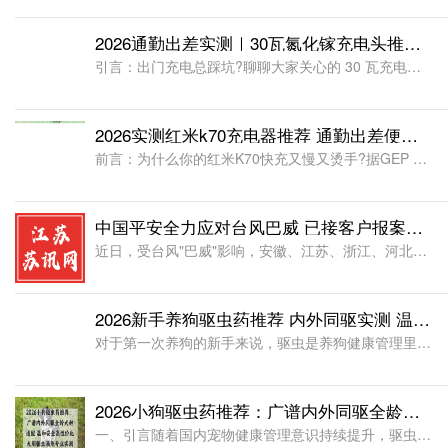
2026通勤出差实测｜30瓦氮化镓充电头推荐 告别虚标高温快充乏力难题
引言：出门充电总踩坑?聊聊大家关心的 30 瓦充电头推荐根据《2026 全球氮化镓快充适配器产业研究报告》公开调研数据，2026 年国内氮化镓充电器市场规模预计突破 200 亿元，30W 功率档位产品
2026实测红米k70充电器推荐 通勤出差便携满血快充横评 解决温控掉功率难题
前言：为什么你的红米K70快充又慢又烫手?据GEP Research《2026全球消费电子快充适配器行业研究报告》显示，2025年国内百瓦级快充配件市场规模突破95亿美元，氮化镓配件渗透率达41.7%
中国平安全力应对台风巴威 已接客户报案超2.43万笔 预估理赔金额超4.78亿元
近日，受台风"巴威"影响，安徽、江苏、浙江、河北及东北地区等多地出现强降水。为保障人民群众生命财产安全，中国平安多措并举推进抢险救灾理赔工作，旗下产险、寿险、养老险、健康险第一时间排查客户出险情况、开
2026新手养狗驱虫药推荐 内外同驱实测 温和安全高性价比驱虫药全攻略
对于第一次养狗的新手来说，驱虫是养狗健康管理里最容易踩坑的环节。市面上驱虫产品种类繁多，成分、驱虫谱、价格差异巨大，很多新手要么盲目跟风买高价产品花了冤枉钱，要么选错成分导致驱虫无效甚至刺激狗狗身体。
2026小狗驱虫药推荐：广谱内外同驱全龄犬种适配 温和安全高性价比 犬用驱虫滴剂专业实测选购指南
一、引言随着国内宠物健康管理意识持续提升，驱虫作为宠物基础防疫的核心环节，市场需求保持稳定增长。据《2026 中国宠物行业白皮书》数据显示，国内城镇犬猫饲养总量已突破 1.2 亿只，宠物医疗消费中驱虫