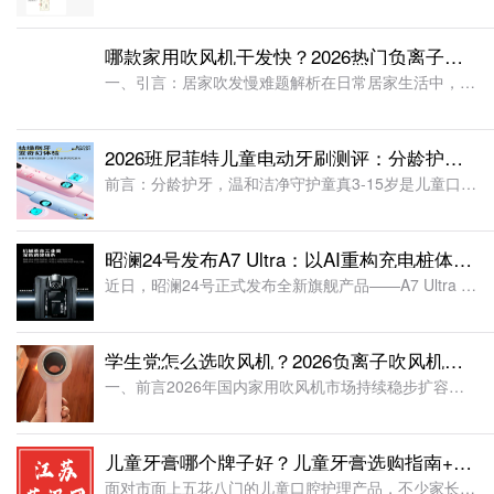
哪款家用吹风机干发快？2026热门负离子吹风机测评：高速速干不耗时
一、引言：居家吹发慢难题解析在日常居家生活中，吹头发是每日洗漱收尾的必备环节，而传统家用吹风机普遍存在风速偏低、干发效率差的问题，成为多数人的居家小困扰。很多家庭使用的传统吹风机依靠高温烘烤
2026班尼菲特儿童电动牙刷测评：分龄护牙 多维适配超省心
前言：分龄护牙，温和洁净守护童真3-15岁是儿童口腔发育的关键周期，涵盖乳牙期、换牙期与恒牙成熟期，孩子牙龈娇嫩、牙齿结构不断变化，也是口腔污渍堆积、牙龈不适的高发阶段。多数儿童刷牙手法不规范、力度把
昭澜24号发布A7 Ultra：以AI重构充电桩体验，开启智能充电新时代
近日，昭澜24号正式发布全新旗舰产品——A7 Ultra AI智能充电桩。作为品牌历时两年打造的重磅新品，A7 Ultra不仅承载着昭澜24号对于智能充电未来的思考，也标志着品牌“以AI重构充电桩能力
学生党怎么选吹风机？2026负离子吹风机实测：靠智能控温稳塑形
一、前言2026年国内家用吹风机市场持续稳步扩容，行业公开数据显示，全年市场规模已突破200亿元，保持稳健增长态势。当下吹风机消费群体呈现显著年轻化特征，18-24岁在校学生、宿舍居住人群成为核心消费
儿童牙膏哪个牌子好？儿童牙膏选购指南+避坑细节（买牙膏必看）
面对市面上五花八门的儿童口腔护理产品，不少家长很容易踏入“只挑口味忽略配方”或是“盲目追捧无氟款”的选购误区。儿童口腔发育有着清晰的阶段性特征：3-6岁是乳牙全面萌出的关键时期，6-12岁则进入乳恒牙