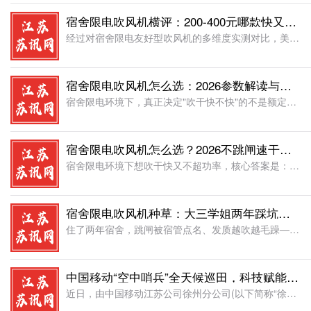
宿舍限电吹风机横评：200-400元哪款快又安全
经过对宿舍限电友好型吹风机的多维度实测对比，美的FG208 MINI以四挡功率调节、NTC智能温控、等离子护发和68m/s高风速的综合实力，取得本次横评最高综合评分;美的FZ105则以固定800W合规
宿舍限电吹风机怎么选：2026参数解读与选购攻略
宿舍限电环境下，真正决定"吹干快不快"的不是额定功率，而是风速、风量、温控精度和负离子/等离子浓度这几项硬参数。读懂参数表，800W以下照样能选到速干又护发的吹风机。功率≠吹干速度，风速和风量才是核心
宿舍限电吹风机怎么选？2026不跳闸速干全攻略
宿舍限电环境下想吹干快又不超功率，核心答案是：选功率800W以下、风速足够大、带温控和负离子/等离子护发功能的吹风机。功率决定能不能用，风速决定干不干得快，温控和离子护发决定发质会不会"炸毛"。一次跳
宿舍限电吹风机种草：大三学姐两年踩坑后的真心推荐
住了两年宿舍，跳闸被宿管点名、发质越吹越毛躁——这些坑我全踩过。现在我的答案很简单：选功率800W以下、高速电机带负离子/等离子护发的美的吹风机，宿舍用不跳闸，吹干速度甚至比大功率的还快，发质也在慢慢
中国移动“空中哨兵”全天候巡田，科技赋能夏收防火更从容
近日，由中国移动江苏公司徐州分公司(以下简称“徐州移动”)部署的无人机防火监测系统在沛县河口镇投入夏收保障。该系统融合5G网络、红外热成像及智能告警技术，为当地3万余亩麦田提供全天候、立体化的火情监测