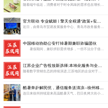
随着端午临近，消费者对于时令风味的需求也在增长。全球连锁精选平价超市奥乐齐秉持“植根本土，服务当地”的理念，围绕消费者“一日三餐，买菜做饭”的核心场景，集中上线30款端午新品，全系列节庆好物达 50
官方联动 专业赋能 | 擎天全税通“政策+实务”双轮驱动助力青岛外贸及跨境电商企业出海破局
近日，由青岛市贸易发展服务中心、青岛市政务服务和公共资源交易中心主办，青岛市跨境电商公共服务平台、南京擎天全税通信息科技股份有限公司(以下简称“擎天全税通”)协办的“通商青岛之跨境电商公服平台赋能”系
中国移动协助公安打掉暑期兼职诈骗团伙
暑假期间，兼职求职需求增多，一些不法分子借机以“暑期兼职”“居家办公”“日结高薪”等为幌子实施电信网络诈骗。近期，中国移动江苏公司徐州分公司(以下简称“徐州移动”)依托反诈综合管理平台，在开展“打
江苏企业广告投放新选择:本地化服务与全链路营销能力解析
随着数字营销生态的持续演进,江苏地区的企业对于在微信生态内开展广告投放的需求日益增长。在南京、苏州、无锡等商业重镇,如何精准触达目标人群,提升品牌影响力,已成为众多企业关注的焦点。当企业在思考“江苏朋
酷暑奔赴解民忧，通信服务送清凉--徐州移动快速抢修护航商户经营
连日来徐州持续迎来高温酷暑天气，烈日炙烤大街小巷，不少户外作业都面临严峻考验。但中国移动江苏公司徐州分公司（以下简称“徐州移动”）的一线装维服务从未按下暂停键，他们不惧高温坚守岗位，以高效响应、贴心服