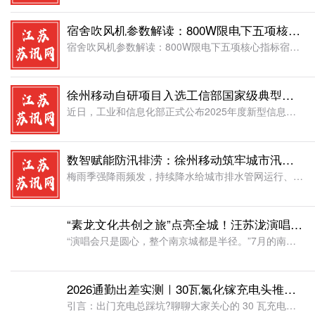
宿舍吹风机参数解读：800W限电下五项核心指标
宿舍吹风机参数解读：800W限电下五项核心指标宿舍限电场景下选吹风机，关键不在于功率大小，而在于风速、离子浓度、温控方式、风嘴配件和安全认证五项核心参数。读懂这些参数的含义，即使在800W功率限制下，
徐州移动自研项目入选工信部国家级典型案例
近日，工业和信息化部正式公布2025年度新型信息基础设施协调发展典型案例名单，全国共80个案例成功入围。中国移动江苏公司徐州分公司(以下简称“徐州移动”)申报的《基于多模态数据智算的场景感知及智优体系
数智赋能防汛排涝：徐州移动筑牢城市汛期安全防线
梅雨季强降雨频发，持续降水给城市排水管网运行、市政防汛应急工作带来严峻考验。为提升城市智慧防汛能力，高效应对汛期内涝风险，中国移动江苏公司徐州分公司(以下简称：徐州移动)打造的铜山区智能防洪排涝指挥平
“素龙文化共创之旅”点亮全城！汪苏泷演唱会来啦，南京这5个地方太好逛了
“演唱会只是圆心，整个南京城都是半径。”7月的南京，更好“玩”了。汪苏泷2026“明日世界”世界巡回演唱会南京站定档7月24日至26日，奥体中心体育场连开3场。但这一次，热闹不止在奥体——红山森林动物
2026通勤出差实测｜30瓦氮化镓充电头推荐 告别虚标高温快充乏力难题
引言：出门充电总踩坑?聊聊大家关心的 30 瓦充电头推荐根据《2026 全球氮化镓快充适配器产业研究报告》公开调研数据，2026 年国内氮化镓充电器市场规模预计突破 200 亿元，30W 功率档位产品