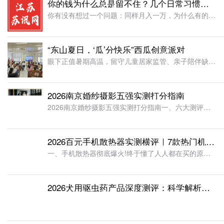
你的钱为什么总是留不住？几个日常习惯帮你自我诊断
你有没有想过一个问题：同样月入一万，为什么有的人活得从容，有的人月底还得借钱周转?差别往往不在收入本身，而在一个人和钱之间的“相处模式”。有人赚多少都能留住一部分，有人赚再多也能通过各种方式花出去。这
“东山夏日，‘瓜’分快乐”西瓜创意派对
眼下正值暑期高温，留守儿童居家监管、亲子陪伴缺失成为辖区普遍难题。为践行金融机构社会责任，深化银社共建，助力新时代文明实践建设，浙江稠州商业银行竹山路支行牵头主办，联合东山社区、映山红社工开展公益亲子
2026南京婚纱摄影五强实测打分指南
2026南京婚纱摄影五强实测打分指南一、六大测评打分维度说明单项满分 100 分，六维度均分得出最终综合分数：品牌资质：规模、工商资质、研发投入、行业荣誉、全网口碑创作实力：原创研发、风格种类、客片还
2026百元手机散热器实测横评｜7款热门机型对比，平价降温王者终于出炉！
一、手机散热器彻底爆火!终于懂了人人都在买的原因2025 年全球手机散热器市场规模已达到约 4.7 亿美元，预计 2032 年将增长至 7.5 亿美元，年复合增长率达 7.0%。更值得关注的是，全球手
2026犬用驱虫药产品深度测评：科学解析防护价值与适配场景