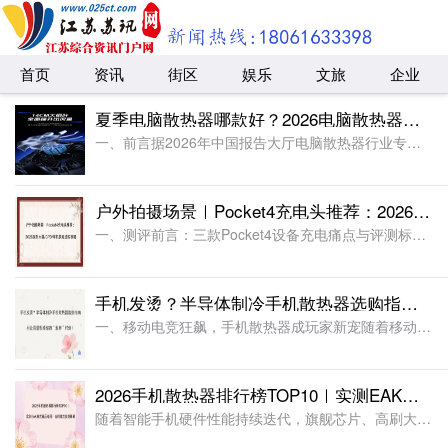
首页
资讯
街区
娱乐
文旅
企业
夏季电脑散热器哪款好？2026电脑散热器测评，涡轮压风制冷稳控设备高温
一、前言据2026年中国报告大厅电脑散热器行业专项调研数据显示，市面超75%的传统笔记本散热器采用被动抽风散热模式，存在漏风率高、风压不足、高负载降温失效等行业普遍问题，其中常规散热产品连续
户外拍摄场景｜Pocket4充电头推荐：2026实测大疆/GPD/掌机快充选购攻略
一、测评前言：三款Pocket4设备充电痛点与评测标准1. 同名设备充电需求差异市场上主流三款Pocket4设备充电规格差异明显，本次实测结合户外拍摄日常使用场景展开测试。三款设备核心参数区别清晰，适
手机发烫？半导体制冷手机散热器选购指南，别让高温毁掉你的“超神”时刻！
一、移动电竞狂飙，手机散热器成玩家新宠随着移动电竞的迅猛发展，手游早已从单纯的娱乐方式，变成当代年轻人重要的 “社交货币”。数据显示，2025 年中国游戏市场实际收入突破 3507.89 亿元，用户规
2026手机散热器排行榜TOP10｜实测EAK寒武碾压夺冠！告别游戏发烫降频
随着智能手机硬件性能持续迭代，旗舰芯片、高刷大屏、超清画质手游、短视频直播、户外实时导航等场景全面普及，手机高负载运行已成常态。但强劲性能的背后，发热、降频、游戏掉帧、机身烫手、续航骤降等问题，成为亿