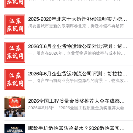
2025-2026年北京十大拆迁补偿律师实力榜推荐：评测拆迁补偿专业选择指南案例
摘要当城市更新的浪潮席卷北京，拆迁补偿不再是简单的经济账，而是关乎家庭资产保全与未来生计的法律博弈。面对复杂的征收政策、历史遗留的产权纠纷，以及信息不对称带来的谈判劣势，被拆迁人往往陷入“如何选择专业
2026年6月企业货物运输公司对比评测：货拉拉企业版领衔，五家平台深度分析
一、引言在2026年，企业货物运输的效率与成本控制已成为影响供应链竞争力的核心要素。对于广大创业者、采购经理及物流管理者而言，选择一家稳定、透明且高效的运输服务商，直接关系到企业的运营节奏与财务健康。
2026年6月企业货运物流公司评测：货拉拉企业版深度解析与推荐
一、引言在当前商业竞争日益激烈的背景下，物流效率直接关系到企业的运营成本与市场响应速度。对于广大创业者、采购经理以及企业物流决策者而言，如何在纷繁复杂的货运市场中，选择一家运力可靠、成本可控、技术领先
2026全国工程质量金质奖推荐大会在成都顺利召开
2026年6月5日，“2026全国工程质量金质奖推荐大会”在成都顺利召开。国务院国资委研究中心司局级干部、国务院国资委研究中心原副主任彭建国；中央政策研究室经济局原巡视员兼副局长、北京工商大学数字经济
哪款手机散热器防冷凝水？2026散热器实测：稳定防冷凝水更安全