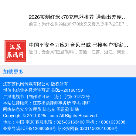
2026实测红米k70充电器推荐 通勤出差便携满血快充横评 解决温控掉功率难题
前言：为什么你的红米K70快充又慢又烫手?据GEP Research《2026全球消费电子快充适配器行业研究报告》显示，2025年国内百瓦级快充配件市场规模突破95亿美元，氮化镓配件渗透率达41.7%
中国平安全力应对台风巴威 已接客户报案超2.43万笔 预估理赔金额超4.78亿元
近日，受台风"巴威"影响，安徽、江苏、浙江、河北及东北地区等多地出现强降水。为保障人民群众生命财产安全，中国平安多措并举推进抢险救灾理赔工作，旗下产险、寿险、养老险、健康险第一时间排查客户出险情况、开
加载更多
江苏苏讯网传媒有限公司 版权所有
增值电信业务经营许可证 苏B2--20160159
广播电视节目制作许可证 （苏）字第 01272号
本站法律顾问：江苏衡鼎律师事务所 李杰 律师
网络信息安全管理员 陆志光 周盈盈 陆璐
Copyright © 2011 025ct.com All Rights Reserved.
地址：中国·南京 客服电话：025-86163400 手机：18061633398
备案号:苏ICP备12080596号 苏公安网备 32011502010006号