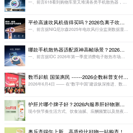
一、前言618看到购物车里又堆满各类手机散热器，是多数重度游戏党每年大促的常态操作。每逢618数码大促节点，手游玩家都会趁着优惠提前添置散热设备，备战夏季高温高帧游戏、长时间组队开黑等高频场
平价高速吹风机值得买吗？2026负离子吹风机实测：适配合租高速速干
一、前言据NIQ尼尔森2025年电吹风行业监测数据显示，国内吹风机市场持续稳步扩容，高速速干类机型已成为消费主流，市场占比达到85%，彻底替代传统高温大功率吹风机。在消费结构上，2026年3
哪款手机散热器适配原神高帧场景？2026散热器测评，强效降温稳帧不卡顿
一、前言据IDC 2026年第一季度消费电子散热市场专项报告数据显示，随着大型手游画质、帧率参数持续升级，手机高负载运行发热问题已成为行业普遍性痛点，其中《原神》120帧高画质运行场景下，手
数币起航 国策惠民 ------2026企数标普支付生态终端落地启动大会盛大召开
2026年6月4日 —— 在“数字中国”建设纵深推进、数字人民币试点全面普及的关键节点，一场以“数币起航 国策惠民”为主题的行业盛会——2026企数标普支付生态终端落地启动大会在山东临沂红色教育基地-
护肝片哪个牌子好？2026内服养肝好物测评，长期调理改善肝火旺盛易疲惫
现今快节奏生活方式、饮食油腻、应酬频繁以及熬夜，往往让肝脏负担悄然加重，很多人易出现精神萎靡、口苦眼黄、气色暗淡、体力下滑等亚健康信号。内调养肝，注重选择科学有效日常守护的好物，已成为许多家庭内在健康
奥乐齐端午上新，高质价比好物一站购齐！