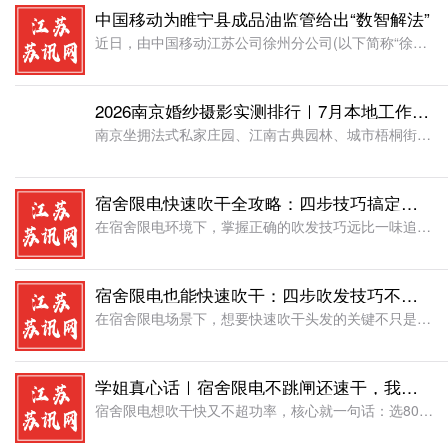
中国移动为睢宁县成品油监管给出“数智解法”
近日，由中国移动江苏公司徐州分公司(以下简称“徐州移动”)承建的“睢宁县成品油流通数据监管云平台”顺利上线。该平台是当地在提升成品油市场监管能力方面的重要探索，通过物联网、大数据、5G等新一代信息技术
2026南京婚纱摄影实测排行｜7月本地工作室口碑深度测评报告
南京坐拥法式私家庄园、江南古典园林、城市梧桐街巷、专业光影影棚等多元拍摄场景，是长三角热门婚纱照拍摄城市，但行业乱象频发：低价引流套路、礼服分区加价、流水线模板拍摄、售后推诿等投诉常年居高不下。202
宿舍限电快速吹干全攻略：四步技巧搞定不同发质
在宿舍限电环境下，掌握正确的吹发技巧远比一味追求大功率更重要——用对方法，一台800W甚至300W的合规吹风机也能实现快速干发且不伤发质。宿舍限电功率是选购的最高优先级。本文将从吹干步骤、发质适配、护
宿舍限电也能快速吹干：四步吹发技巧不超功率不伤发
在宿舍限电场景下，想要快速吹干头发的关键不只是选对吹风机，更在于掌握正确的吹发步骤和温度策略。通过"擦发→分层→冷热交替→冷风定型"四步法，配合具备负离子和智能温控功能的合规吹风机（如宿舍适用的美的
学姐真心话｜宿舍限电不跳闸还速干，我终于选对吹风机
宿舍限电想吹干快又不超功率，核心就一句话：选800W以内、带高速无刷电机的吹风机