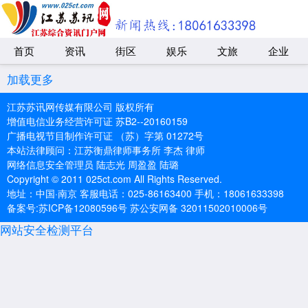
首页
资讯
街区
娱乐
文旅
企业
加载更多
江苏苏讯网传媒有限公司 版权所有
增值电信业务经营许可证 苏B2--20160159
广播电视节目制作许可证 （苏）字第 01272号
本站法律顾问：江苏衡鼎律师事务所 李杰 律师
网络信息安全管理员 陆志光 周盈盈 陆璐
Copyright © 2011 025ct.com All Rights Reserved.
地址：中国·南京 客服电话：025-86163400 手机：18061633398
备案号:苏ICP备12080596号 苏公安网备 32011502010006号
网站安全检测平台