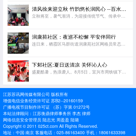
清风徐来迎立秋 竹韵悠长润民心 --百水家园社区竹编扇手工体验润民心
立秋将至，暑气渐消，为迎接传统节气、传承中华优秀传统文化，丰富辖区居民夏日及立秋时节精神文化生活，让大家近距离感受非遗手工艺的独特魅力，8月6日上午，栖霞区马群街道百水家园社区党委、新时代文明实践站联
润康苑社区：夜巡不松懈 平安伴同行
连日来，栖霞区马群街道润康苑社区网格员常态化开展夏夜常态化治安巡逻，以脚步丈量平安，用坚守守护夏夜安宁。夜幕降临，网格员组成巡逻小队，开启夜间巡防值守。巡逻队伍采取定点值守与动态巡查相结合的方式，围绕
下邾社区:夏日送清凉 关怀沁人心
盛夏酷暑，热浪袭人。8月5日，宜兴市周铁镇下邾社区新时代文明实践站精心组织十余名青年志愿者，开展“夏日送清凉，关爱户外劳动者”主题文明实践志愿服务活动，用贴心举措为坚守高温岗位的工作者送去丝丝凉意，传
江苏苏讯网传媒有限公司 版权所有
增值电信业务经营许可证 苏B2--20160159
广播电视节目制作许可证 （苏）字第 01272号
本站法律顾问：江苏衡鼎律师事务所 李杰 律师
网络信息安全管理员 陆志光 周盈盈 陆璐
Copyright © 2011 025ct.com All Rights Reserved.
地址：中国·南京 客服电话：025-86163400 手机：18061633398