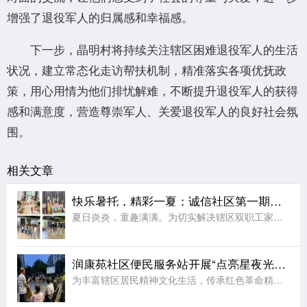
增强了退役军人的归属感和幸福感。
下一步，晶明村将持续关注辖区困难退役军人的生活
状况，建立常态化走访帮扶机制，精准落实各项优抚政
策，用心用情为他们排忧解难，不断提升退役军人的获得
感和满意度，营造尊崇军人、关爱退役军人的良好社会氛
围。
相关文章
快乐暑托，精彩一夏：诚信社区第一期暑托班圆满收官
夏日炎炎，童趣满满。为切实解决辖区双职工家庭“看护难”问题，丰富青少年暑期精神文化生活，助力未成年人健康快乐成长，2026年7月，江宁区秣陵街道诚信社区精心筹备、暖心开设第一期暑托班。经过为期一个月的
润康苑社区便民服务站开展“点亮星夜光影 赓续红色薪火”
为丰富辖区居民精神文化生活，传承红色革命精神，厚植群众爱国情怀，8月5日晚，马群街道宣传文体办联合润康苑社区党总支、新时代文明实践站、关工委、掌上云社区、妇联开展露天红色电影放映活动，为居民送上一场精