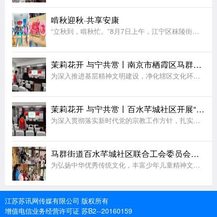
啃秋迎秋·共享安康
“立秋到，啃秋忙。”8月7日上午，江宁区秣陵街道火炬村开展了“啃秋迎秋·共享安康”为主题的立秋敬老活动。活动室里瓜香四溢、笑声阵阵。桌上摆满了红瓤西瓜，老人围坐一堂，一边品尝着清甜的“啃秋”瓜，一边聊
茉莉花开 与宁共赏丨南京市栖霞区马群街道百水芊城社区开展“扫黄打非树新风 全民阅读沐书香”全民阅读活动
为深入推进基层精神文明建设，净化辖区文化环境，培育全民阅读新风尚，筑牢社区思想文化安全防线，8月6日，栖霞区马群街道百水芊城社区党委依托社区新时代文明实践站组织全体社区工作人员，开展“扫黄打非树新风
茉莉花开 与宁共赏丨百水芊城社区开展“依法规范宗教工作 携手共建和谐家园”宣传活动
为深入贯彻落实新时代党的宗教工作方针，扎实推进宗教工作法治化、规范化建设，切实筑牢基层治理安全防线，营造文明和谐、团结稳定的社区氛围，8月6日，栖霞区马群街道百水芊城社区党委依托社区新时代文明实践站精
马群街道百水芊城社区联合工会委员会开展非遗烧箔画手工活动
为弘扬中华优秀传统文化，丰富少年儿童精神文化生活，拉近邻里情感距离，8月7日，栖霞区马群街道科协、马群街道百水芊城社区联合工会委员会、百水芊城社区党委依托新时代文明实践站，组织开展非遗烧箔画手工体验活
江苏苏讯网传媒有限公司 版权所有
增值电信业务经营许可证 苏B2--20160159