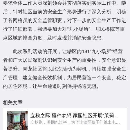
要求全体工作人员深刻领会并贯彻落实到实际工作中。随
后，针对社区当前的安全生产形势进行了深入分析，明确
了各网格员的安全监管职责，对下一步的安全生产工作进
行了详细部署，强调要加大对“九小场所”、居民楼院等重
点区域的排查力度，及时发现并消除安全隐患。
此次系列活动的开展，让辖区内181“九小场所”经营
者和广大居民深刻认识到安全生产的重要性，安全意识显
著提升。青龙社区将以此次活动为契机，持续加强安全生
产管理，建立健全长效机制，为居民营造一个安全、稳定
的居住环境，让生命通道时刻保持畅通无阻。
相关文章
立秋之际 播种梦想 家园社区开展“茉莉花开”七彩夏日节气亲子活动
立秋到，暑期也过半，为了让辖区孩子们跳出电子屏幕、沉浸式感受传统节气文化的独特魅力，同时绷紧暑期安全防护弦，在亲子协作中收获充实又安心的暑期记忆，近日，江宁区秣陵街道家园社区在三楼活动空间顺利开展“立