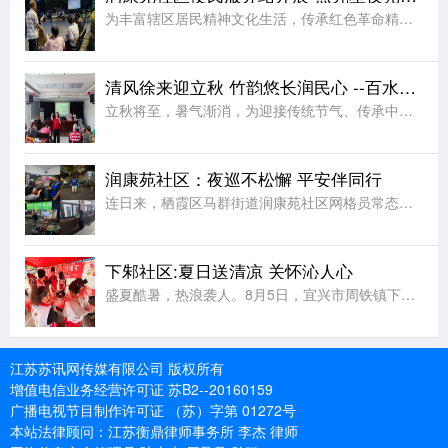
为丰富辖区居民精神文化生活，传承红色革命精神，厚植群众爱国情怀，8月5日晚，马群街道宣传文体办联合润康苑社区党总支、新时代文明实践站、关工委、掌上云社区、妇联开展露天红色电影放映活动，为居民送上一场精
清风徐来迎立秋 竹韵悠长润民心 --百水家园社区竹编扇手工体验润民心
立秋将至，暑气渐消，为迎接传统节气、传承中华优秀传统文化，丰富辖区居民夏日及立秋时节精神文化生活，让大家近距离感受非遗手工艺的独特魅力，8月6日上午，栖霞区马群街道百水家园社区党委、新时代文明实践站联
润康苑社区：夜巡不松懈 平安伴同行
连日来，栖霞区马群街道润康苑社区网格员常态化开展夏夜常态化治安巡逻，以脚步丈量平安，用坚守守护夏夜安宁。夜幕降临，网格员组成巡逻小队，开启夜间巡防值守。巡逻队伍采取定点值守与动态巡查相结合的方式，围绕
下邾社区:夏日送清凉 关怀沁人心
盛夏酷暑，热浪袭人。8月5日，宜兴市周铁镇下邾社区新时代文明实践站精心组织十余名青年志愿者，开展“夏日送清凉，关爱户外劳动者”主题文明实践志愿服务活动，用贴心举措为坚守高温岗位的工作者送去丝丝凉意，传
江苏苏讯网传媒有限公司 版权所有
增值电信业务经营许可证 苏B2--20160159
广播电视节目制作许可证 （苏）字第 01272号
本站法律顾问：江苏衡鼎律师事务所 李杰 律师