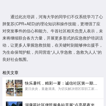
通过此次培训，河海大学的同学们不仅系统学习了心
肺复苏(CPR+AED)的理论知识和操作技能，更增强了应
对突发事件的信心和能力。牛首社区相关负责人表示，未
来将继续联合各方力量，开展更多形式的应急救护培训活
动，让更多人掌握急救技能，在关键时刻能够伸出援手，
为生命保驾护航，共同营造“人人学急救，急救为人人”的
良好社会氛围。
相关文章
快乐暑托，精彩一夏：诚信社区第一期暑托班圆满收官
夏日炎炎，童趣满满。为切实解决辖区双职工家庭“看护难”问题，丰富青少年暑期精神文化生活，助力未成年人健康快乐成长，2026年7月，江宁区秣陵街道诚信社区精心筹备、暖心开设第一期暑托班。经过为期一个月的
润康苑社区便民服务站开展“点亮星夜光影 赓续红色薪火”