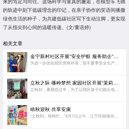
来的笃定与向往。这场科学与童真的邂逅，在模型车飞驰
的轨迹中刻下低碳理念的印记，在亲子协作的笑语间播撒
绿色生活的种子，为共建低碳社区写下生动注脚，更实现
了从指尖到心间的温暖传递。(文/董语婷)
相关文章
金宁新村社区开展“安全护航 服务助企”宣传活动
为进一步优化辖区营商环境，筑牢夏季安全生产防线，近日，栖霞区迈皋桥街道金宁新村社区开展“安全护航 服务助企”主题宣传活动，推动安全理念与营商服务深度融合，全力营造更加稳定、有序的营商环境。活动中，由社
立秋之际 播种梦想 家园社区开展“茉莉花开”七彩夏日节气亲子活动
立秋到，暑期也过半，为了让辖区孩子们跳出电子屏幕、沉浸式感受传统节气文化的独特魅力，同时绷紧暑期安全防护弦，在亲子协作中收获充实又安心的暑期记忆，近日，江宁区秣陵街道家园社区在三楼活动空间顺利开展“立
啃秋迎秋·共享安康
“立秋到，啃秋忙。”8月7日上午，江宁区秣陵街道火炬村开展了“啃秋迎秋·共享安康”为主题的立秋敬老活动。活动室里瓜香四溢、笑声阵阵。桌上摆满了红瓤西瓜，老人围坐一堂，一边品尝着清甜的“啃秋”瓜，一边聊