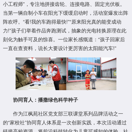
小工程师”，专注地拼接齿轮、连接电路、固定光伏板。
当第一辆自制小车在阳光下缓缓启动时，活动室爆发出阵
阵欢呼。“看!我的车跑得最快!”“原来阳光真的能变成动
力!”孩子们举着作品奔跑测试，抽象的光电转换原理在此
刻化为触手可及的惊喜。一位家长感慨道：“孩子回家后
一直在查资料，说长大要设计更厉害的太阳能汽车!”
协同育人：播撒绿色科学种子
作为江枫苑社区党支部三联课堂系列品牌活动之一
的“家校社”协同育人体系是一次创新实践，本次活动通过
链接高校资源，将前沿科技转化为儿童可感知的体验。社