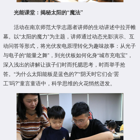
光能课堂：揭秘太阳的“魔法”
活动在南京师范大学志愿者讲师的生动讲述中拉开帷
幕。以“太阳的魔力”为主题，讲师通过动态光影演示、互
动问答等形式，将光伏发电原理转化为趣味故事：从光子
与电子的“能量之舞”，到光伏板如何化身“城市充电宝”，
深入浅出的讲解让孩子们时而托腮思考，时而举手抢
答。“为什么太阳能板是蓝色的?”“阴天时它们会‘罢
工’吗?”童言童语中，科学思维的火花悄然迸发。