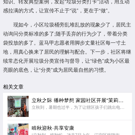
知识、转发典型案例，发起“垃圾分类打卡”活动，用互动
感拉满的方式，让宣传不止于“说”，更在于“做”。
现如今，小区垃圾桶旁乱堆乱放的现象少了，居民主
动询问分类标准的多了;随手丢弃的行为少了，带着分类
袋投放的多了。蓝马甲志愿者用脚步丈量社区每一寸土
地，用真心换来了居民的理解与配合。下一步，社区将继
续常态化开展垃圾分类宣传与督导，让“绿色”成为小区最
亮眼的底色，让“分类”成为居民最自然的习惯。
相关文章
立秋之际 播种梦想 家园社区开展“茉莉花开”七彩夏日节气亲子活动
立秋到，暑期也过半，为了让辖区孩子们跳出电子屏幕、沉浸式感受传统节气文化的独特魅力，同时绷紧暑期安全防护弦，在亲子协作中收获充实又安心的暑期记忆，近日，江宁区秣陵街道家园社区在三楼活动空间顺利开展“立
啃秋迎秋·共享安康
“立秋到，啃秋忙。”8月7日上午，江宁区秣陵街道火炬村开展了“啃秋迎秋·共享安康”为主题的立秋敬老活动。活动室里瓜香四溢、笑声阵阵。桌上摆满了红瓤西瓜，老人围坐一堂，一边品尝着清甜的“啃秋”瓜，一边聊