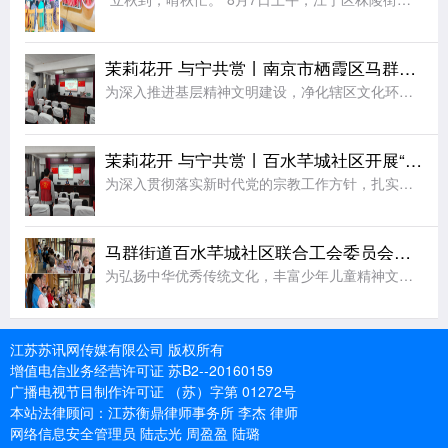
茉莉花开 与宁共赏丨南京市栖霞区马群街道百水芊城社区开展“扫黄打非树新风 全民阅读沐书香”全民阅读活动
为深入推进基层精神文明建设，净化辖区文化环境，培育全民阅读新风尚，筑牢社区思想文化安全防线，8月6日，栖霞区马群街道百水芊城社区党委依托社区新时代文明实践站组织全体社区工作人员，开展“扫黄打非树新风
茉莉花开 与宁共赏丨百水芊城社区开展“依法规范宗教工作 携手共建和谐家园”宣传活动
为深入贯彻落实新时代党的宗教工作方针，扎实推进宗教工作法治化、规范化建设，切实筑牢基层治理安全防线，营造文明和谐、团结稳定的社区氛围，8月6日，栖霞区马群街道百水芊城社区党委依托社区新时代文明实践站精
马群街道百水芊城社区联合工会委员会开展非遗烧箔画手工活动
为弘扬中华优秀传统文化，丰富少年儿童精神文化生活，拉近邻里情感距离，8月7日，栖霞区马群街道科协、马群街道百水芊城社区联合工会委员会、百水芊城社区党委依托新时代文明实践站，组织开展非遗烧箔画手工体验活
江苏苏讯网传媒有限公司 版权所有
增值电信业务经营许可证 苏B2--20160159
广播电视节目制作许可证 （苏）字第 01272号
本站法律顾问：江苏衡鼎律师事务所 李杰 律师
网络信息安全管理员 陆志光 周盈盈 陆璐