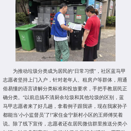
为推动垃圾分类成为居民的“日常习惯”，社区蓝马甲
志愿者坚持上门入户，针对老年人、租房户等群体，用通
俗易懂的语言讲解分类标准和投放要求，手把手教居民正
确分类。“以前总搞不清厨余垃圾和其他垃圾的区别，蓝
马甲志愿者来了好几趟，拿着例子跟我讲，现在我家孙子
都能当‘小小监督员’了!”家住金宁新村小区的王师傅笑着
说。除了线下宣传，志愿者还在居民微信群里推送分类小