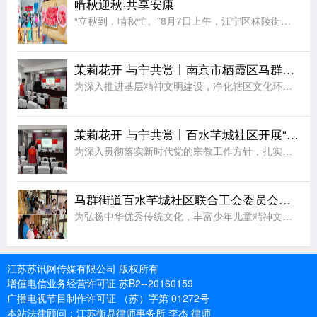
啃秋迎秋·共享安康
“立秋到，啃秋忙。”8月7日上午，江宁区秣陵街道火炬村开展了“啃秋迎秋·共享安康”为主题的立秋敬老活动。活动室里瓜香四溢、笑声阵阵。桌上摆满了红瓤西瓜，老人围坐一堂，一边品尝着清甜的“啃秋”瓜，一边聊
茉莉花开 与宁共赏丨南京市栖霞区马群街道百水芊城社区开展“扫黄打非树新风 全民阅读沐书香”全民阅读活动
为深入推进基层精神文明建设，净化辖区文化环境，培育全民阅读新风尚，筑牢社区思想文化安全防线，8月6日，栖霞区马群街道百水芊城社区党委依托社区新时代文明实践站组织全体社区工作人员，开展“扫黄打非树新风
茉莉花开 与宁共赏丨百水芊城社区开展“依法规范宗教工作 携手共建和谐家园”宣传活动
为深入贯彻落实新时代党的宗教工作方针，扎实推进宗教工作法治化、规范化建设，切实筑牢基层治理安全防线，营造文明和谐、团结稳定的社区氛围，8月6日，栖霞区马群街道百水芊城社区党委依托社区新时代文明实践站精
马群街道百水芊城社区联合工会委员会开展非遗烧箔画手工活动
为弘扬中华优秀传统文化，丰富少年儿童精神文化生活，拉近邻里情感距离，8月7日，栖霞区马群街道科协、马群街道百水芊城社区联合工会委员会、百水芊城社区党委依托新时代文明实践站，组织开展非遗烧箔画手工体验活
江苏苏讯网传媒有限公司 版权所有
增值电信业务经营许可证 苏B2--20160159
广播电视节目制作许可证 （苏）字第 01272号
本站法律顾问：江苏衡鼎律师事务所 李杰 律师